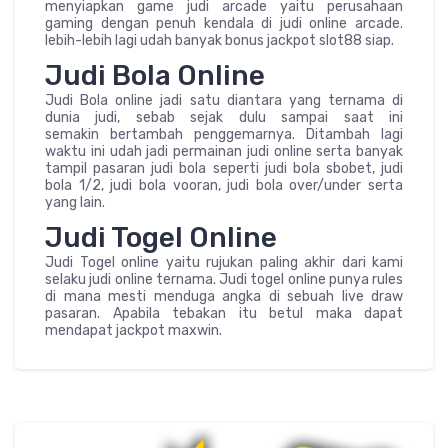
menyiapkan game judi arcade yaitu perusahaan
gaming dengan penuh kendala di judi online arcade.
lebih-lebih lagi udah banyak bonus jackpot slot88 siap.
Judi Bola Online
Judi Bola online jadi satu diantara yang ternama di
dunia judi, sebab sejak dulu sampai saat ini
semakin bertambah penggemarnya. Ditambah lagi
waktu ini udah jadi permainan judi online serta banyak
tampil pasaran judi bola seperti judi bola sbobet, judi
bola 1/2, judi bola vooran, judi bola over/under serta
yang lain.
Judi Togel Online
Judi Togel online yaitu rujukan paling akhir dari kami
selaku judi online ternama. Judi togel online punya rules
di mana mesti menduga angka di sebuah live draw
pasaran. Apabila tebakan itu betul maka dapat
mendapat jackpot maxwin.