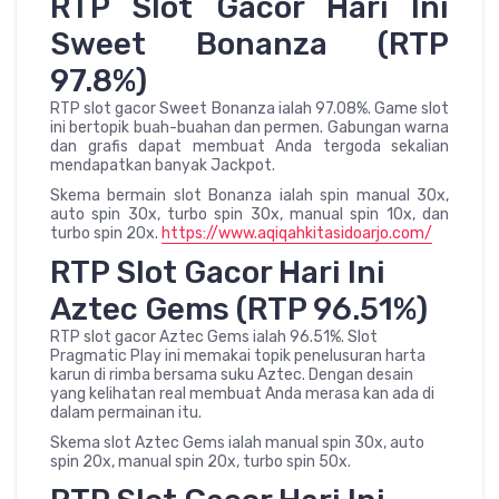
RTP Slot Gacor Hari Ini
Sweet Bonanza (RTP
97.8%)
RTP slot gacor Sweet Bonanza ialah 97.08%. Game slot
ini bertopik buah-buahan dan permen. Gabungan warna
dan grafis dapat membuat Anda tergoda sekalian
mendapatkan banyak Jackpot.
Skema bermain slot Bonanza ialah spin manual 30x,
auto spin 30x, turbo spin 30x, manual spin 10x, dan
turbo spin 20x.
https://www.aqiqahkitasidoarjo.com/
RTP Slot Gacor Hari Ini
Aztec Gems (RTP 96.51%)
RTP slot gacor Aztec Gems ialah 96.51%. Slot
Pragmatic Play ini memakai topik penelusuran harta
karun di rimba bersama suku Aztec. Dengan desain
yang kelihatan real membuat Anda merasa kan ada di
dalam permainan itu.
Skema slot Aztec Gems ialah manual spin 30x, auto
spin 20x, manual spin 20x, turbo spin 50x.