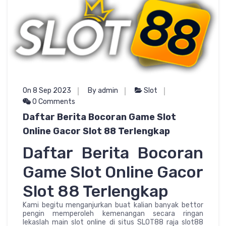
On 8 Sep 2023
By admin
Slot
0 Comments
Daftar Berita Bocoran Game Slot
Online Gacor Slot 88 Terlengkap
Daftar Berita Bocoran
Game Slot Online Gacor
Slot 88 Terlengkap
Kami begitu menganjurkan buat kalian banyak bettor
pengin memperoleh kemenangan secara ringan
lekaslah main slot online di situs SLOT88 raja slot88