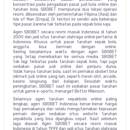
konsentrasi pada pengadaan pasar judi bola online dan
taruhan bola. SBOBET mempunyai dua lokasi operasi
resmi, dilisensikan oleh pemerintahan Filipina (Asia) dan
Isle of Man (Eropa). Di teritori ini sendiri ada beberapa
tipe pasar, karena tak terbatas pada sepak bola saja.
Agen SBOBET secara resmi masuk Indonesia di tahun
2000 dan jadi situs taruhan olahraga online pertama di
Indonesia. Khusus untuk pasar taruhan sepak bola,
anggota bisa bermain dengan online.
Seiring berjalannya waktu dengan agen SBOBET
yang tetap menebarkan ke semua media. SBOBET
tak lagi terbatas pada taruhan sepak bola, tapi juga
sediakan pasar judi online dari penjuru dunia.
tidak hanya taruhan bola, saat ini pemakai sbobet bisa
nikmati judi online yang lain, seperti mesin slot, arcade,
kasino langsung, dan balapan. Sesudah waktu
peningkatan, SBOBET saat ini sediakan pasar taruhan
untuk game e-sports, menarget Bettor Milenium.
Selainnya agen taruhan sepakbola online paling
lengkap, agen SBOBET Indonesia benar-benar hargai
tiap pemakainya dan selalu mengutamakan kepuasan
pemain dengan sediakan situs website taruhan
sepakbola yang bisa dijangkau cepat. Saat sebelum
laga diawali. Agen SBOBET secara resmi masuk
Indonesia di tahun 1999 dan jadi situs taruhan olahraga