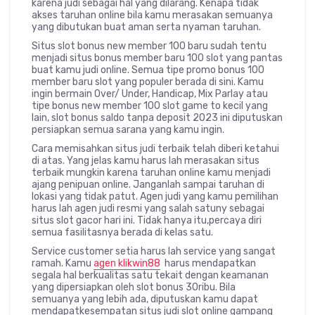
karena judi sebagai hal yang dilarang. Kenapa tidak
akses taruhan online bila kamu merasakan semuanya
yang dibutukan buat aman serta nyaman taruhan.
Situs slot bonus new member 100 baru sudah tentu
menjadi situs bonus member baru 100 slot yang pantas
buat kamu judi online. Semua tipe promo bonus 100
member baru slot yang populer berada di sini. Kamu
ingin bermain Over/ Under, Handicap, Mix Parlay atau
tipe bonus new member 100 slot game to kecil yang
lain, slot bonus saldo tanpa deposit 2023 ini diputuskan
persiapkan semua sarana yang kamu ingin.
Cara memisahkan situs judi terbaik telah diberi ketahui
di atas. Yang jelas kamu harus lah merasakan situs
terbaik mungkin karena taruhan online kamu menjadi
ajang penipuan online. Janganlah sampai taruhan di
lokasi yang tidak patut. Agen judi yang kamu pemilihan
harus lah agen judi resmi yang salah satuny sebagai
situs slot gacor hari ini. Tidak hanya itu,percaya diri
semua fasilitasnya berada di kelas satu.
Service customer setia harus lah service yang sangat
ramah. Kamu
agen klikwin88
harus mendapatkan
segala hal berkualitas satu tekait dengan keamanan
yang dipersiapkan oleh slot bonus 30ribu. Bila
semuanya yang lebih ada, diputuskan kamu dapat
mendapatkesempatan situs judi slot online gampang