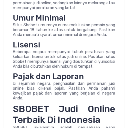
permainan judi online, sedangkan lainnya melarang atau
mempunyai peraturan yang ketat.
Umur Minimal
Situs Sbobet umumnya cuma meluluskan pemain yang
berumur 18 tahun ke atas untuk bergabung. Pastikan
Anda menaati syarat umur minimal di negara Anda.
Lisensi
Beberapa negara mempunyai tubuh peraturan yang
keluarkan lisensi untuk situs judi online. Pastikan situs
Sbobet mempunyai lisensi yang dibutuhkan di yurisdiksi
Anda bila dibutuhkan oleh hukum di tempat.
Pajak dan Laporan
Di sejumlah negara, penghasilan dari permainan judi
online bisa dikenai pajak. Pastikan Anda pahami
kewajiban pajak dan laporan yang berjalan di negara
Anda.
SBOBET Judi Online
Terbaik Di Indonesia
SBOBET awalannya adalah perusahaan yang