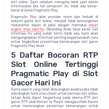
slot online. Saat sebelum mengulas lebih jauh admin
informasikan jika hal semacam itu tidak ada benar-
benar di dunia Pragmatic Play.
Pragmatic Play ialah provider resmi dan terbaik di
industri game slot online, menjadi tidak kemungkinan
mekanisme dapat di jebol dengan memakai
cheat
engine atau injector
. Dibanding Anda kerja keras cari
informasi itu yang sudah tentu tidak ada, kami akan
mengungkapkan informasi penting bagaimanakah cara
untuk tingkatkan prosentase kemenangan slot gacor
Pragmatic Play Anda.
5 Daftar Bocoran RTP
Slot Online Tertinggi
Pragmatic Play di Slot
Gacor Hari Ini
Sama seperti yang telah diterangkan awalnya jika tidak
ada langkah hack atau cheat untuk bermain slot online,
tetapi Anda dapat tergantung pada skema RTP slot
gacor. RTP ialah Return to Player sebagai istilah Kasino
untuk menerangkan persentasi kemenangan untuk