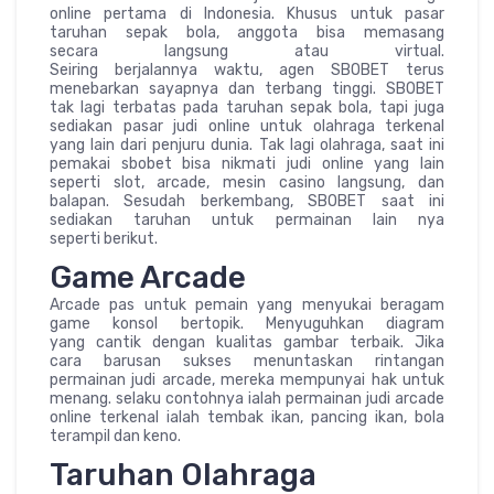
online pertama di Indonesia. Khusus untuk pasar
taruhan sepak bola, anggota bisa memasang
secara langsung atau virtual.
Seiring berjalannya waktu, agen SBOBET terus
menebarkan sayapnya dan terbang tinggi. SBOBET
tak lagi terbatas pada taruhan sepak bola, tapi juga
sediakan pasar judi online untuk olahraga terkenal
yang lain dari penjuru dunia. Tak lagi olahraga, saat ini
pemakai sbobet bisa nikmati judi online yang lain
seperti slot, arcade, mesin casino langsung, dan
balapan. Sesudah berkembang, SBOBET saat ini
sediakan taruhan untuk permainan lain nya
seperti berikut.
Game Arcade
Arcade pas untuk pemain yang menyukai beragam
game konsol bertopik. Menyuguhkan diagram
yang cantik dengan kualitas gambar terbaik. Jika
cara barusan sukses menuntaskan rintangan
permainan judi arcade, mereka mempunyai hak untuk
menang. selaku contohnya ialah permainan judi arcade
online terkenal ialah tembak ikan, pancing ikan, bola
terampil dan keno.
Taruhan Olahraga