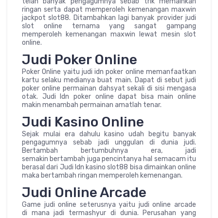
telah banyak pengagumnya sebab trik memainkan
ringan serta dapat memperoleh kemenangan maxwin
jackpot slot88. Ditambahkan lagi banyak provider judi
slot online ternama yang sangat gampang
memperoleh kemenangan maxwin lewat mesin slot
online.
Judi Poker Online
Poker Online yaitu judi idn poker online memanfaatkan
kartu selaku medianya buat main. Dapat di sebut judi
poker online permainan dahsyat sekali di sisi mengasa
otak. Judi Idn poker online dapat bisa main online
makin menambah permainan amatlah tenar.
Judi Kasino Online
Sejak mulai era dahulu kasino udah begitu banyak
pengagumnya sebab jadi unggulan di dunia judi.
Bertambah bertumbuhnya era, jadi
semakin bertambah juga pencintanya hal semacam itu
berasal dari Judi Idn kasino slot88 bisa dimainkan online
maka bertambah ringan memperoleh kemenangan.
Judi Online Arcade
Game judi online seterusnya yaitu judi online arcade
di mana jadi termashyur di dunia. Perusahan yang