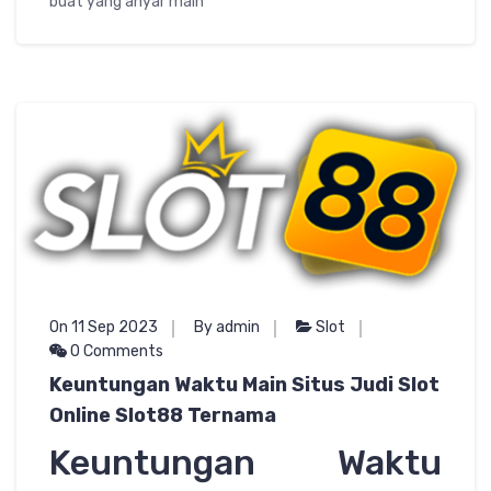
buat yang anyar main
On 11 Sep 2023
By admin
Slot
0 Comments
Keuntungan Waktu Main Situs Judi Slot
Online Slot88 Ternama
Keuntungan Waktu