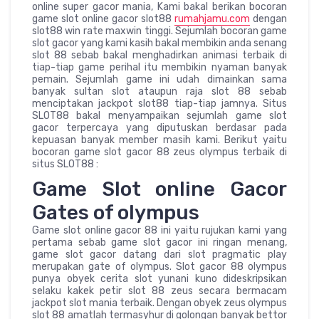
online super gacor mania, Kami bakal berikan bocoran
game slot online gacor slot88
rumahjamu.com
dengan
slot88 win rate maxwin tinggi. Sejumlah bocoran game
slot gacor yang kami kasih bakal membikin anda senang
slot 88 sebab bakal menghadirkan animasi terbaik di
tiap-tiap game perihal itu membikin nyaman banyak
pemain. Sejumlah game ini udah dimainkan sama
banyak sultan slot ataupun raja slot 88 sebab
menciptakan jackpot slot88 tiap-tiap jamnya. Situs
SLOT88 bakal menyampaikan sejumlah game slot
gacor terpercaya yang diputuskan berdasar pada
kepuasan banyak member masih kami. Berikut yaitu
bocoran game slot gacor 88 zeus olympus terbaik di
situs SLOT88 :
Game Slot online Gacor
Gates of olympus
Game slot online gacor 88 ini yaitu rujukan kami yang
pertama sebab game slot gacor ini ringan menang,
game slot gacor datang dari slot pragmatic play
merupakan gate of olympus. Slot gacor 88 olympus
punya obyek cerita slot yunani kuno dideskripsikan
selaku kakek petir slot 88 zeus secara bermacam
jackpot slot mania terbaik. Dengan obyek zeus olympus
slot 88 amatlah termasyhur di golongan banyak bettor