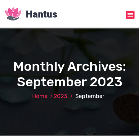
S
k
i
p
t
o
c
o
n
Monthly Archives:
t
e
September 2023
n
t
Home
2023
September