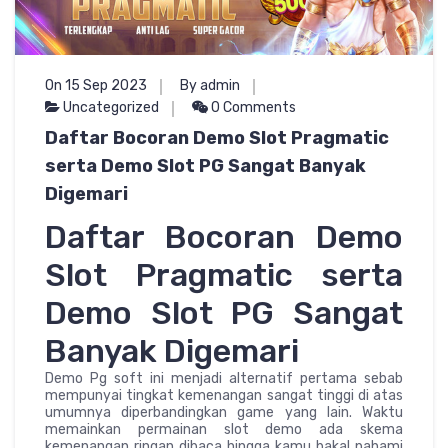
On 15 Sep 2023
By admin
Uncategorized
0 Comments
Daftar Bocoran Demo Slot Pragmatic
serta Demo Slot PG Sangat Banyak
Digemari
Daftar Bocoran Demo
Slot Pragmatic serta
Demo Slot PG Sangat
Banyak Digemari
Demo Pg soft ini menjadi alternatif pertama sebab
mempunyai tingkat kemenangan sangat tinggi di atas
umumnya diperbandingkan game yang lain. Waktu
memainkan permainan slot demo ada skema
kemenangan ringan dibaca hingga kamu bakal pahami