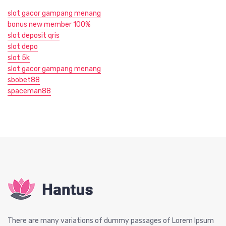
slot gacor gampang menang
bonus new member 100%
slot deposit qris
slot depo
slot 5k
slot gacor gampang menang
sbobet88
spaceman88
There are many variations of dummy passages of Lorem Ipsum