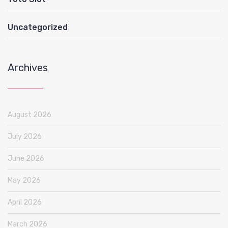
Uncategorized
Archives
August 2026
July 2026
June 2026
May 2026
April 2026
March 2026