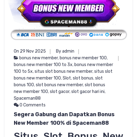
On 29 Nov 2025
By admin
bonus new member
,
bonus new member 100
,
bonus new member 100 to 3x
,
bonus new member
100 to 5x
,
situs slot bonus new member
,
situs slot
bonus new member 100
,
Slot
,
slot bonus
,
slot
bonus 100
,
slot bonus new member
,
slot bonus
new member 100
,
slot gacor
,
slot gacor hari ini
,
Spaceman88
0 Comments
Segera Gabung dan Dapatkan Bonus
New Member 100% di Spaceman88
Situs Slot Bonus New