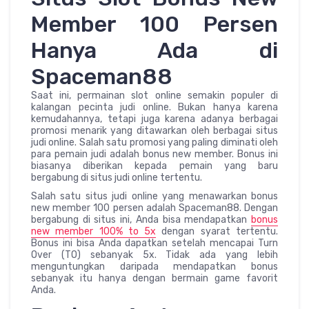
Member 100 Persen
Hanya Ada di
Spaceman88
Saat ini, permainan slot online semakin populer di
kalangan pecinta judi online. Bukan hanya karena
kemudahannya, tetapi juga karena adanya berbagai
promosi menarik yang ditawarkan oleh berbagai situs
judi online. Salah satu promosi yang paling diminati oleh
para pemain judi adalah bonus new member. Bonus ini
biasanya diberikan kepada pemain yang baru
bergabung di situs judi online tertentu.
Salah satu situs judi online yang menawarkan bonus
new member 100 persen adalah Spaceman88. Dengan
bergabung di situs ini, Anda bisa mendapatkan
bonus
new member 100% to 5x
dengan syarat tertentu.
Bonus ini bisa Anda dapatkan setelah mencapai Turn
Over (TO) sebanyak 5x. Tidak ada yang lebih
menguntungkan daripada mendapatkan bonus
sebanyak itu hanya dengan bermain game favorit
Anda.