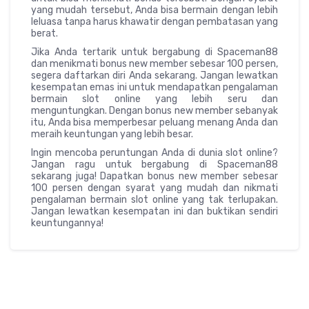
yang mudah tersebut, Anda bisa bermain dengan lebih
leluasa tanpa harus khawatir dengan pembatasan yang
berat.
Jika Anda tertarik untuk bergabung di Spaceman88
dan menikmati bonus new member sebesar 100 persen,
segera daftarkan diri Anda sekarang. Jangan lewatkan
kesempatan emas ini untuk mendapatkan pengalaman
bermain slot online yang lebih seru dan
menguntungkan. Dengan bonus new member sebanyak
itu, Anda bisa memperbesar peluang menang Anda dan
meraih keuntungan yang lebih besar.
Ingin mencoba peruntungan Anda di dunia slot online?
Jangan ragu untuk bergabung di Spaceman88
sekarang juga! Dapatkan bonus new member sebesar
100 persen dengan syarat yang mudah dan nikmati
pengalaman bermain slot online yang tak terlupakan.
Jangan lewatkan kesempatan ini dan buktikan sendiri
keuntungannya!