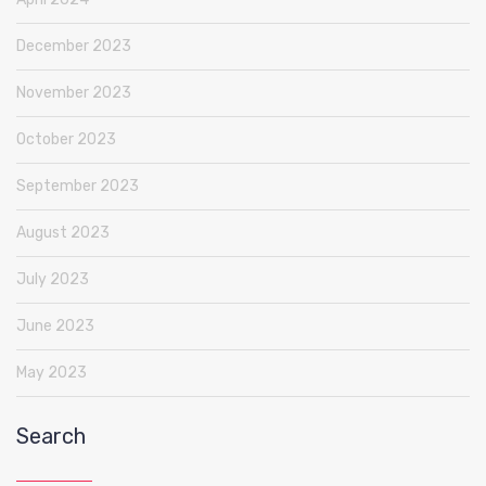
December 2023
November 2023
October 2023
September 2023
August 2023
July 2023
June 2023
May 2023
Search