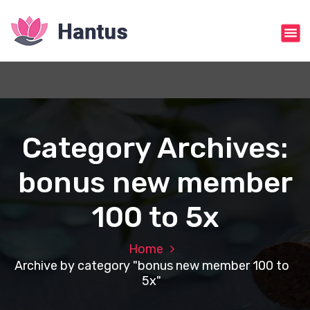
S
k
i
p
t
o
c
o
n
Category Archives:
t
e
bonus new member
n
t
100 to 5x
Home
Archive by category "bonus new member 100 to
5x"