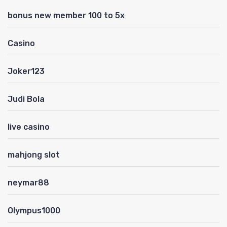
bonus new member 100 to 5x
Casino
Joker123
Judi Bola
live casino
mahjong slot
neymar88
Olympus1000