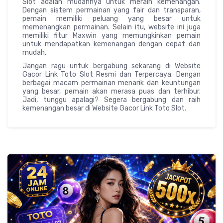
Slot adalah mudahnya untuk meraih kemenangan.
Dengan sistem permainan yang fair dan transparan,
pemain memiliki peluang yang besar untuk
memenangkan permainan. Selain itu, website ini juga
memiliki fitur Maxwin yang memungkinkan pemain
untuk mendapatkan kemenangan dengan cepat dan
mudah.
Jangan ragu untuk bergabung sekarang di Website
Gacor Link Toto Slot Resmi dan Terpercaya. Dengan
berbagai macam permainan menarik dan keuntungan
yang besar, pemain akan merasa puas dan terhibur.
Jadi, tunggu apalagi? Segera bergabung dan raih
kemenangan besar di Website Gacor Link Toto Slot.