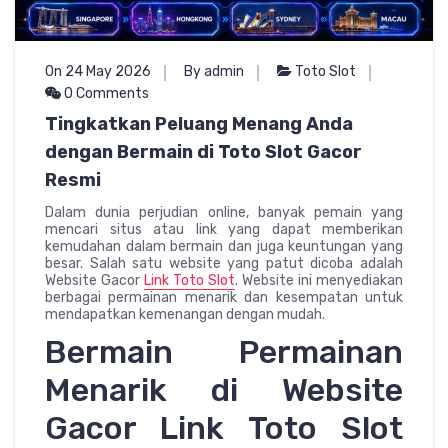
On 24 May 2026
By admin
Toto Slot
0 Comments
Tingkatkan Peluang Menang Anda
dengan Bermain di Toto Slot Gacor
Resmi
Dalam dunia perjudian online, banyak pemain yang
mencari situs atau link yang dapat memberikan
kemudahan dalam bermain dan juga keuntungan yang
besar. Salah satu website yang patut dicoba adalah
Website Gacor
Link Toto Slot
. Website ini menyediakan
berbagai permainan menarik dan kesempatan untuk
mendapatkan kemenangan dengan mudah.
Bermain Permainan
Menarik di Website
Gacor Link Toto Slot