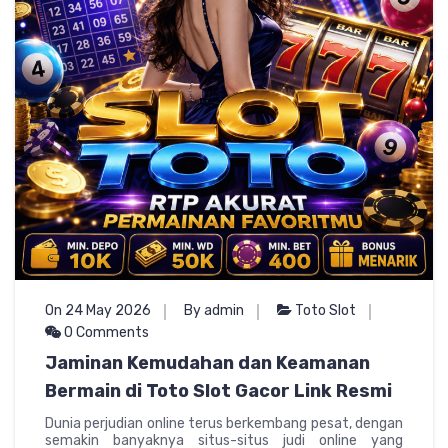
On 24 May 2026
By admin
Toto Slot
0 Comments
Jaminan Kemudahan dan Keamanan
Bermain di Toto Slot Gacor Link Resmi
Dunia perjudian online terus berkembang pesat, dengan
semakin banyaknya situs-situs judi online yang