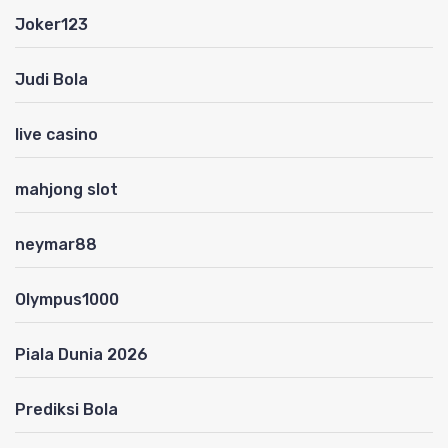
Joker123
Judi Bola
live casino
mahjong slot
neymar88
Olympus1000
Piala Dunia 2026
Prediksi Bola