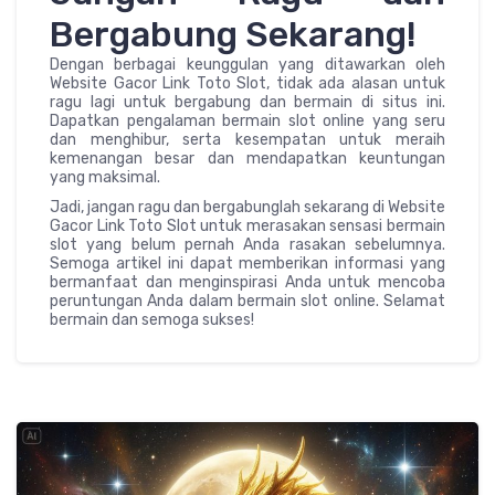
Bergabung Sekarang!
Dengan berbagai keunggulan yang ditawarkan oleh
Website Gacor Link Toto Slot, tidak ada alasan untuk
ragu lagi untuk bergabung dan bermain di situs ini.
Dapatkan pengalaman bermain slot online yang seru
dan menghibur, serta kesempatan untuk meraih
kemenangan besar dan mendapatkan keuntungan
yang maksimal.
Jadi, jangan ragu dan bergabunglah sekarang di Website
Gacor Link Toto Slot untuk merasakan sensasi bermain
slot yang belum pernah Anda rasakan sebelumnya.
Semoga artikel ini dapat memberikan informasi yang
bermanfaat dan menginspirasi Anda untuk mencoba
peruntungan Anda dalam bermain slot online. Selamat
bermain dan semoga sukses!