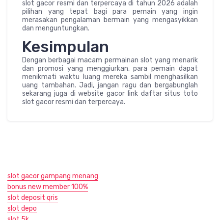
slot gacor resmi dan terpercaya di tahun 2026 adalah
pilihan yang tepat bagi para pemain yang ingin
merasakan pengalaman bermain yang mengasyikkan
dan menguntungkan.
Kesimpulan
Dengan berbagai macam permainan slot yang menarik
dan promosi yang menggiurkan, para pemain dapat
menikmati waktu luang mereka sambil menghasilkan
uang tambahan. Jadi, jangan ragu dan bergabunglah
sekarang juga di website gacor link daftar situs toto
slot gacor resmi dan terpercaya.
slot gacor gampang menang
bonus new member 100%
slot deposit qris
slot depo
slot 5k