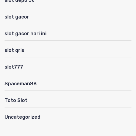
slot depo 5k
slot gacor
slot gacor hari ini
slot qris
slot777
Spaceman88
Toto Slot
Uncategorized