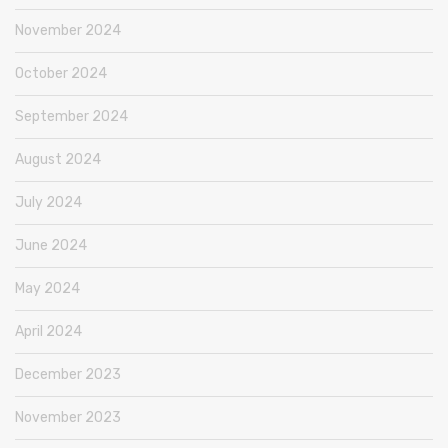
November 2024
October 2024
September 2024
August 2024
July 2024
June 2024
May 2024
April 2024
December 2023
November 2023