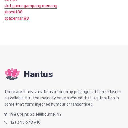
slot gacor gampang menang
sbobet88
spaceman88
There are many variations of dummy passages of Lorem Ipsum
a available, but the majority have suffered that is alteration in
some that form injected humour or randomised.
198 Collins St, Melbourne, NY
12) 345 678 910