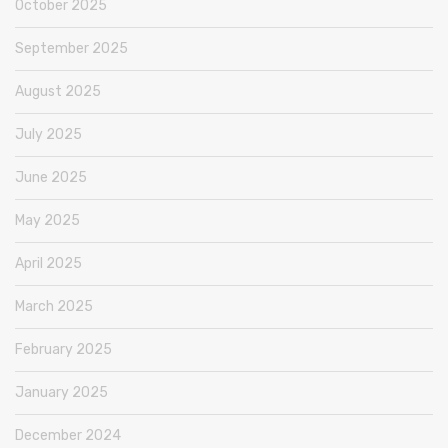
October 2025
September 2025
August 2025
July 2025
June 2025
May 2025
April 2025
March 2025
February 2025
January 2025
December 2024