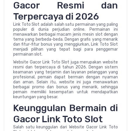
Gacor Resmi dan
Terpercaya di 2026
Link Toto Slot adalah salah satu permainan yang paling
populer di dunia perjudian online. Permainan ini
menawarkan berbagai macam jenis mesin slot dengan
tema yang berbeda-beda. Dengan grafis yang menarik
dan fitur-fitur bonus yang menggiurkan, Link Toto Slot
menjadi pilihan yang tepat bagi para penggemar
permainan slot.
Website Gacor Link Toto Slot juga merupakan website
resmi dan terpercaya di tahun 2026. Dengan sistem
keamanan yang terjamin dan layanan pelanggan yang
profesional, pemain dapat bermain dengan nyaman
dan aman. Selain itu, website ini juga menawarkan
berbagai promo dan bonus yang menarik, sehingga
pemain memiliki kesempatan untuk mendapatkan
keuntungan yang besar.
Keunggulan Bermain di
Gacor Link Toto Slot
Salah satu keunggulan dari Website Gacor Link Toto