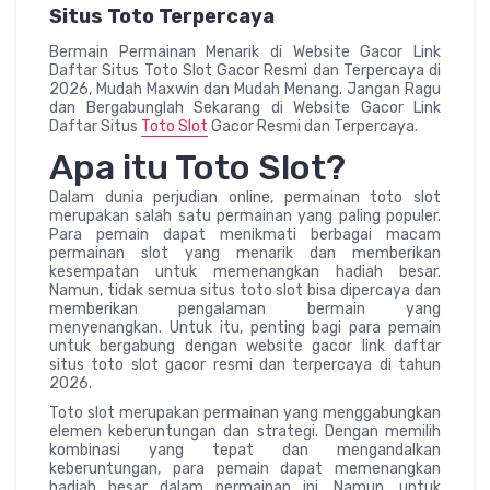
Situs Toto Terpercaya
Bermain Permainan Menarik di Website Gacor Link
Daftar Situs Toto Slot Gacor Resmi dan Terpercaya di
2026, Mudah Maxwin dan Mudah Menang. Jangan Ragu
dan Bergabunglah Sekarang di Website Gacor Link
Daftar Situs
Toto Slot
Gacor Resmi dan Terpercaya.
Apa itu Toto Slot?
Dalam dunia perjudian online, permainan toto slot
merupakan salah satu permainan yang paling populer.
Para pemain dapat menikmati berbagai macam
permainan slot yang menarik dan memberikan
kesempatan untuk memenangkan hadiah besar.
Namun, tidak semua situs toto slot bisa dipercaya dan
memberikan pengalaman bermain yang
menyenangkan. Untuk itu, penting bagi para pemain
untuk bergabung dengan website gacor link daftar
situs toto slot gacor resmi dan terpercaya di tahun
2026.
Toto slot merupakan permainan yang menggabungkan
elemen keberuntungan dan strategi. Dengan memilih
kombinasi yang tepat dan mengandalkan
keberuntungan, para pemain dapat memenangkan
hadiah besar dalam permainan ini. Namun, untuk