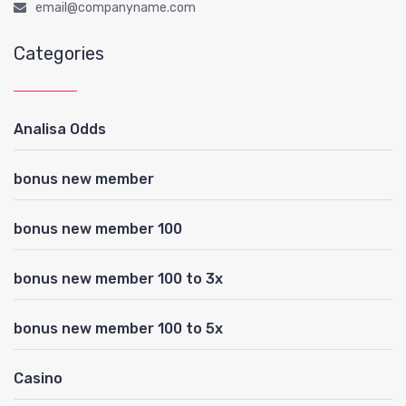
email@companyname.com
Categories
Analisa Odds
bonus new member
bonus new member 100
bonus new member 100 to 3x
bonus new member 100 to 5x
Casino