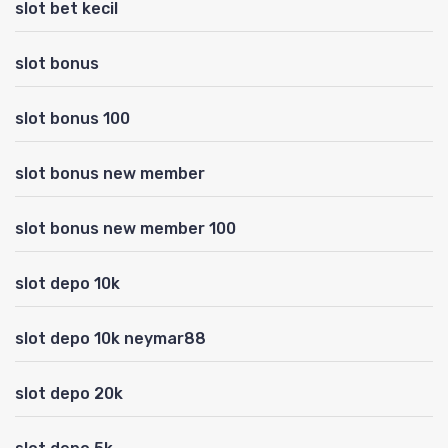
slot bet kecil
slot bonus
slot bonus 100
slot bonus new member
slot bonus new member 100
slot depo 10k
slot depo 10k neymar88
slot depo 20k