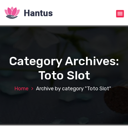
S
k
i
p
t
o
c
o
n
Category Archives:
t
e
Toto Slot
n
t
Home
Archive by category "Toto Slot"