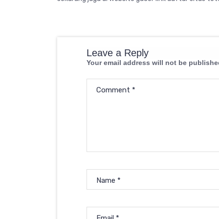
Leave a Reply
Your email address will not be publishe
Comment
*
Name
*
Email
*