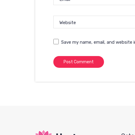
Website
Save my name, email, and website i