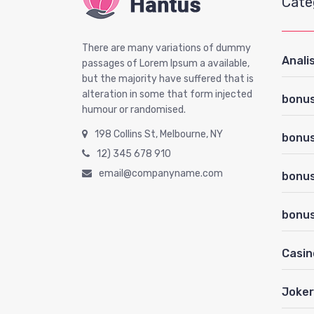
Cate
There are many variations of dummy
Anali
passages of Lorem Ipsum a available,
but the majority have suffered that is
alteration in some that form injected
bonu
humour or randomised.
198 Collins St, Melbourne, NY
bonu
12) 345 678 910
email@companyname.com
bonus
bonus
Casin
Joker