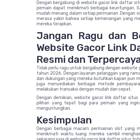
Dengan bergabung di website gacor link daftar si
pemain dapat menikmati berbagai keuntungan. 
mudah menang dalam setiap permainan. Dengan sis
merasa yakin bahwa setiap kemenangan yang mere
mereka terapkan.
Jangan Ragu dan Be
Website Gacor Link Da
Resmi dan Terpercay
Tidak perlu ragu untuk bergabung dengan website ga
tahun 2026. Dengan layanan pelanggan yang rama
dan dukungan yang mereka butuhkan kapan pun mere
juga menyediakan berbagai metode pembayar
melakukan transaksi dengan mudah dan cepat.
Dengan demikian, website gacor link daftar situs
pilihan yang tepat bagi para pemain yang in
menguntungkan.
Kesimpulan
Dengan berbagai macam permainan slot yang m
menikmati waktu luang mereka sambil menghasi
sekarang juga di website gacor link daftar situs to