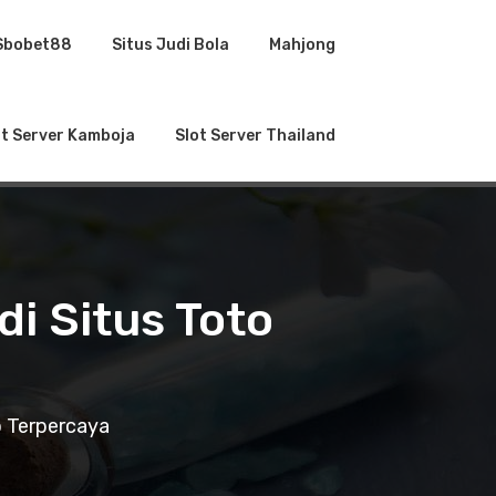
Sbobet88
Situs Judi Bola
Mahjong
ot Server Kamboja
Slot Server Thailand
i Situs Toto
o Terpercaya