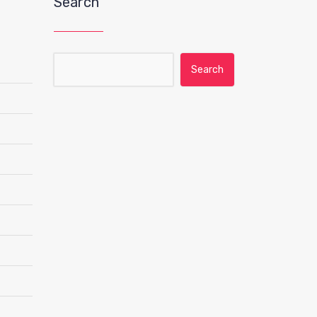
Search
Search for: