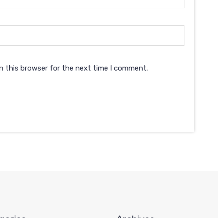
n this browser for the next time I comment.