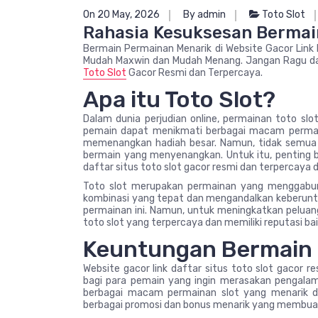
On 20 May, 2026
By admin
Toto Slot
Rahasia Kesuksesan Bermain 
Bermain Permainan Menarik di Website Gacor Link 
Mudah Maxwin dan Mudah Menang. Jangan Ragu dan
Toto Slot
Gacor Resmi dan Terpercaya.
Apa itu Toto Slot?
Dalam dunia perjudian online, permainan toto slo
pemain dapat menikmati berbagai macam perma
memenangkan hadiah besar. Namun, tidak semua 
bermain yang menyenangkan. Untuk itu, penting b
daftar situs toto slot gacor resmi dan terpercaya 
Toto slot merupakan permainan yang menggabun
kombinasi yang tepat dan mengandalkan keberun
permainan ini. Namun, untuk meningkatkan peluan
toto slot yang terpercaya dan memiliki reputasi bai
Keuntungan Bermain d
Website gacor link daftar situs toto slot gacor 
bagi para pemain yang ingin merasakan pengala
berbagai macam permainan slot yang menarik da
berbagai promosi dan bonus menarik yang membua