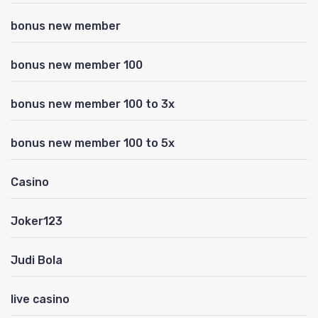
bonus new member
bonus new member 100
bonus new member 100 to 3x
bonus new member 100 to 5x
Casino
Joker123
Judi Bola
live casino