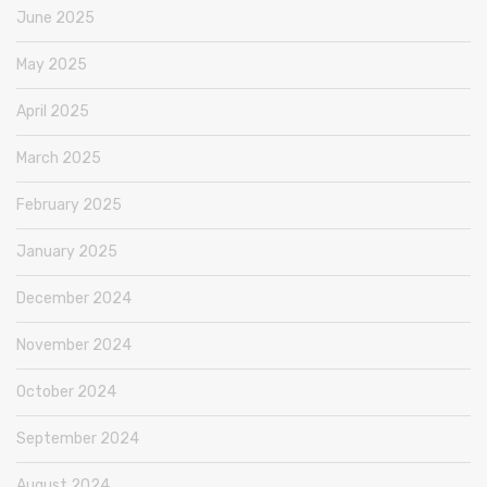
June 2025
May 2025
April 2025
March 2025
February 2025
January 2025
December 2024
November 2024
October 2024
September 2024
August 2024