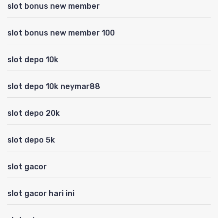
slot bonus new member
slot bonus new member 100
slot depo 10k
slot depo 10k neymar88
slot depo 20k
slot depo 5k
slot gacor
slot gacor hari ini