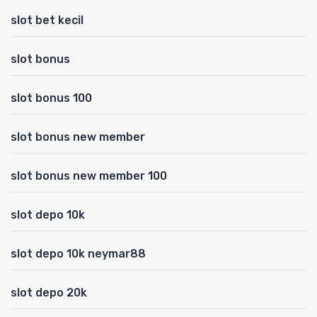
slot bet kecil
slot bonus
slot bonus 100
slot bonus new member
slot bonus new member 100
slot depo 10k
slot depo 10k neymar88
slot depo 20k