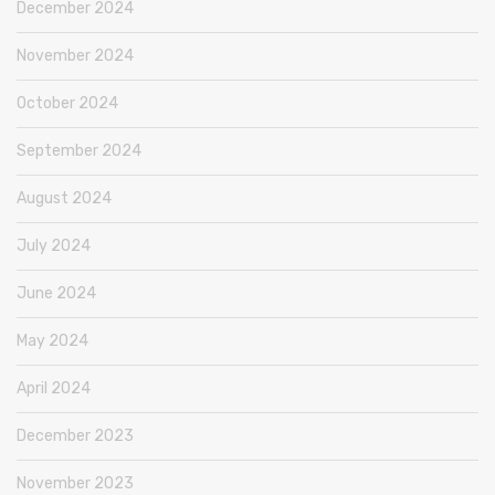
December 2024
November 2024
October 2024
September 2024
August 2024
July 2024
June 2024
May 2024
April 2024
December 2023
November 2023