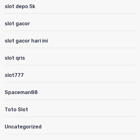
slot depo 5k
slot gacor
slot gacor hari ini
slot qris
slot777
Spaceman88
Toto Slot
Uncategorized