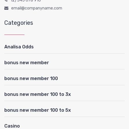
12) 345 678 910
email@companyname.com
Categories
Analisa Odds
bonus new member
bonus new member 100
bonus new member 100 to 3x
bonus new member 100 to 5x
Casino