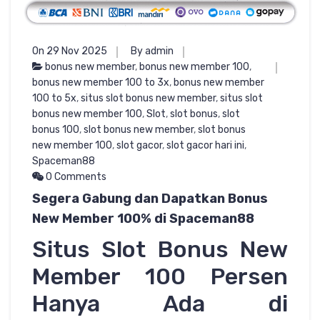
On 29 Nov 2025
By admin
bonus new member
,
bonus new member 100
,
bonus new member 100 to 3x
,
bonus new member
100 to 5x
,
situs slot bonus new member
,
situs slot
bonus new member 100
,
Slot
,
slot bonus
,
slot
bonus 100
,
slot bonus new member
,
slot bonus
new member 100
,
slot gacor
,
slot gacor hari ini
,
Spaceman88
0 Comments
Segera Gabung dan Dapatkan Bonus
New Member 100% di Spaceman88
Situs Slot Bonus New
Member 100 Persen
Hanya Ada di