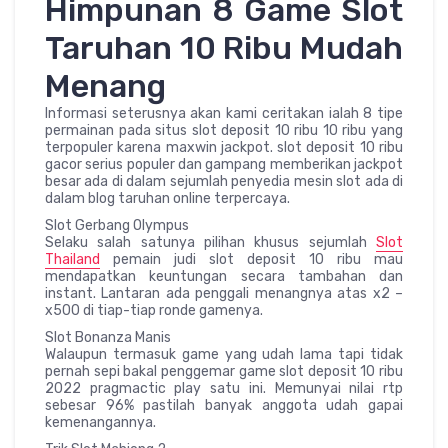
Himpunan 8 Game Slot
Taruhan 10 Ribu Mudah
Menang
Informasi seterusnya akan kami ceritakan ialah 8 tipe
permainan pada situs slot deposit 10 ribu 10 ribu yang
terpopuler karena maxwin jackpot. slot deposit 10 ribu
gacor serius populer dan gampang memberikan jackpot
besar ada di dalam sejumlah penyedia mesin slot ada di
dalam blog taruhan online terpercaya.
Slot Gerbang Olympus
Selaku salah satunya pilihan khusus sejumlah
Slot
Thailand
pemain judi slot deposit 10 ribu mau
mendapatkan keuntungan secara tambahan dan
instant. Lantaran ada penggali menangnya atas x2 –
x500 di tiap-tiap ronde gamenya.
Slot Bonanza Manis
Walaupun termasuk game yang udah lama tapi tidak
pernah sepi bakal penggemar game slot deposit 10 ribu
2022 pragmactic play satu ini. Memunyai nilai rtp
sebesar 96% pastilah banyak anggota udah gapai
kemenangannya.