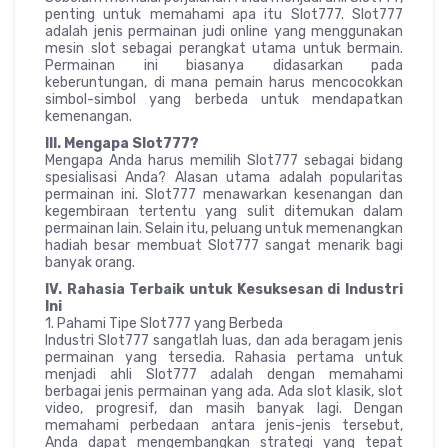
penting untuk memahami apa itu Slot777. Slot777
adalah jenis permainan judi online yang menggunakan
mesin slot sebagai perangkat utama untuk bermain.
Permainan ini biasanya didasarkan pada
keberuntungan, di mana pemain harus mencocokkan
simbol-simbol yang berbeda untuk mendapatkan
kemenangan.
III. Mengapa Slot777?
Mengapa Anda harus memilih Slot777 sebagai bidang
spesialisasi Anda? Alasan utama adalah popularitas
permainan ini. Slot777 menawarkan kesenangan dan
kegembiraan tertentu yang sulit ditemukan dalam
permainan lain. Selain itu, peluang untuk memenangkan
hadiah besar membuat Slot777 sangat menarik bagi
banyak orang.
IV. Rahasia Terbaik untuk Kesuksesan di Industri
Ini
1. Pahami Tipe Slot777 yang Berbeda
Industri Slot777 sangatlah luas, dan ada beragam jenis
permainan yang tersedia. Rahasia pertama untuk
menjadi ahli Slot777 adalah dengan memahami
berbagai jenis permainan yang ada. Ada slot klasik, slot
video, progresif, dan masih banyak lagi. Dengan
memahami perbedaan antara jenis-jenis tersebut,
Anda dapat mengembangkan strategi yang tepat