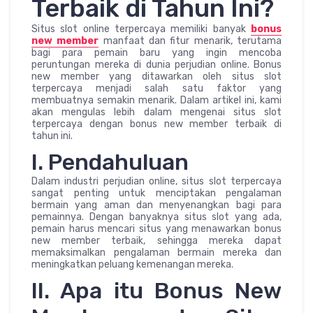
Terbaik di Tahun Ini?
Situs slot online terpercaya memiliki banyak
bonus
new member
manfaat dan fitur menarik, terutama
bagi para pemain baru yang ingin mencoba
peruntungan mereka di dunia perjudian online. Bonus
new member yang ditawarkan oleh situs slot
terpercaya menjadi salah satu faktor yang
membuatnya semakin menarik. Dalam artikel ini, kami
akan mengulas lebih dalam mengenai situs slot
terpercaya dengan bonus new member terbaik di
tahun ini.
I. Pendahuluan
Dalam industri perjudian online, situs slot terpercaya
sangat penting untuk menciptakan pengalaman
bermain yang aman dan menyenangkan bagi para
pemainnya. Dengan banyaknya situs slot yang ada,
pemain harus mencari situs yang menawarkan bonus
new member terbaik, sehingga mereka dapat
memaksimalkan pengalaman bermain mereka dan
meningkatkan peluang kemenangan mereka.
II. Apa itu Bonus New