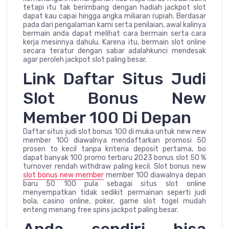
tetapi itu tak berimbang dengan hadiah jackpot slot
dapat kau capai hingga angka miliaran rupiah. Berdasar
pada dari pengalaman kami serta penilaian, awal kalinya
bermain anda dapat melihat cara bermain serta cara
kerja mesinnya dahulu. Karena itu, bermain slot online
secara teratur dengan sabar adalahkunci mendesak
agar peroleh jackpot slot paling besar.
Link Daftar Situs Judi
Slot Bonus New
Member 100 Di Depan
Daftar situs judi slot bonus 100 di muka untuk new new
member 100 diawalnya mendaftarkan promosi 50
prosen to kecil tanpa kriteria deposit pertama, bo
dapat banyak 100 promo terbaru 2023 bonus slot 50 %
turnover rendah withdraw paling kecil. Slot bonus new
slot bonus new member
member 100 diawalnya depan
baru 50 100 pula sebagai situs slot online
menyempatkan tidak sedikit permainan seperti judi
bola, casino online, poker, game slot togel mudah
enteng menang free spins jackpot paling besar.