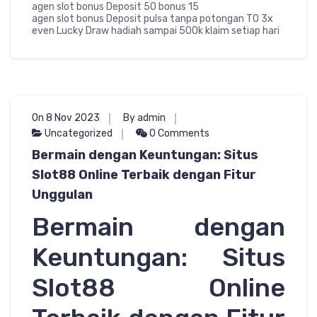
agen slot bonus Deposit 50 bonus 15
agen slot bonus Deposit pulsa tanpa potongan TO 3x
even Lucky Draw hadiah sampai 500k klaim setiap hari
On 8 Nov 2023
By admin
Uncategorized
0 Comments
Bermain dengan Keuntungan: Situs
Slot88 Online Terbaik dengan Fitur
Unggulan
Bermain dengan
Keuntungan: Situs
Slot88 Online