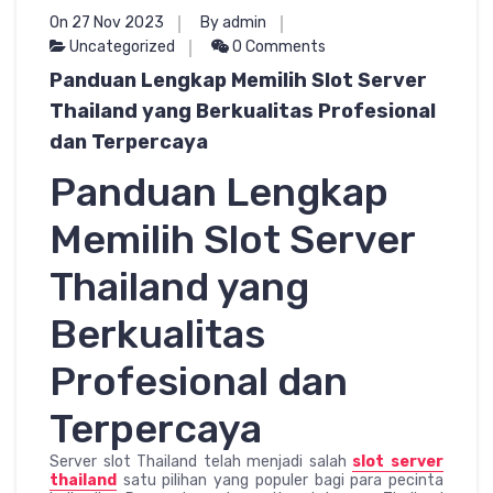
On 27 Nov 2023
By admin
Uncategorized
0 Comments
Panduan Lengkap Memilih Slot Server
Thailand yang Berkualitas Profesional
dan Terpercaya
Panduan Lengkap
Memilih Slot Server
Thailand yang
Berkualitas
Profesional dan
Terpercaya
Server slot Thailand telah menjadi salah
slot server
thailand
satu pilihan yang populer bagi para pecinta