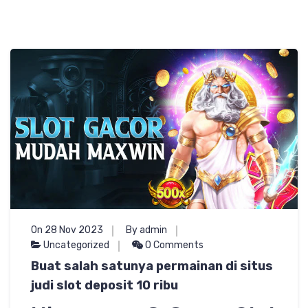
On 28 Nov 2023
By admin
Uncategorized
0 Comments
Buat salah satunya permainan di situs
judi slot deposit 10 ribu