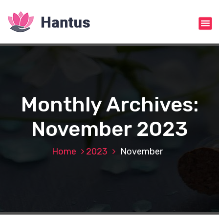
S
k
i
p
t
o
c
o
n
Monthly Archives:
t
e
November 2023
n
t
Home
2023
November