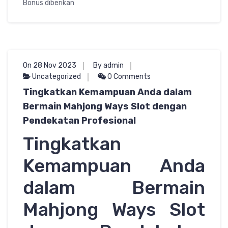
Bonus diberikan
On 28 Nov 2023
By admin
Uncategorized
0 Comments
Tingkatkan Kemampuan Anda dalam
Bermain Mahjong Ways Slot dengan
Pendekatan Profesional
Tingkatkan
Kemampuan Anda
dalam Bermain
Mahjong Ways Slot