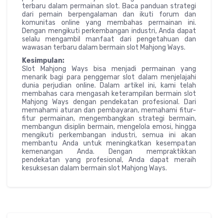
terbaru dalam permainan slot. Baca panduan strategi
dari pemain berpengalaman dan ikuti forum dan
komunitas online yang membahas permainan ini.
Dengan mengikuti perkembangan industri, Anda dapat
selalu mengambil manfaat dari pengetahuan dan
wawasan terbaru dalam bermain slot Mahjong Ways.
Kesimpulan:
Slot Mahjong Ways bisa menjadi permainan yang
menarik bagi para penggemar slot dalam menjelajahi
dunia perjudian online. Dalam artikel ini, kami telah
membahas cara mengasah keterampilan bermain slot
Mahjong Ways dengan pendekatan profesional. Dari
memahami aturan dan pembayaran, memahami fitur-
fitur permainan, mengembangkan strategi bermain,
membangun disiplin bermain, mengelola emosi, hingga
mengikuti perkembangan industri, semua ini akan
membantu Anda untuk meningkatkan kesempatan
kemenangan Anda. Dengan mempraktikkan
pendekatan yang profesional, Anda dapat meraih
kesuksesan dalam bermain slot Mahjong Ways.