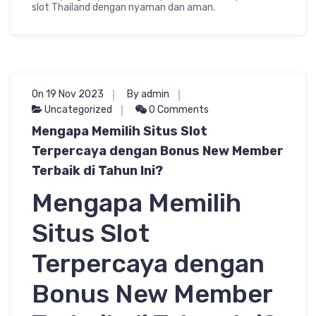
slot Thailand dengan nyaman dan aman.
On 19 Nov 2023
By admin
Uncategorized
0 Comments
Mengapa Memilih Situs Slot
Terpercaya dengan Bonus New Member
Terbaik di Tahun Ini?
Mengapa Memilih
Situs Slot
Terpercaya dengan
Bonus New Member