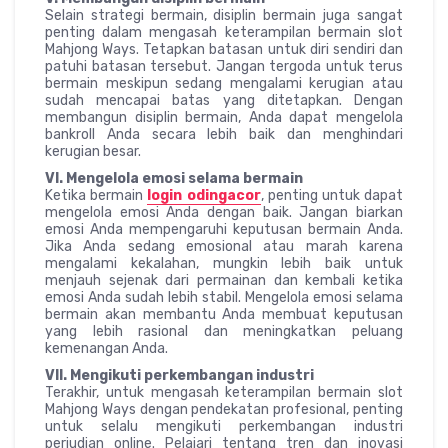
Selain strategi bermain, disiplin bermain juga sangat
penting dalam mengasah keterampilan bermain slot
Mahjong Ways. Tetapkan batasan untuk diri sendiri dan
patuhi batasan tersebut. Jangan tergoda untuk terus
bermain meskipun sedang mengalami kerugian atau
sudah mencapai batas yang ditetapkan. Dengan
membangun disiplin bermain, Anda dapat mengelola
bankroll Anda secara lebih baik dan menghindari
kerugian besar.
VI. Mengelola emosi selama bermain
Ketika bermain
login odingacor
, penting untuk dapat
mengelola emosi Anda dengan baik. Jangan biarkan
emosi Anda mempengaruhi keputusan bermain Anda.
Jika Anda sedang emosional atau marah karena
mengalami kekalahan, mungkin lebih baik untuk
menjauh sejenak dari permainan dan kembali ketika
emosi Anda sudah lebih stabil. Mengelola emosi selama
bermain akan membantu Anda membuat keputusan
yang lebih rasional dan meningkatkan peluang
kemenangan Anda.
VII. Mengikuti perkembangan industri
Terakhir, untuk mengasah keterampilan bermain slot
Mahjong Ways dengan pendekatan profesional, penting
untuk selalu mengikuti perkembangan industri
perjudian online. Pelajari tentang tren dan inovasi