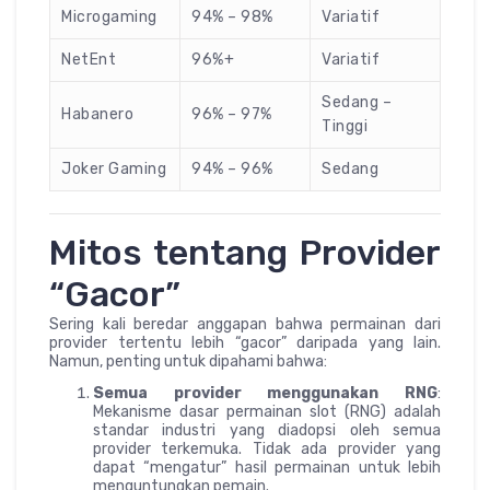
Microgaming
94% – 98%
Variatif
NetEnt
96%+
Variatif
Sedang –
Habanero
96% – 97%
Tinggi
Joker Gaming
94% – 96%
Sedang
Mitos tentang Provider
“Gacor”
Sering kali beredar anggapan bahwa permainan dari
provider tertentu lebih “gacor” daripada yang lain.
Namun, penting untuk dipahami bahwa:
Semua provider menggunakan RNG
:
Mekanisme dasar permainan slot (RNG) adalah
standar industri yang diadopsi oleh semua
provider terkemuka. Tidak ada provider yang
dapat “mengatur” hasil permainan untuk lebih
menguntungkan pemain.