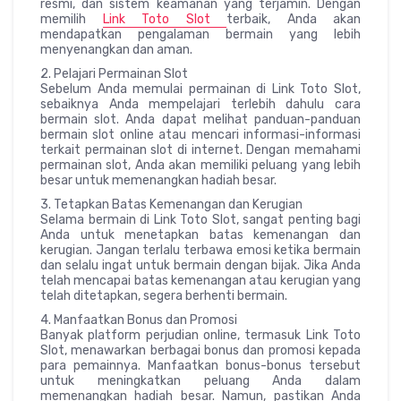
resmi, dan sistem keamanan yang terjamin. Dengan
memilih
Link Toto Slot
terbaik, Anda akan
mendapatkan pengalaman bermain yang lebih
menyenangkan dan aman.
2. Pelajari Permainan Slot
Sebelum Anda memulai permainan di Link Toto Slot,
sebaiknya Anda mempelajari terlebih dahulu cara
bermain slot. Anda dapat melihat panduan-panduan
bermain slot online atau mencari informasi-informasi
terkait permainan slot di internet. Dengan memahami
permainan slot, Anda akan memiliki peluang yang lebih
besar untuk memenangkan hadiah besar.
3. Tetapkan Batas Kemenangan dan Kerugian
Selama bermain di Link Toto Slot, sangat penting bagi
Anda untuk menetapkan batas kemenangan dan
kerugian. Jangan terlalu terbawa emosi ketika bermain
dan selalu ingat untuk bermain dengan bijak. Jika Anda
telah mencapai batas kemenangan atau kerugian yang
telah ditetapkan, segera berhenti bermain.
4. Manfaatkan Bonus dan Promosi
Banyak platform perjudian online, termasuk Link Toto
Slot, menawarkan berbagai bonus dan promosi kepada
para pemainnya. Manfaatkan bonus-bonus tersebut
untuk meningkatkan peluang Anda dalam
memenangkan hadiah besar. Namun, pastikan Anda