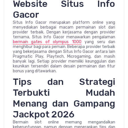
Website Situs Info
Gacor
Situs Info Gacor merupakan platform online yang
menyediakan berbagai macam permainan slot dari
provider terbaik. Dengan kerjasama dengan provider
ternama, Situs Info Gacor menawarkan pengalaman
bermain gates of olympus 1000
yang seru dan
menghibur bagi para pemain. Beberapa provider terbaik
yang bekerjasama dengan Situs Info Gacor antara lain
Pragmatic Play, Playtech, Microgaming, dan masih
banyak lagi. Setiap provider memiliki keunggulan dan
keunikan tersendiri dalam desain permainan dan fitur
bonus yang ditawarkan.
Tips dan Strategi
Terbukti Mudah
Menang dan Gampang
Jackpot 2026
Bermain slot online memang mengandalkan
keberuntungan, namun dengan menerapkan tips dan