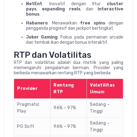
NetEnt
: Inovatif dengan fitur
cluster
pays
,
expanding reels
, dan
interactive
bonus
.
Habanero
: Menawarkan
free spins
dengan
pengganda progresif dan jackpot bertingkat.
Joker Gaming
: Fokus pada permainan arcade
dan tembak ikan dengan bonus interaktif.
RTP dan Volatilitas
RTP dan volatilitas adalah dua metrik yang paling
memengaruhi pengalaman bermain. Provider yang
berbeda menawarkan rentang RTP yang berbeda:
Rentang
Volatilitas
Provider
RTP
Umum
Pragmatic
Sedang –
96% – 97%
Play
Tinggi
Sedang –
PG Soft
96% – 97%
Tinggi