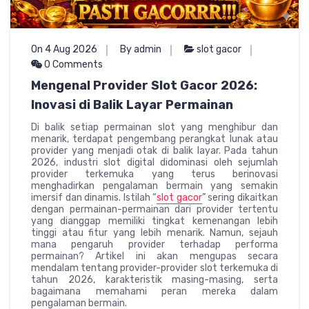
On 4 Aug 2026
By admin
slot gacor
0 Comments
Mengenal Provider Slot Gacor 2026:
Inovasi di Balik Layar Permainan
Di balik setiap permainan slot yang menghibur dan
menarik, terdapat pengembang perangkat lunak atau
provider yang menjadi otak di balik layar. Pada tahun
2026, industri slot digital didominasi oleh sejumlah
provider terkemuka yang terus berinovasi
menghadirkan pengalaman bermain yang semakin
imersif dan dinamis. Istilah “
slot gacor
” sering dikaitkan
dengan permainan-permainan dari provider tertentu
yang dianggap memiliki tingkat kemenangan lebih
tinggi atau fitur yang lebih menarik. Namun, sejauh
mana pengaruh provider terhadap performa
permainan? Artikel ini akan mengupas secara
mendalam tentang provider-provider slot terkemuka di
tahun 2026, karakteristik masing-masing, serta
bagaimana memahami peran mereka dalam
pengalaman bermain.