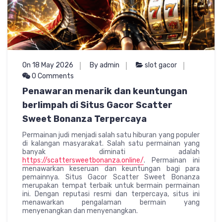
On 18 May 2026
By admin
slot gacor
0 Comments
Penawaran menarik dan keuntungan
berlimpah di Situs Gacor Scatter
Sweet Bonanza Terpercaya
Permainan judi menjadi salah satu hiburan yang populer
di kalangan masyarakat. Salah satu permainan yang
banyak diminati adalah
https://scattersweetbonanza.online/
. Permainan ini
menawarkan keseruan dan keuntungan bagi para
pemainnya. Situs Gacor Scatter Sweet Bonanza
merupakan tempat terbaik untuk bermain permainan
ini. Dengan reputasi resmi dan terpercaya, situs ini
menawarkan pengalaman bermain yang
menyenangkan dan menyenangkan.