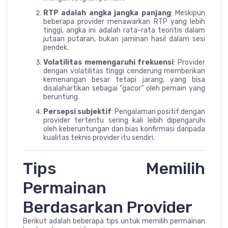
RTP adalah angka jangka panjang
: Meskipun
beberapa provider menawarkan RTP yang lebih
tinggi, angka ini adalah rata-rata teoritis dalam
jutaan putaran, bukan jaminan hasil dalam sesi
pendek.
Volatilitas memengaruhi frekuensi
: Provider
dengan volatilitas tinggi cenderung memberikan
kemenangan besar tetapi jarang, yang bisa
disalahartikan sebagai “gacor” oleh pemain yang
beruntung.
Persepsi subjektif
: Pengalaman positif dengan
provider tertentu sering kali lebih dipengaruhi
oleh keberuntungan dan bias konfirmasi daripada
kualitas teknis provider itu sendiri.
Tips Memilih
Permainan
Berdasarkan Provider
Berikut adalah beberapa tips untuk memilih permainan