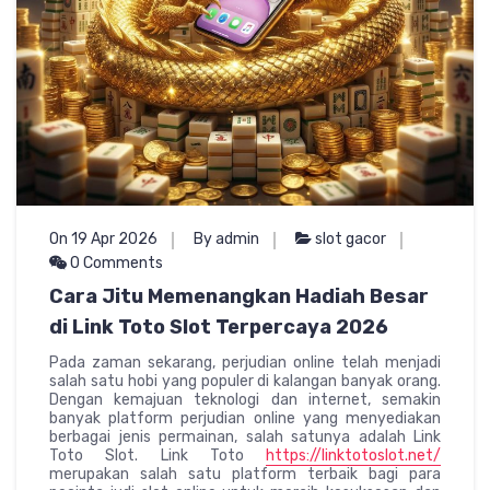
On 19 Apr 2026
By admin
slot gacor
0 Comments
Cara Jitu Memenangkan Hadiah Besar
di Link Toto Slot Terpercaya 2026
Pada zaman sekarang, perjudian online telah menjadi
salah satu hobi yang populer di kalangan banyak orang.
Dengan kemajuan teknologi dan internet, semakin
banyak platform perjudian online yang menyediakan
berbagai jenis permainan, salah satunya adalah Link
Toto Slot. Link Toto
https://linktotoslot.net/
merupakan salah satu platform terbaik bagi para