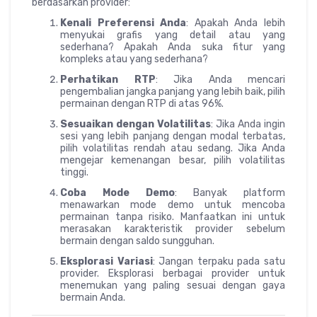
berdasarkan provider:
Kenali Preferensi Anda
: Apakah Anda lebih
menyukai grafis yang detail atau yang
sederhana? Apakah Anda suka fitur yang
kompleks atau yang sederhana?
Perhatikan RTP
: Jika Anda mencari
pengembalian jangka panjang yang lebih baik, pilih
permainan dengan RTP di atas 96%.
Sesuaikan dengan Volatilitas
: Jika Anda ingin
sesi yang lebih panjang dengan modal terbatas,
pilih volatilitas rendah atau sedang. Jika Anda
mengejar kemenangan besar, pilih volatilitas
tinggi.
Coba Mode Demo
: Banyak platform
menawarkan mode demo untuk mencoba
permainan tanpa risiko. Manfaatkan ini untuk
merasakan karakteristik provider sebelum
bermain dengan saldo sungguhan.
Eksplorasi Variasi
: Jangan terpaku pada satu
provider. Eksplorasi berbagai provider untuk
menemukan yang paling sesuai dengan gaya
bermain Anda.