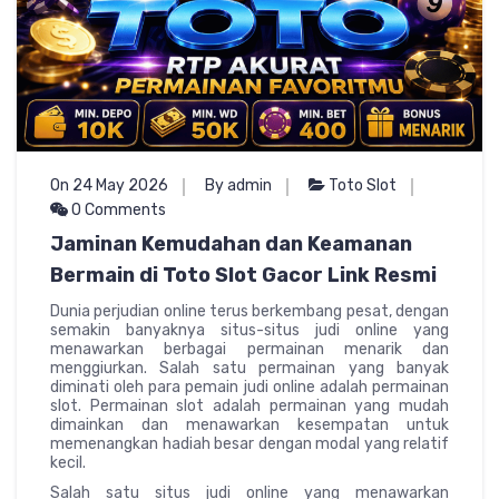
On 24 May 2026
By admin
Toto Slot
0 Comments
Jaminan Kemudahan dan Keamanan
Bermain di Toto Slot Gacor Link Resmi
Dunia perjudian online terus berkembang pesat, dengan
semakin banyaknya situs-situs judi online yang
menawarkan berbagai permainan menarik dan
menggiurkan. Salah satu permainan yang banyak
diminati oleh para pemain judi online adalah permainan
slot. Permainan slot adalah permainan yang mudah
dimainkan dan menawarkan kesempatan untuk
memenangkan hadiah besar dengan modal yang relatif
kecil.
Salah satu situs judi online yang menawarkan