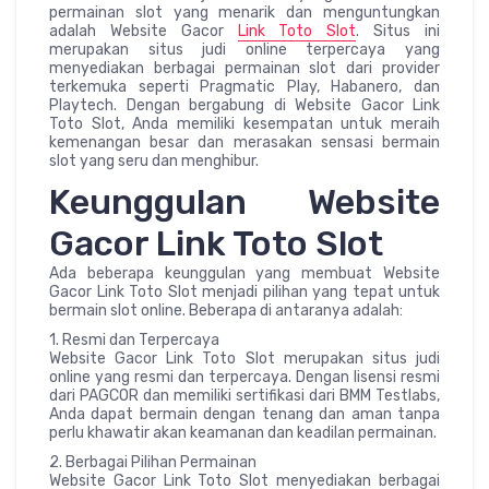
permainan slot yang menarik dan menguntungkan
adalah Website Gacor
Link Toto Slot
. Situs ini
merupakan situs judi online terpercaya yang
menyediakan berbagai permainan slot dari provider
terkemuka seperti Pragmatic Play, Habanero, dan
Playtech. Dengan bergabung di Website Gacor Link
Toto Slot, Anda memiliki kesempatan untuk meraih
kemenangan besar dan merasakan sensasi bermain
slot yang seru dan menghibur.
Keunggulan Website
Gacor Link Toto Slot
Ada beberapa keunggulan yang membuat Website
Gacor Link Toto Slot menjadi pilihan yang tepat untuk
bermain slot online. Beberapa di antaranya adalah:
1. Resmi dan Terpercaya
Website Gacor Link Toto Slot merupakan situs judi
online yang resmi dan terpercaya. Dengan lisensi resmi
dari PAGCOR dan memiliki sertifikasi dari BMM Testlabs,
Anda dapat bermain dengan tenang dan aman tanpa
perlu khawatir akan keamanan dan keadilan permainan.
2. Berbagai Pilihan Permainan
Website Gacor Link Toto Slot menyediakan berbagai