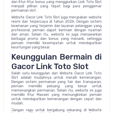
dan fitur-fitur bonus yang menggiurkan, Link Toto Slot
menjadi pilihan yang tepat bagi para penggemar
permainan slot.
Website Gacor Link Toto Slot juga merupakan website
resmi dan terpercaya di tahun 2026. Dengan sistem
keamanan yang terjamin dan layanan pelanggan yang
profesional, pemain dapat bermain dengan nyaman
dan aman. Selain itu, website ini juga menawarkan
berbagai promo dan bonus yang menarik, sehingga
pemain memiliki kesempatan untuk mendapatkan
keuntungan yang besar.
Keunggulan Bermain di
Gacor Link Toto Slot
Salah satu keunggulan dari Website Gacor Link Toto
Slot adalah mudahnya untuk meraih kemenangan.
Dengan sistem permainan yang fair dan transparan,
pemain memiliki peluang yang besar untuk
memenangkan permainan. Selain itu, website ini juga
memiliki fitur Maxwin yang memungkinkan pemain
untuk mendapatkan kemenangan dengan cepat dan
mudah.
Jangan ragu untuk bergabung sekarang di Website