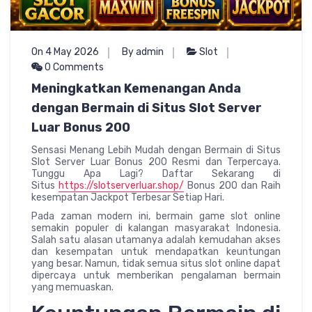
On 4 May 2026
By admin
Slot
0 Comments
Meningkatkan Kemenangan Anda
dengan Bermain di Situs Slot Server
Luar Bonus 200
Sensasi Menang Lebih Mudah dengan Bermain di Situs
Slot Server Luar Bonus 200 Resmi dan Terpercaya.
Tunggu Apa Lagi? Daftar Sekarang di
Situs
https://slotserverluar.shop/
Bonus 200 dan Raih
kesempatan Jackpot Terbesar Setiap Hari.
Pada zaman modern ini, bermain game slot online
semakin populer di kalangan masyarakat Indonesia.
Salah satu alasan utamanya adalah kemudahan akses
dan kesempatan untuk mendapatkan keuntungan
yang besar. Namun, tidak semua situs slot online dapat
dipercaya untuk memberikan pengalaman bermain
yang memuaskan.