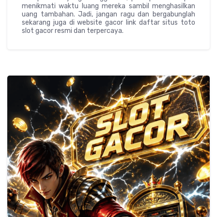
menikmati waktu luang mereka sambil menghasilkan
uang tambahan. Jadi, jangan ragu dan bergabunglah
sekarang juga di website gacor link daftar situs toto
slot gacor resmi dan terpercaya.