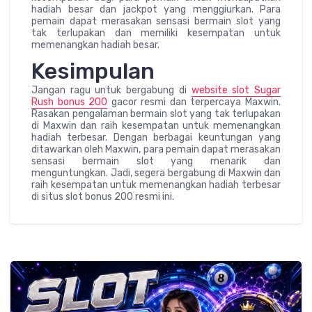
hadiah besar dan jackpot yang menggiurkan. Para
pemain dapat merasakan sensasi bermain slot yang
tak terlupakan dan memiliki kesempatan untuk
memenangkan hadiah besar.
Kesimpulan
Jangan ragu untuk bergabung di
website slot Sugar
Rush bonus 200
gacor resmi dan terpercaya Maxwin.
Rasakan pengalaman bermain slot yang tak terlupakan
di Maxwin dan raih kesempatan untuk memenangkan
hadiah terbesar. Dengan berbagai keuntungan yang
ditawarkan oleh Maxwin, para pemain dapat merasakan
sensasi bermain slot yang menarik dan
menguntungkan. Jadi, segera bergabung di Maxwin dan
raih kesempatan untuk memenangkan hadiah terbesar
di situs slot bonus 200 resmi ini.