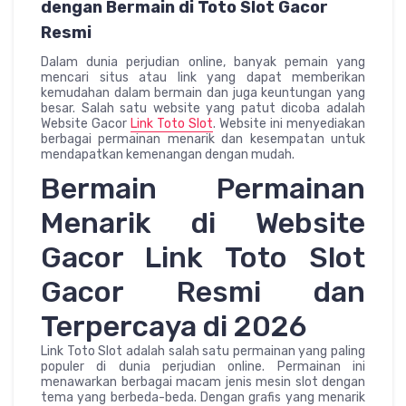
dengan Bermain di Toto Slot Gacor
Resmi
Dalam dunia perjudian online, banyak pemain yang
mencari situs atau link yang dapat memberikan
kemudahan dalam bermain dan juga keuntungan yang
besar. Salah satu website yang patut dicoba adalah
Website Gacor
Link Toto Slot
. Website ini menyediakan
berbagai permainan menarik dan kesempatan untuk
mendapatkan kemenangan dengan mudah.
Bermain Permainan
Menarik di Website
Gacor Link Toto Slot
Gacor Resmi dan
Terpercaya di 2026
Link Toto Slot adalah salah satu permainan yang paling
populer di dunia perjudian online. Permainan ini
menawarkan berbagai macam jenis mesin slot dengan
tema yang berbeda-beda. Dengan grafis yang menarik