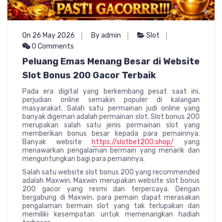
On 26 May 2026
By admin
Slot
0 Comments
Peluang Emas Menang Besar di Website
Slot Bonus 200 Gacor Terbaik
Pada era digital yang berkembang pesat saat ini,
perjudian online semakin populer di kalangan
masyarakat. Salah satu permainan judi online yang
banyak digemari adalah permainan slot. Slot bonus 200
merupakan salah satu jenis permainan slot yang
memberikan bonus besar kepada para pemainnya.
Banyak website
https://slotbet200.shop/
yang
menawarkan pengalaman bermain yang menarik dan
menguntungkan bagi para pemainnya.
Salah satu website slot bonus 200 yang recommended
adalah Maxwin. Maxwin merupakan website slot bonus
200 gacor yang resmi dan terpercaya. Dengan
bergabung di Maxwin, para pemain dapat merasakan
pengalaman bermain slot yang tak terlupakan dan
memiliki kesempatan untuk memenangkan hadiah