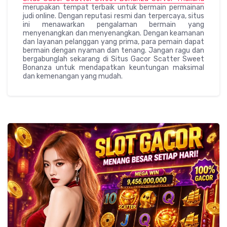
merupakan tempat terbaik untuk bermain permainan
judi online. Dengan reputasi resmi dan terpercaya, situs
ini menawarkan pengalaman bermain yang
menyenangkan dan menyenangkan. Dengan keamanan
dan layanan pelanggan yang prima, para pemain dapat
bermain dengan nyaman dan tenang. Jangan ragu dan
bergabunglah sekarang di Situs Gacor Scatter Sweet
Bonanza untuk mendapatkan keuntungan maksimal
dan kemenangan yang mudah.