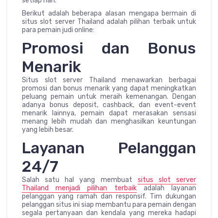
setiap hari.
Berikut adalah beberapa alasan mengapa bermain di
situs slot server Thailand adalah pilihan terbaik untuk
para pemain judi online:
Promosi dan Bonus
Menarik
Situs slot server Thailand menawarkan berbagai
promosi dan bonus menarik yang dapat meningkatkan
peluang pemain untuk meraih kemenangan. Dengan
adanya bonus deposit, cashback, dan event-event
menarik lainnya, pemain dapat merasakan sensasi
menang lebih mudah dan menghasilkan keuntungan
yang lebih besar.
Layanan Pelanggan
24/7
Salah satu hal yang membuat
situs slot server
Thailand menjadi pilihan terbaik
adalah layanan
pelanggan yang ramah dan responsif. Tim dukungan
pelanggan situs ini siap membantu para pemain dengan
segala pertanyaan dan kendala yang mereka hadapi