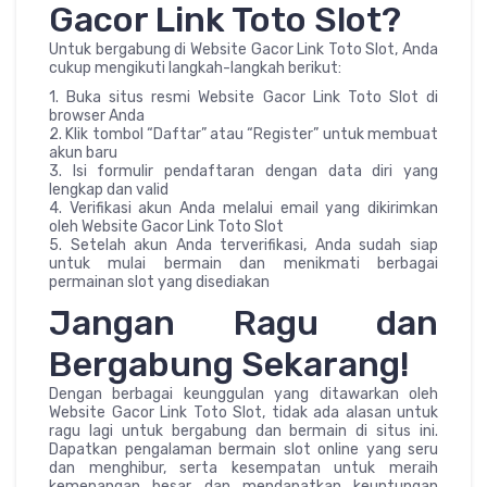
Gacor Link Toto Slot?
Untuk bergabung di Website Gacor Link Toto Slot, Anda
cukup mengikuti langkah-langkah berikut:
1. Buka situs resmi Website Gacor Link Toto Slot di
browser Anda
2. Klik tombol “Daftar” atau “Register” untuk membuat
akun baru
3. Isi formulir pendaftaran dengan data diri yang
lengkap dan valid
4. Verifikasi akun Anda melalui email yang dikirimkan
oleh Website Gacor Link Toto Slot
5. Setelah akun Anda terverifikasi, Anda sudah siap
untuk mulai bermain dan menikmati berbagai
permainan slot yang disediakan
Jangan Ragu dan
Bergabung Sekarang!
Dengan berbagai keunggulan yang ditawarkan oleh
Website Gacor Link Toto Slot, tidak ada alasan untuk
ragu lagi untuk bergabung dan bermain di situs ini.
Dapatkan pengalaman bermain slot online yang seru
dan menghibur, serta kesempatan untuk meraih
kemenangan besar dan mendapatkan keuntungan