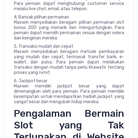
Para pemain dapat menghubungi customer service
melalui live chat, email, atau telepon.
4. Banyak pilihan permainan
Maxwin menyediakan beragam pilihan permainan slot
bonus 200 yang menarik dan menguntungkan. Para
pemain dapat memilih permainan sesuai dengan selera
dan keinginan mereka.
5. Transaksi mudah dan cepat
Maxwin menyediakan beragam metode pembayaran
yang mudah dan cepat, termasuk transfer bank, e-
wallet, dan pulsa. Para pemain dapat melakukan
transaksi dengan mudah tanpa perlu khawatir tentang
proses yang rumit.
6. Jackpot besar
Maxwin memiliki jackpot besar yang dapat
dimenangkan oleh para pemain. Para pemain memiliki
kesempatan untuk mendapatkan hadiah jackpot yang
sangat besar dan mengubah hidup mereka.
Pengalaman Bermain
Slot yang Tak
Terlupakan di Website