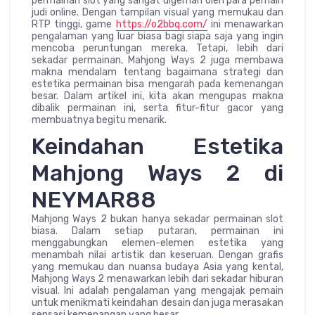
permainan slot yang sangat digemari oleh para pemain
judi online. Dengan tampilan visual yang memukau dan
RTP tinggi, game
https://o2bbq.com/
ini menawarkan
pengalaman yang luar biasa bagi siapa saja yang ingin
mencoba peruntungan mereka. Tetapi, lebih dari
sekadar permainan, Mahjong Ways 2 juga membawa
makna mendalam tentang bagaimana strategi dan
estetika permainan bisa mengarah pada kemenangan
besar. Dalam artikel ini, kita akan mengupas makna
dibalik permainan ini, serta fitur-fitur gacor yang
membuatnya begitu menarik.
Keindahan Estetika
Mahjong Ways 2 di
NEYMAR88
Mahjong Ways 2 bukan hanya sekadar permainan slot
biasa. Dalam setiap putaran, permainan ini
menggabungkan elemen-elemen estetika yang
menambah nilai artistik dan keseruan. Dengan grafis
yang memukau dan nuansa budaya Asia yang kental,
Mahjong Ways 2 menawarkan lebih dari sekadar hiburan
visual. Ini adalah pengalaman yang mengajak pemain
untuk menikmati keindahan desain dan juga merasakan
sensasi kemenangan yang besar.