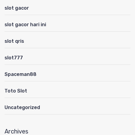
slot gacor
slot gacor hari ini
slot qris
slot777
Spaceman88
Toto Slot
Uncategorized
Archives