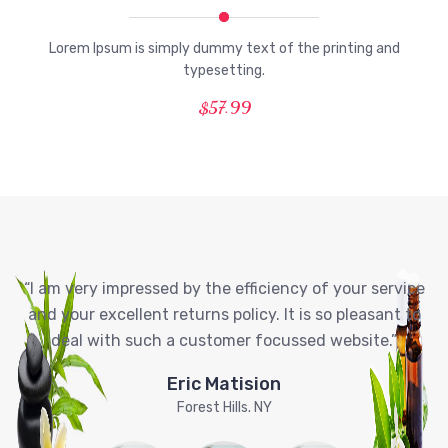
Lorem Ipsum is simply dummy text of the printing and
typesetting.
$57.99
“I am very impressed by the efficiency of your service
and your excellent returns policy. It is so pleasant to
deal with such a customer focussed website.”
Eric Matision
Forest Hills. NY