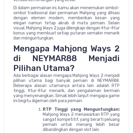
Di dalam permainan ini, kamu akan menemukan simbol-
simbol tradisional dari permainan Mahjong yang dihiasi
dengan elemen modern, memberikan kesan yang
elegan namun tetap akrab di mata pemain. Selain
visual, Mahjong Ways 2 juga dilengkapi dengan fitur-fitur
bonus yang membuat setiap putaran semakin menarik
dan menguntungkan.
Mengapa Mahjong Ways 2
di NEYMAR88 Menjadi
Pilihan Utama?
Ada berbagai alasan mengapa Mahjong Ways 2 menjadi
pilihan utama bagi banyak pemain di NEYMAR88.
Beberapa alasan utamanya antara lain adalah RTP
tinggi, fitur-fitur menarik, dan pengalaman bermain
yang menyenangkan. Simak lebih lanjut mengapa game
ini begitu digemari oleh para pemain:
RTP Tinggi yang Menguntungkan:
Mahjong Ways 2 menawarkan RTP yang
sangat kompetitif, yang berarti peluang
pemain untuk menang lebih besar
dibandingkan dengan slot lain.