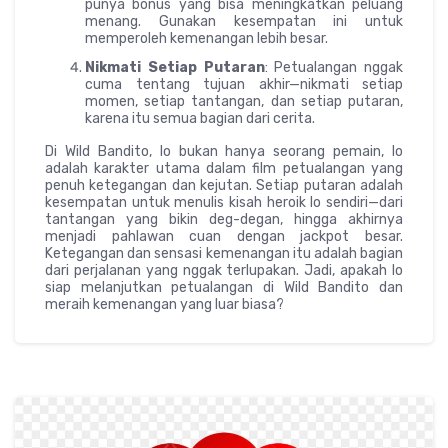
punya bonus yang bisa meningkatkan peluang
menang. Gunakan kesempatan ini untuk
memperoleh kemenangan lebih besar.
Nikmati Setiap Putaran
: Petualangan nggak
cuma tentang tujuan akhir—nikmati setiap
momen, setiap tantangan, dan setiap putaran,
karena itu semua bagian dari cerita.
Di Wild Bandito, lo bukan hanya seorang pemain, lo
adalah karakter utama dalam film petualangan yang
penuh ketegangan dan kejutan. Setiap putaran adalah
kesempatan untuk menulis kisah heroik lo sendiri—dari
tantangan yang bikin deg-degan, hingga akhirnya
menjadi pahlawan cuan dengan jackpot besar.
Ketegangan dan sensasi kemenangan itu adalah bagian
dari perjalanan yang nggak terlupakan. Jadi, apakah lo
siap melanjutkan petualangan di Wild Bandito dan
meraih kemenangan yang luar biasa?