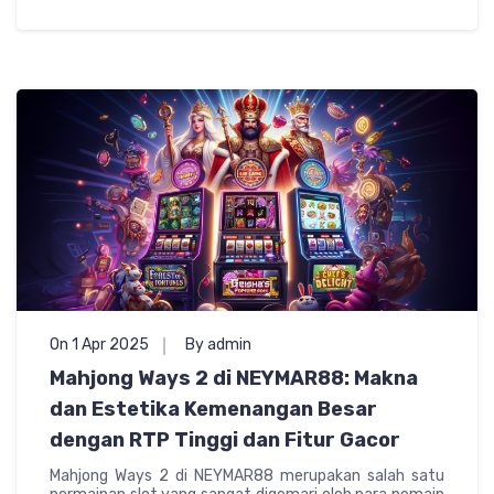
On 1 Apr 2025
By admin
Mahjong Ways 2 di NEYMAR88: Makna
dan Estetika Kemenangan Besar
dengan RTP Tinggi dan Fitur Gacor
Mahjong Ways 2 di NEYMAR88 merupakan salah satu