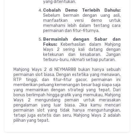
yang ditentukan.
Cobalah Demo Terlebih Dahulu:
Sebelum bermain dengan uang asli,
manfaatkan versi demo untuk
memahami lebih dalam tentang cara
permainan dan fitur-fiturnya.
Bermainlah dengan Sabar dan
Fokus:
Keberhasilan dalam Mahjong
Ways 2 sering kali datang dengan
ketekunan dan kesabaran. Jangan
terburu-buru, nikmati setiap putaran.
Mahjong Ways 2 di NEYMAR88 bukan hanya sebuah
permainan slot biasa. Dengan estetika yang menawan,
RTP tinggi, dan fitur-fitur gacor, permainan ini
memberikan peluang kemenangan besar bagi siapa saja
yang memainkan dengan strategi yang tepat. Dari
bonus berlimpah hingga grafik yang memukau, Mahjong
Ways 2 mengundang pemain untuk merasakan
pengalaman yang luar biasa. Jika kamu mencari
permainan slot yang tidak hanya menguntungkan,
tetapi juga estetis dan seru, Mahjong Ways 2 adalah
pilihan yang tepat.