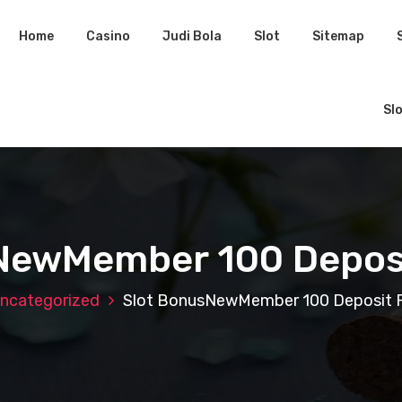
Home
Casino
Judi Bola
Slot
Sitemap
Sl
NewMember 100 Deposi
ncategorized
Slot BonusNewMember 100 Deposit P