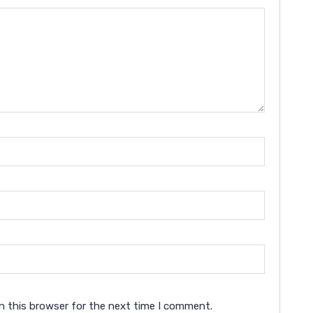
n this browser for the next time I comment.