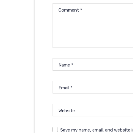
Comment
*
Name
*
Email
*
Website
Save my name, email, and website i