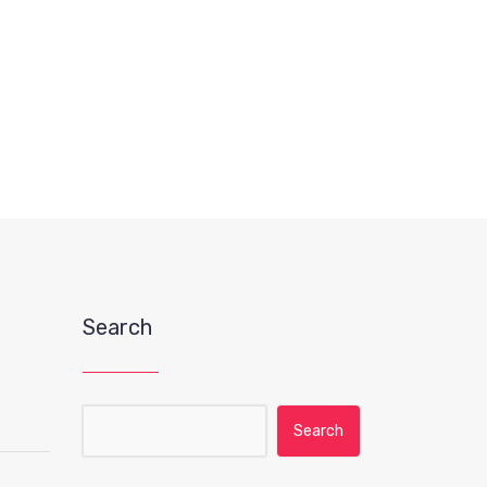
Search
Search for: