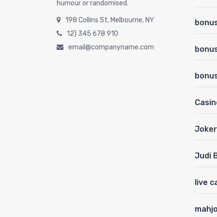
humour or randomised.
198 Collins St, Melbourne, NY
bonu
12) 345 678 910
email@companyname.com
bonus
bonus
Casin
Joker
Judi 
live c
mahjo