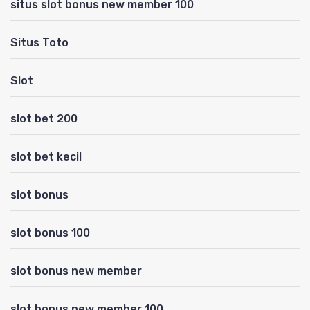
situs slot bonus new member 100
Situs Toto
Slot
slot bet 200
slot bet kecil
slot bonus
slot bonus 100
slot bonus new member
slot bonus new member 100