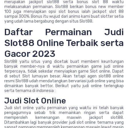
merupakan jackpot slot88 serta bonus slot 88 waktu
melaksanakan permainan. Slot88 berikan bonus new member
100 juga menyiapkan opsi slot bonus ialah jackpot slot 88
sampai 300%. Bonus itu wujud dari animo kami buat slotter setia
yang udah lama bergabung dengan situs Slot88.
Daftar Permainan Judi
Slot88 Online Terbaik serta
Gacor 2023
Slot88 yaitu situs yang dicetak buat memberri keuntungan
banyak member-nya di waktu permainkan game judi online
terpercaya, tidak sekedar menyiapkan game Slot online. Dapat
di sebut Slot lumayan besar. Akan tetapi agen slot88 online
resmi Slot88 udah mendatangkan bervariasi judi online yang bisa
dimainkan banyak bettor. Berikut yaitu judi online terlengkap
serta ternama di indonesia :
Judi Slot Online
Judi slot online yaitu permainan yang waktu ini telah banyak
pengagumnya sebab trik memainkan ringan serta dapat
memperoleh kemenangan maxwin jackpot slot88.
Ditambahkan lagi banyak provider judi slot online ternama yang
sangat gampang memperoleh kemenangan maxwin lewat mesin