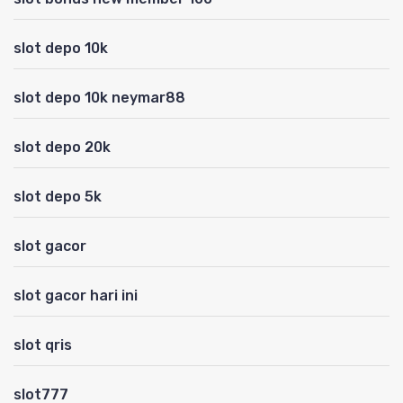
slot depo 10k
slot depo 10k neymar88
slot depo 20k
slot depo 5k
slot gacor
slot gacor hari ini
slot qris
slot777