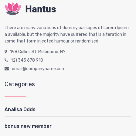
There are many variations of dummy passages of Lorem Ipsum
a available, but the majority have suffered that is alteration in
some that form injected humour or randomised.
198 Collins St, Melbourne, NY
12) 345 678 910
email@companyname.com
Categories
Analisa Odds
bonus new member