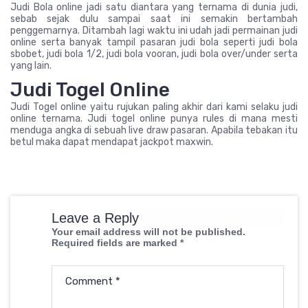
Judi Bola online jadi satu diantara yang ternama di dunia judi,
sebab sejak dulu sampai saat ini semakin bertambah
penggemarnya. Ditambah lagi waktu ini udah jadi permainan judi
online serta banyak tampil pasaran judi bola seperti judi bola
sbobet, judi bola 1/2, judi bola vooran, judi bola over/under serta
yang lain.
Judi Togel Online
Judi Togel online yaitu rujukan paling akhir dari kami selaku judi
online ternama. Judi togel online punya rules di mana mesti
menduga angka di sebuah live draw pasaran. Apabila tebakan itu
betul maka dapat mendapat jackpot maxwin.
Leave a Reply
Your email address will not be published.
Required fields are marked
*
Comment
*