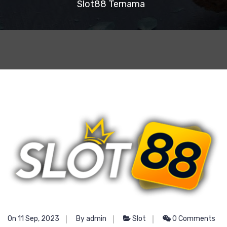
Slot88 Ternama
On 11 Sep, 2023
By admin
Slot
0 Comments