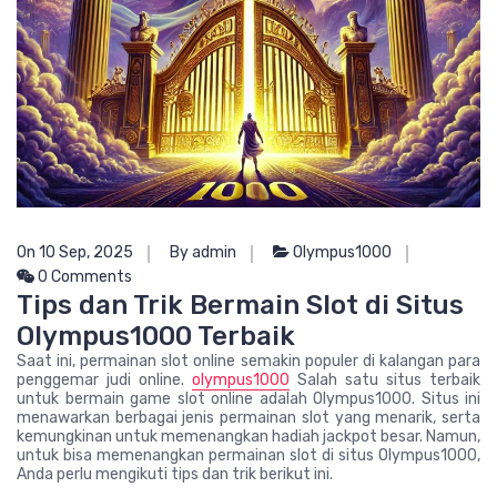
On 10 Sep, 2025
By admin
Olympus1000
0 Comments
Tips dan Trik Bermain Slot di Situs
Olympus1000 Terbaik
Saat ini, permainan slot online semakin populer di kalangan para
penggemar judi online.
olympus1000
Salah satu situs terbaik
untuk bermain game slot online adalah Olympus1000. Situs ini
menawarkan berbagai jenis permainan slot yang menarik, serta
kemungkinan untuk memenangkan hadiah jackpot besar. Namun,
untuk bisa memenangkan permainan slot di situs Olympus1000,
Anda perlu mengikuti tips dan trik berikut ini.