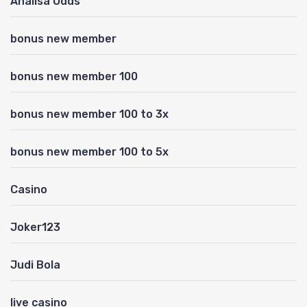
Analisa Odds
bonus new member
bonus new member 100
bonus new member 100 to 3x
bonus new member 100 to 5x
Casino
Joker123
Judi Bola
live casino