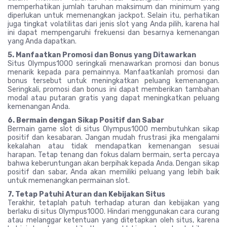
memperhatikan jumlah taruhan maksimum dan minimum yang
diperlukan untuk memenangkan jackpot. Selain itu, perhatikan
juga tingkat volatilitas dari jenis slot yang Anda pilih, karena hal
ini dapat mempengaruhi frekuensi dan besarnya kemenangan
yang Anda dapatkan.
5. Manfaatkan Promosi dan Bonus yang Ditawarkan
Situs Olympus1000 seringkali menawarkan promosi dan bonus
menarik kepada para pemainnya. Manfaatkanlah promosi dan
bonus tersebut untuk meningkatkan peluang kemenangan.
Seringkali, promosi dan bonus ini dapat memberikan tambahan
modal atau putaran gratis yang dapat meningkatkan peluang
kemenangan Anda.
6. Bermain dengan Sikap Positif dan Sabar
Bermain game slot di situs Olympus1000 membutuhkan sikap
positif dan kesabaran. Jangan mudah frustrasi jika mengalami
kekalahan atau tidak mendapatkan kemenangan sesuai
harapan. Tetap tenang dan fokus dalam bermain, serta percaya
bahwa keberuntungan akan berpihak kepada Anda. Dengan sikap
positif dan sabar, Anda akan memiliki peluang yang lebih baik
untuk memenangkan permainan slot.
7. Tetap Patuhi Aturan dan Kebijakan Situs
Terakhir, tetaplah patuh terhadap aturan dan kebijakan yang
berlaku di situs Olympus1000. Hindari menggunakan cara curang
atau melanggar ketentuan yang ditetapkan oleh situs, karena