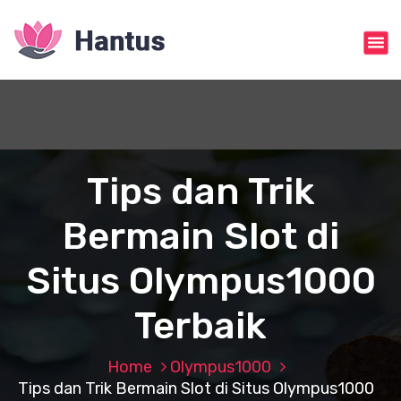
S
k
i
p
t
o
c
o
n
Tips dan Trik
t
e
Bermain Slot di
n
t
Situs Olympus1000
Terbaik
Home
Olympus1000
Tips dan Trik Bermain Slot di Situs Olympus1000