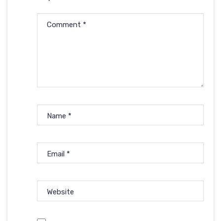
Comment
*
Name
*
Email
*
Website