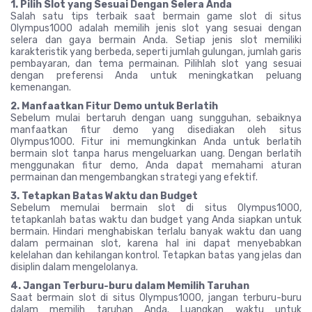
1. Pilih Slot yang Sesuai Dengan Selera Anda
Salah satu tips terbaik saat bermain game slot di situs
Olympus1000 adalah memilih jenis slot yang sesuai dengan
selera dan gaya bermain Anda. Setiap jenis slot memiliki
karakteristik yang berbeda, seperti jumlah gulungan, jumlah garis
pembayaran, dan tema permainan. Pilihlah slot yang sesuai
dengan preferensi Anda untuk meningkatkan peluang
kemenangan.
2. Manfaatkan Fitur Demo untuk Berlatih
Sebelum mulai bertaruh dengan uang sungguhan, sebaiknya
manfaatkan fitur demo yang disediakan oleh situs
Olympus1000. Fitur ini memungkinkan Anda untuk berlatih
bermain slot tanpa harus mengeluarkan uang. Dengan berlatih
menggunakan fitur demo, Anda dapat memahami aturan
permainan dan mengembangkan strategi yang efektif.
3. Tetapkan Batas Waktu dan Budget
Sebelum memulai bermain slot di situs Olympus1000,
tetapkanlah batas waktu dan budget yang Anda siapkan untuk
bermain. Hindari menghabiskan terlalu banyak waktu dan uang
dalam permainan slot, karena hal ini dapat menyebabkan
kelelahan dan kehilangan kontrol. Tetapkan batas yang jelas dan
disiplin dalam mengelolanya.
4. Jangan Terburu-buru dalam Memilih Taruhan
Saat bermain slot di situs Olympus1000, jangan terburu-buru
dalam memilih taruhan Anda. Luangkan waktu untuk