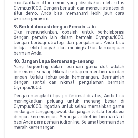
manfaatkan fitur demo yang disediakan oleh situs
Olympus1000. Dengan berlatih dan menguji strategi di
fitur demo, Anda bisa memahami lebih jauh cara
bermain game ini.
9. Berkolaborasi dengan Pemain Lain
Jika memungkinkan, cobalah untuk berkolaborasi
dengan pemain lain dalam bermain Olympus1000.
Dengan berbagi strategi dan pengalaman, Anda bisa
belajar lebih banyak dan meningkatkan kemampuan
bermain Anda.
10. Jangan Lupa Bersenang-senang
Yang terpenting dalam bermain game slot adalah
bersenang-senang. Nikmati setiap momen bermain dan
jangan terlalu fokus pada kemenangan. Bermainlah
dengan santai dan nikmati pengalaman bermain
Olympus1000.
Dengan mengikuti tips profesional di atas, Anda bisa
meningkatkan peluang untuk menang besar di
Olympus1000. Ingatlah untuk selalu memainkan game
ini dengan tanggung jawab dan jangan terlalu terobsesi
dengan kemenangan. Semoga artikel ini bermanfaat
bagi Anda para pemain judi online. Selamat bermain dan
meraih kemenangan!