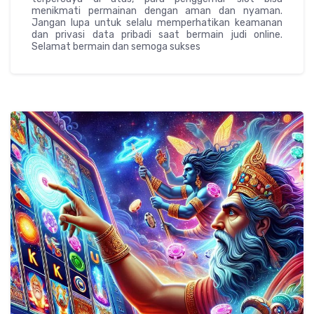
menikmati permainan dengan aman dan nyaman.
Jangan lupa untuk selalu memperhatikan keamanan
dan privasi data pribadi saat bermain judi online.
Selamat bermain dan semoga sukses