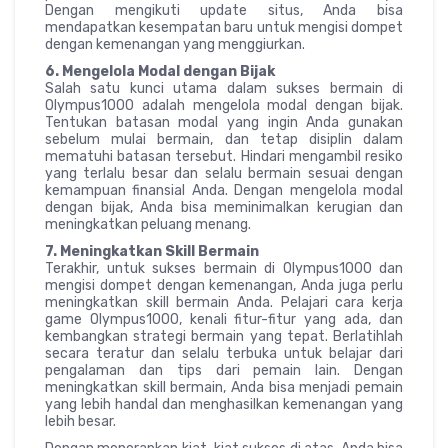
Dengan mengikuti update situs, Anda bisa
mendapatkan kesempatan baru untuk mengisi dompet
dengan kemenangan yang menggiurkan.
6. Mengelola Modal dengan Bijak
Salah satu kunci utama dalam sukses bermain di
Olympus1000 adalah mengelola modal dengan bijak.
Tentukan batasan modal yang ingin Anda gunakan
sebelum mulai bermain, dan tetap disiplin dalam
mematuhi batasan tersebut. Hindari mengambil resiko
yang terlalu besar dan selalu bermain sesuai dengan
kemampuan finansial Anda. Dengan mengelola modal
dengan bijak, Anda bisa meminimalkan kerugian dan
meningkatkan peluang menang.
7. Meningkatkan Skill Bermain
Terakhir, untuk sukses bermain di Olympus1000 dan
mengisi dompet dengan kemenangan, Anda juga perlu
meningkatkan skill bermain Anda. Pelajari cara kerja
game Olympus1000, kenali fitur-fitur yang ada, dan
kembangkan strategi bermain yang tepat. Berlatihlah
secara teratur dan selalu terbuka untuk belajar dari
pengalaman dan tips dari pemain lain. Dengan
meningkatkan skill bermain, Anda bisa menjadi pemain
yang lebih handal dan menghasilkan kemenangan yang
lebih besar.