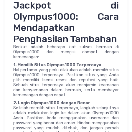
Jackpot di
Olympus1000: Cara
Mendapatkan
Penghasilan Tambahan
Berikut adalah beberapa kiat sukses bermain di
Olympus1000 dan mengisi dompet dengan
kemenangan:
1. Memilih Situs Olympus1000 Terpercaya
Hal pertama yang perlu dilakukan adalah memilih situs
Olympus1000 terpercaya. Pastikan situs yang Anda
pilih memiliki lisensi resmi dan reputasi yang baik.
Sebuah situs terpercaya akan menjamin keamanan
dan kenyamanan dalam bermain, serta membayar
kemenangan dengan cepat.
2. Login Olympus1000 dengan Benar
Setelah memilih situs terpercaya, langkah selanjutnya
adalah melakukan login ke dalam akun Olympus1000
Anda. Pastikan Anda menggunakan username dan
password yang benar dan aman. Hindari menggunakan
password yang mudah ditebak, dan jangan pernah