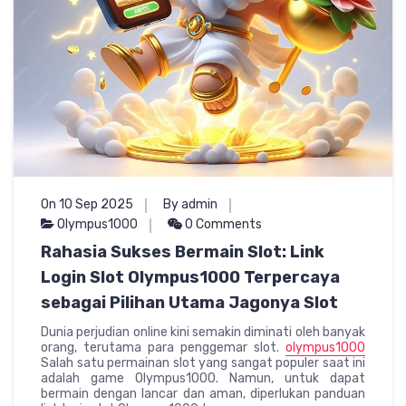
On 10 Sep 2025
By admin
Olympus1000
0 Comments
Rahasia Sukses Bermain Slot: Link
Login Slot Olympus1000 Terpercaya
sebagai Pilihan Utama Jagonya Slot
Dunia perjudian online kini semakin diminati oleh banyak
orang, terutama para penggemar slot.
olympus1000
Salah satu permainan slot yang sangat populer saat ini
adalah game Olympus1000. Namun, untuk dapat
bermain dengan lancar dan aman, diperlukan panduan