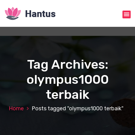
S
k
i
p
t
o
c
o
n
Tag Archives:
t
e
olympus1000
n
t
terbaik
Home
Posts tagged "olympus1000 terbaik"