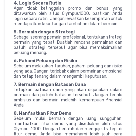
4. Login Secara Rutin
Agar tidak ketinggalan promo dan bonus yang
ditawarkan oleh situs Olympus1000, pastikan Anda
login secara rutin. Jangan lewatkan kesempatan untuk
mendapatkan keuntungan tambahan dalam bermain.
5. Bermain dengan Strategi
Sebagai seorang pemain profesional, tentukan strategi
bermain yang tepat. Buatlah rencana permainan dan
patuhi strategi tersebut agar bisa memaksimalkan
peluang menang.
6. Pahami Peluang dan Risiko
Sebelum melakukan taruhan, pahami peluang dan risiko
yang ada. Jangan terjebak dalam permainan emosional
dan tetap tenang dalam mengambil keputusan.
7. Bermain dengan Batasan Dana
Tetapkan batasan dana yang akan digunakan dalam
bermain dan patuhi batasan tersebut. Jangan terlalu
ambisius dan bermain melebihi kemampuan finansial
Anda.
8. Manfaatkan Fitur Demo
Sebelum mulai bermain dengan uang sungguhan,
manfaatkan fitur demo yang disediakan oleh situs
Olympus1000. Dengan berlatih dan menguji strategi di
fitur demo, Anda bisa memahami lebih jauh cara