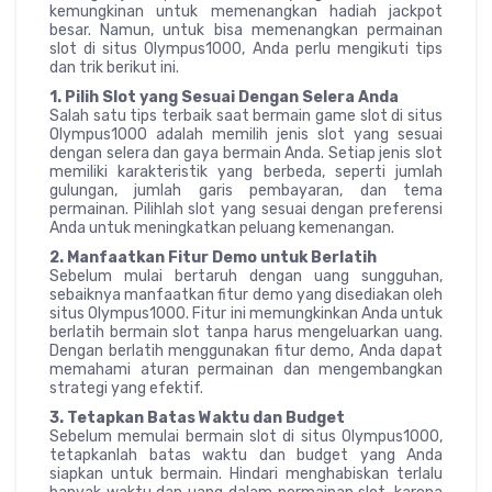
kemungkinan untuk memenangkan hadiah jackpot
besar. Namun, untuk bisa memenangkan permainan
slot di situs Olympus1000, Anda perlu mengikuti tips
dan trik berikut ini.
1. Pilih Slot yang Sesuai Dengan Selera Anda
Salah satu tips terbaik saat bermain game slot di situs
Olympus1000 adalah memilih jenis slot yang sesuai
dengan selera dan gaya bermain Anda. Setiap jenis slot
memiliki karakteristik yang berbeda, seperti jumlah
gulungan, jumlah garis pembayaran, dan tema
permainan. Pilihlah slot yang sesuai dengan preferensi
Anda untuk meningkatkan peluang kemenangan.
2. Manfaatkan Fitur Demo untuk Berlatih
Sebelum mulai bertaruh dengan uang sungguhan,
sebaiknya manfaatkan fitur demo yang disediakan oleh
situs Olympus1000. Fitur ini memungkinkan Anda untuk
berlatih bermain slot tanpa harus mengeluarkan uang.
Dengan berlatih menggunakan fitur demo, Anda dapat
memahami aturan permainan dan mengembangkan
strategi yang efektif.
3. Tetapkan Batas Waktu dan Budget
Sebelum memulai bermain slot di situs Olympus1000,
tetapkanlah batas waktu dan budget yang Anda
siapkan untuk bermain. Hindari menghabiskan terlalu