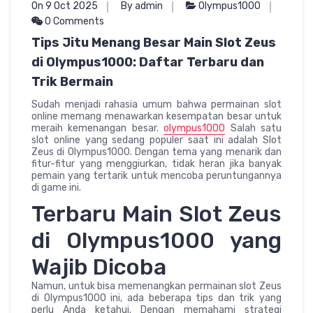
On 9 Oct 2025
By admin
Olympus1000
0 Comments
Tips Jitu Menang Besar Main Slot Zeus
di Olympus1000: Daftar Terbaru dan
Trik Bermain
Sudah menjadi rahasia umum bahwa permainan slot
online memang menawarkan kesempatan besar untuk
meraih kemenangan besar.
olympus1000
Salah satu
slot online yang sedang populer saat ini adalah Slot
Zeus di Olympus1000. Dengan tema yang menarik dan
fitur-fitur yang menggiurkan, tidak heran jika banyak
pemain yang tertarik untuk mencoba peruntungannya
di game ini.
Terbaru Main Slot Zeus
di Olympus1000 yang
Wajib Dicoba
Namun, untuk bisa memenangkan permainan slot Zeus
di Olympus1000 ini, ada beberapa tips dan trik yang
perlu Anda ketahui. Dengan memahami strategi