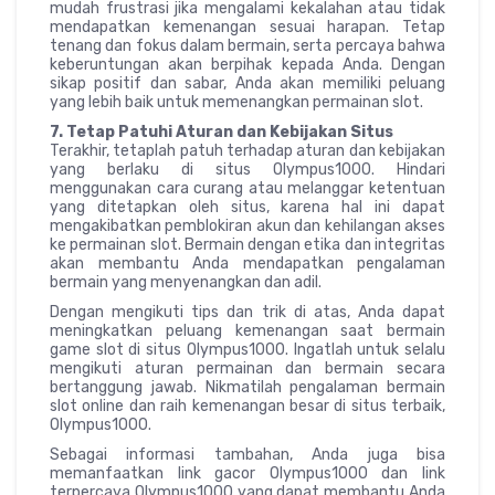
mudah frustrasi jika mengalami kekalahan atau tidak
mendapatkan kemenangan sesuai harapan. Tetap
tenang dan fokus dalam bermain, serta percaya bahwa
keberuntungan akan berpihak kepada Anda. Dengan
sikap positif dan sabar, Anda akan memiliki peluang
yang lebih baik untuk memenangkan permainan slot.
7. Tetap Patuhi Aturan dan Kebijakan Situs
Terakhir, tetaplah patuh terhadap aturan dan kebijakan
yang berlaku di situs Olympus1000. Hindari
menggunakan cara curang atau melanggar ketentuan
yang ditetapkan oleh situs, karena hal ini dapat
mengakibatkan pemblokiran akun dan kehilangan akses
ke permainan slot. Bermain dengan etika dan integritas
akan membantu Anda mendapatkan pengalaman
bermain yang menyenangkan dan adil.
Dengan mengikuti tips dan trik di atas, Anda dapat
meningkatkan peluang kemenangan saat bermain
game slot di situs Olympus1000. Ingatlah untuk selalu
mengikuti aturan permainan dan bermain secara
bertanggung jawab. Nikmatilah pengalaman bermain
slot online dan raih kemenangan besar di situs terbaik,
Olympus1000.
Sebagai informasi tambahan, Anda juga bisa
memanfaatkan link gacor Olympus1000 dan link
terpercaya Olympus1000 yang dapat membantu Anda