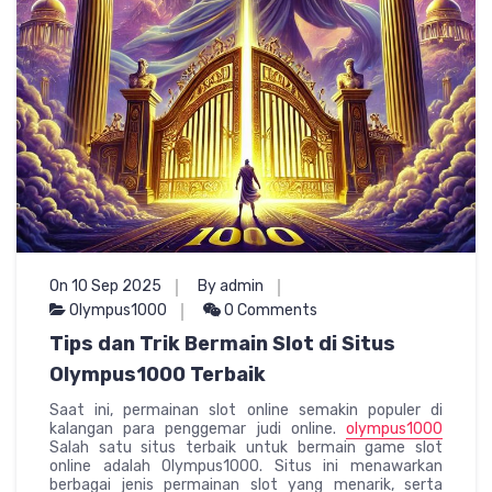
On 10 Sep 2025
By admin
Olympus1000
0 Comments
Tips dan Trik Bermain Slot di Situs
Olympus1000 Terbaik
Saat ini, permainan slot online semakin populer di
kalangan para penggemar judi online.
olympus1000
Salah satu situs terbaik untuk bermain game slot
online adalah Olympus1000. Situs ini menawarkan
berbagai jenis permainan slot yang menarik, serta