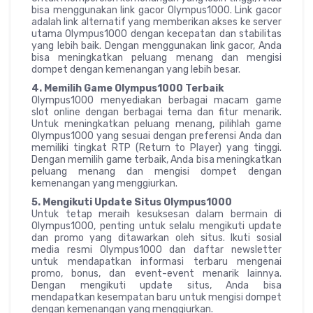
bisa menggunakan link gacor Olympus1000. Link gacor
adalah link alternatif yang memberikan akses ke server
utama Olympus1000 dengan kecepatan dan stabilitas
yang lebih baik. Dengan menggunakan link gacor, Anda
bisa meningkatkan peluang menang dan mengisi
dompet dengan kemenangan yang lebih besar.
4. Memilih Game Olympus1000 Terbaik
Olympus1000 menyediakan berbagai macam game
slot online dengan berbagai tema dan fitur menarik.
Untuk meningkatkan peluang menang, pilihlah game
Olympus1000 yang sesuai dengan preferensi Anda dan
memiliki tingkat RTP (Return to Player) yang tinggi.
Dengan memilih game terbaik, Anda bisa meningkatkan
peluang menang dan mengisi dompet dengan
kemenangan yang menggiurkan.
5. Mengikuti Update Situs Olympus1000
Untuk tetap meraih kesuksesan dalam bermain di
Olympus1000, penting untuk selalu mengikuti update
dan promo yang ditawarkan oleh situs. Ikuti sosial
media resmi Olympus1000 dan daftar newsletter
untuk mendapatkan informasi terbaru mengenai
promo, bonus, dan event-event menarik lainnya.
Dengan mengikuti update situs, Anda bisa
mendapatkan kesempatan baru untuk mengisi dompet
dengan kemenangan yang menggiurkan.