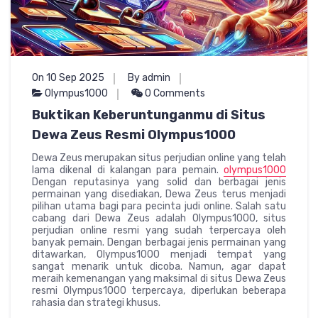
On 10 Sep 2025
By admin
Olympus1000
0 Comments
Buktikan Keberuntunganmu di Situs
Dewa Zeus Resmi Olympus1000
Dewa Zeus merupakan situs perjudian online yang telah
lama dikenal di kalangan para pemain.
olympus1000
Dengan reputasinya yang solid dan berbagai jenis
permainan yang disediakan, Dewa Zeus terus menjadi
pilihan utama bagi para pecinta judi online. Salah satu
cabang dari Dewa Zeus adalah Olympus1000, situs
perjudian online resmi yang sudah terpercaya oleh
banyak pemain. Dengan berbagai jenis permainan yang
ditawarkan, Olympus1000 menjadi tempat yang
sangat menarik untuk dicoba. Namun, agar dapat
meraih kemenangan yang maksimal di situs Dewa Zeus
resmi Olympus1000 terpercaya, diperlukan beberapa
rahasia dan strategi khusus.