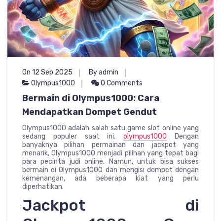
On 12 Sep 2025
By admin
Olympus1000
0 Comments
Bermain di Olympus1000: Cara
Mendapatkan Dompet Gendut
Olympus1000 adalah salah satu game slot online yang
sedang populer saat ini.
olympus1000
Dengan
banyaknya pilihan permainan dan jackpot yang
menarik, Olympus1000 menjadi pilihan yang tepat bagi
para pecinta judi online. Namun, untuk bisa sukses
bermain di Olympus1000 dan mengisi dompet dengan
kemenangan, ada beberapa kiat yang perlu
diperhatikan.
Jackpot di