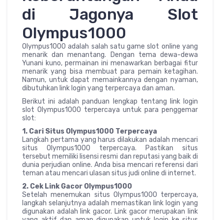
di Jagonya Slot
Olympus1000
Olympus1000 adalah salah satu game slot online yang
menarik dan menantang. Dengan tema dewa-dewa
Yunani kuno, permainan ini menawarkan berbagai fitur
menarik yang bisa membuat para pemain ketagihan.
Namun, untuk dapat memainkannya dengan nyaman,
dibutuhkan link login yang terpercaya dan aman.
Berikut ini adalah panduan lengkap tentang link login
slot Olympus1000 terpercaya untuk para penggemar
slot:
1. Cari Situs Olympus1000 Terpercaya
Langkah pertama yang harus dilakukan adalah mencari
situs Olympus1000 terpercaya. Pastikan situs
tersebut memiliki lisensi resmi dan reputasi yang baik di
dunia perjudian online. Anda bisa mencari referensi dari
teman atau mencari ulasan situs judi online di internet.
2. Cek Link Gacor Olympus1000
Setelah menemukan situs Olympus1000 terpercaya,
langkah selanjutnya adalah memastikan link login yang
digunakan adalah link gacor. Link gacor merupakan link
yang aktif dan aman digunakan untuk login ke situs