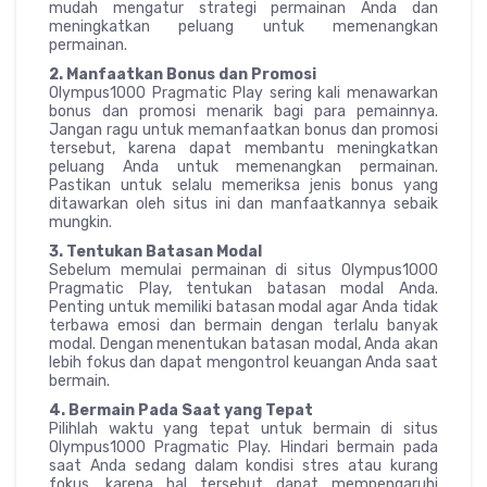
mudah mengatur strategi permainan Anda dan
meningkatkan peluang untuk memenangkan
permainan.
2. Manfaatkan Bonus dan Promosi
Olympus1000 Pragmatic Play sering kali menawarkan
bonus dan promosi menarik bagi para pemainnya.
Jangan ragu untuk memanfaatkan bonus dan promosi
tersebut, karena dapat membantu meningkatkan
peluang Anda untuk memenangkan permainan.
Pastikan untuk selalu memeriksa jenis bonus yang
ditawarkan oleh situs ini dan manfaatkannya sebaik
mungkin.
3. Tentukan Batasan Modal
Sebelum memulai permainan di situs Olympus1000
Pragmatic Play, tentukan batasan modal Anda.
Penting untuk memiliki batasan modal agar Anda tidak
terbawa emosi dan bermain dengan terlalu banyak
modal. Dengan menentukan batasan modal, Anda akan
lebih fokus dan dapat mengontrol keuangan Anda saat
bermain.
4. Bermain Pada Saat yang Tepat
Pilihlah waktu yang tepat untuk bermain di situs
Olympus1000 Pragmatic Play. Hindari bermain pada
saat Anda sedang dalam kondisi stres atau kurang
fokus, karena hal tersebut dapat mempengaruhi