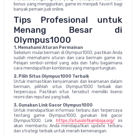
bonus yang menggiurkan, game ini menjadi favorit bagi
banyak pemain judi online.
Tips Profesional untuk
Menang Besar di
Olympus1000
1. Memahami Aturan Permainan
Sebelum mulai bermain di Olympus1000, pastikan Anda
sudah memahami aturan dan cara bermain game ini.
Pelajari simbol-simbol yang ada dan tahu bagaimana
cara mendapatkan kombinasi yang menguntungkan.
2. Pilih Situs Olympus1000 Terbaik
Untuk memastikan kenyamanan dan keamanan dalam
bermain, pilihlah situs Olympus1000 terbaik dan
terpercaya. Pastikan situs tersebut memiliki lisensi
resmi dan reputasi yang baik.
3. Gunakan Link Gacor Olympus1000
Untuk mendapatkan informasi terbaru dan terpercaya
tentang game Olympus1000, gunakan link gacor
Olympus1000. Link
https://situsslotkamboja.org/
ini
akan membantu Anda mendapatkan update terbaru
dan strategi terbaik untuk meraih kemenangan.