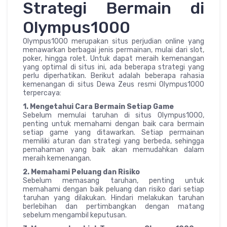
Strategi Bermain di
Olympus1000
Olympus1000 merupakan situs perjudian online yang
menawarkan berbagai jenis permainan, mulai dari slot,
poker, hingga rolet. Untuk dapat meraih kemenangan
yang optimal di situs ini, ada beberapa strategi yang
perlu diperhatikan. Berikut adalah beberapa rahasia
kemenangan di situs Dewa Zeus resmi Olympus1000
terpercaya:
1. Mengetahui Cara Bermain Setiap Game
Sebelum memulai taruhan di situs Olympus1000,
penting untuk memahami dengan baik cara bermain
setiap game yang ditawarkan. Setiap permainan
memiliki aturan dan strategi yang berbeda, sehingga
pemahaman yang baik akan memudahkan dalam
meraih kemenangan.
2. Memahami Peluang dan Risiko
Sebelum memasang taruhan, penting untuk
memahami dengan baik peluang dan risiko dari setiap
taruhan yang dilakukan. Hindari melakukan taruhan
berlebihan dan pertimbangkan dengan matang
sebelum mengambil keputusan.