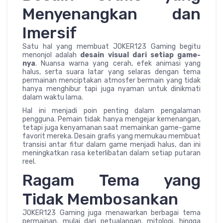
Menyenangkan dan
Imersif
Satu hal yang membuat JOKER123 Gaming begitu
menonjol adalah
desain visual dari setiap game-
nya
. Nuansa warna yang cerah, efek animasi yang
halus, serta suara latar yang selaras dengan tema
permainan menciptakan atmosfer bermain yang tidak
hanya menghibur tapi juga nyaman untuk dinikmati
dalam waktu lama.
Hal ini menjadi poin penting dalam pengalaman
pengguna. Pemain tidak hanya mengejar kemenangan,
tetapi juga kenyamanan saat memainkan game-game
favorit mereka. Desain grafis yang memukau membuat
transisi antar fitur dalam game menjadi halus, dan ini
meningkatkan rasa keterlibatan dalam setiap putaran
reel.
Ragam Tema yang
Tidak Membosankan
JOKER123 Gaming juga menawarkan berbagai tema
permainan, mulai dari petualangan, mitologi, hingga