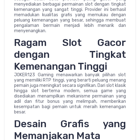
menyediakan berbagai permainan slot dengan tingkat
kemenangan yang sangat tinggi. Provider ini berhasil
memadukan kualitas grafis yang memukau dengan
peluang kemenangan yang besar, sehingga membuat
pengalaman bermain menjadi lebih menarik dan
menyenangkan.
Ragam Slot Gacor
dengan Tingkat
Kemenangan Tinggi
JOKER123 Gaming menawarkan banyak pilihan slot
yang memiliki RTP tinggi, yang berarti peluang menang
pemain juga meningkat secara signifikan. Dari slot klasik
hingga slot bertema modern, semua game yang
disediakan menampilkan mekanisme permainan yang
adil dan fitur bonus yang melimpah, memberikan
kesempatan bagi pemain untuk meraih kemenangan
besar.
Desain Grafis yang
Memanjakan Mata