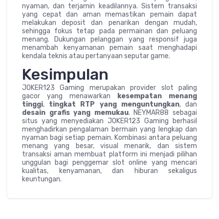
nyaman, dan terjamin keadilannya. Sistem transaksi
yang cepat dan aman memastikan pemain dapat
melakukan deposit dan penarikan dengan mudah,
sehingga fokus tetap pada permainan dan peluang
menang. Dukungan pelanggan yang responsif juga
menambah kenyamanan pemain saat menghadapi
kendala teknis atau pertanyaan seputar game.
Kesimpulan
JOKER123 Gaming merupakan provider slot paling
gacor yang menawarkan
kesempatan menang
tinggi
,
tingkat RTP yang menguntungkan
, dan
desain grafis yang memukau
. NEYMAR88 sebagai
situs yang menyediakan JOKER123 Gaming berhasil
menghadirkan pengalaman bermain yang lengkap dan
nyaman bagi setiap pemain. Kombinasi antara peluang
menang yang besar, visual menarik, dan sistem
transaksi aman membuat platform ini menjadi pilihan
unggulan bagi penggemar slot online yang mencari
kualitas, kenyamanan, dan hiburan sekaligus
keuntungan.