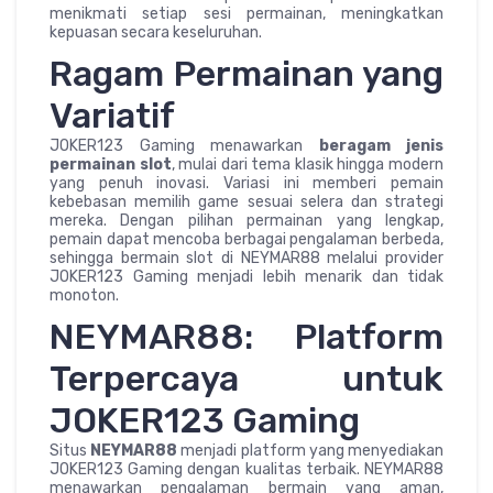
menikmati setiap sesi permainan, meningkatkan
kepuasan secara keseluruhan.
Ragam Permainan yang
Variatif
JOKER123 Gaming menawarkan
beragam jenis
permainan slot
, mulai dari tema klasik hingga modern
yang penuh inovasi. Variasi ini memberi pemain
kebebasan memilih game sesuai selera dan strategi
mereka. Dengan pilihan permainan yang lengkap,
pemain dapat mencoba berbagai pengalaman berbeda,
sehingga bermain slot di NEYMAR88 melalui provider
JOKER123 Gaming menjadi lebih menarik dan tidak
monoton.
NEYMAR88: Platform
Terpercaya untuk
JOKER123 Gaming
Situs
NEYMAR88
menjadi platform yang menyediakan
JOKER123 Gaming dengan kualitas terbaik. NEYMAR88
menawarkan pengalaman bermain yang aman,