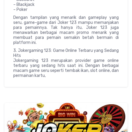
– Blackjack
– Poker
Dengan tampilan yang menarik dan gameplay yang
seru, game-game dari Joker 123 mampu memanjakan
para pemainnya. Tak hanya itu, Joker 123 juga
menawarkan berbagai macam promo menarik yang
membuat para pemain semakin betah bermain di
platform ini.
3. Jokergaming 123: Game Online Terbaru yang Sedang
Hits
Jokergaming 123 merupakan provider game online
terbaru yang sedang hits saat ini. Dengan berbagai
macam game seru seperti tembak ikan, slot online, dan
permainan kartu,