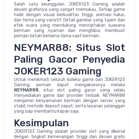
Salah satu keunggulan JOKER123 Gaming adalah
desain grafisnya yang sangat memukau. Setiap game
hadir dengan visual berkualitas tinggi, animasi halus,
dan tema yang variatif. Detail gambar yang tajam dan
efek suara yang mendukung menciptakan suasana
bermain yang nyaman dan menghibur, membuat
pemain betah berlama-lama saat bermain.
NEYMAR88: Situs Slot
Paling Gacor Penyedia
JOKER123 Gaming
Untuk menikmati seluruh koleksi game dari JOKER123
Gaming, pemain dapat mengaksesnya melalui
NEYMAR88
, situs slot paling gacor yang selalu
menyediakan game dari provider terbaik. NEYMAR88
menjamin kenyamanan bermain dengan server yang
stabil, metode deposit cepat, serta layanan pelanggan
yang siap membantu kapan saja.
Kesimpulan
JOKER123 Gaming adalah provider slot yang dikenal
dengan tingkat kemenangan tinggi dan desain grafis