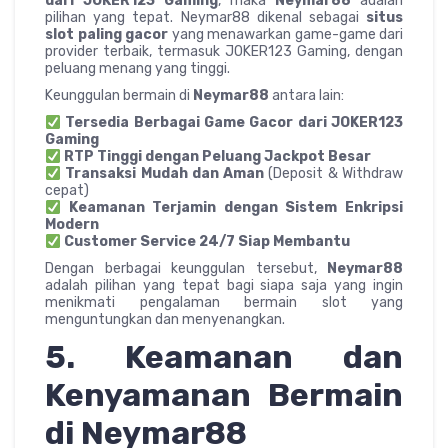
dari JOKER123 Gaming
, maka
Neymar88
adalah
pilihan yang tepat. Neymar88 dikenal sebagai
situs
slot paling gacor
yang menawarkan game-game dari
provider terbaik, termasuk JOKER123 Gaming, dengan
peluang menang yang tinggi.
Keunggulan bermain di
Neymar88
antara lain:
Tersedia Berbagai Game Gacor dari JOKER123
Gaming
RTP Tinggi dengan Peluang Jackpot Besar
Transaksi Mudah dan Aman
(Deposit & Withdraw
cepat)
Keamanan Terjamin dengan Sistem Enkripsi
Modern
Customer Service 24/7 Siap Membantu
Dengan berbagai keunggulan tersebut,
Neymar88
adalah pilihan yang tepat bagi siapa saja yang ingin
menikmati pengalaman bermain slot yang
menguntungkan dan menyenangkan.
5. Keamanan dan
Kenyamanan Bermain
di Neymar88