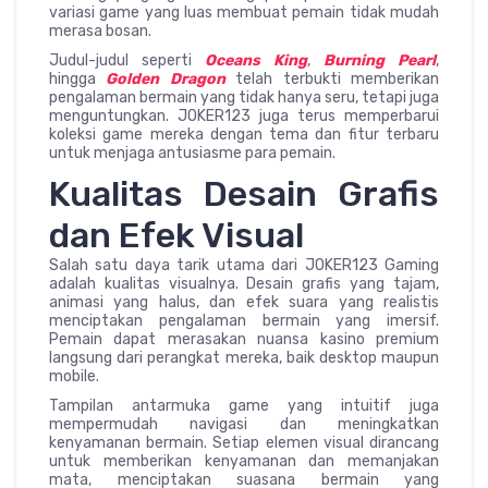
variasi game yang luas membuat pemain tidak mudah
merasa bosan.
Judul-judul seperti
Oceans King
,
Burning Pearl
,
hingga
Golden Dragon
telah terbukti memberikan
pengalaman bermain yang tidak hanya seru, tetapi juga
menguntungkan. JOKER123 juga terus memperbarui
koleksi game mereka dengan tema dan fitur terbaru
untuk menjaga antusiasme para pemain.
Kualitas Desain Grafis
dan Efek Visual
Salah satu daya tarik utama dari JOKER123 Gaming
adalah kualitas visualnya. Desain grafis yang tajam,
animasi yang halus, dan efek suara yang realistis
menciptakan pengalaman bermain yang imersif.
Pemain dapat merasakan nuansa kasino premium
langsung dari perangkat mereka, baik desktop maupun
mobile.
Tampilan antarmuka game yang intuitif juga
mempermudah navigasi dan meningkatkan
kenyamanan bermain. Setiap elemen visual dirancang
untuk memberikan kenyamanan dan memanjakan
mata, menciptakan suasana bermain yang