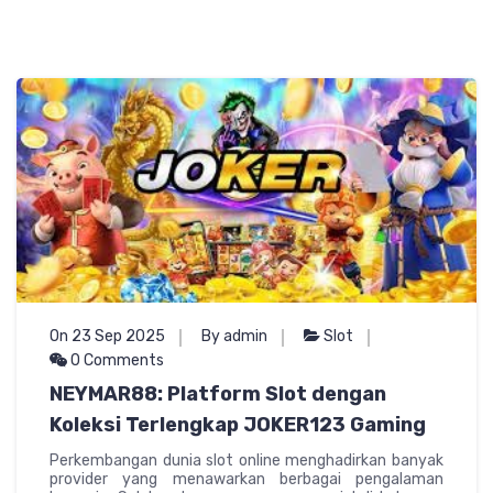
On 23 Sep 2025
By admin
Slot
0 Comments
NEYMAR88: Platform Slot dengan
Koleksi Terlengkap JOKER123 Gaming
Perkembangan dunia slot online menghadirkan banyak
provider yang menawarkan berbagai pengalaman