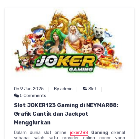
On 9 Jun 2025
By admin
Slot
0 Comments
Slot JOKER123 Gaming di NEYMAR88:
Grafik Cantik dan Jackpot
Menggiurkan
Dalam dunia slot online,
joker388
Gaming
dikenal
sebagai salah satu provider paling gacor yang