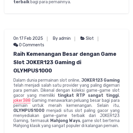
terbaik
bagi para pemainnya.
On 17 Feb 2025
By admin
Slot
0 Comments
Raih Kemenangan Besar dengan Game
Slot JOKER123 Gaming di
OLYMPUS1000
Dalam dunia permainan slot online,
JOKER123 Gaming
telah menjadi salah satu provider yang paling digemari
para pemain. Dikenal dengan koleksi game-game slot
gacor yang memiliki
tingkat RTP sangat tinggi
,
joker388
Gaming menawarkan peluang besar bagi para
pemain untuk meraih kemenangan. Selain itu,
OLYMPUS1000
menjadi situs slot paling gacor yang
menyediakan game-game terbaik dari JOKER123
Gaming, termasuk
Mahjong Ways
, game slot bertema
Mahjong klasik yang sangat populer di kalangan pemain.