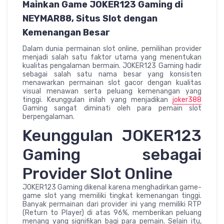
Mainkan Game JOKER123 Gaming di
NEYMAR88, Situs Slot dengan
Kemenangan Besar
Dalam dunia permainan slot online, pemilihan provider
menjadi salah satu faktor utama yang menentukan
kualitas pengalaman bermain. JOKER123 Gaming hadir
sebagai salah satu nama besar yang konsisten
menawarkan permainan slot gacor dengan kualitas
visual menawan serta peluang kemenangan yang
tinggi. Keunggulan inilah yang menjadikan
joker388
Gaming sangat diminati oleh para pemain slot
berpengalaman.
Keunggulan JOKER123
Gaming sebagai
Provider Slot Online
JOKER123 Gaming dikenal karena menghadirkan game-
game slot yang memiliki tingkat kemenangan tinggi.
Banyak permainan dari provider ini yang memiliki RTP
(Return to Player) di atas 96%, memberikan peluang
menang yang signifikan bagi para pemain. Selain itu,