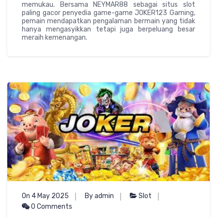
memukau. Bersama NEYMAR88 sebagai situs slot
paling gacor penyedia game-game JOKER123 Gaming,
pemain mendapatkan pengalaman bermain yang tidak
hanya mengasyikkan tetapi juga berpeluang besar
meraih kemenangan.
On 4 May 2025
By admin
Slot
0 Comments