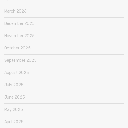
March 2026
December 2025
November 2025
October 2025
September 2025
August 2025
July 2025
June 2025
May 2025
April 2025