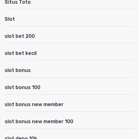
Situs Toto
Slot
slot bet 200
slot bet kecil
slot bonus
slot bonus 100
slot bonus new member
slot bonus new member 100
slot depo 10k