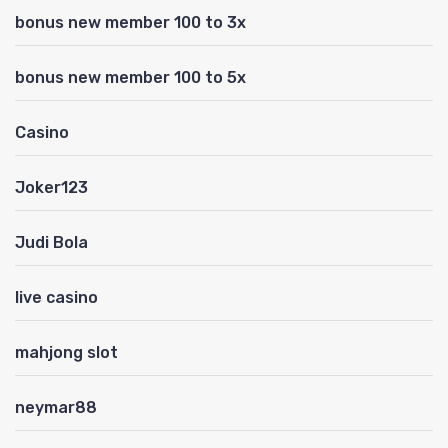
bonus new member 100 to 3x
bonus new member 100 to 5x
Casino
Joker123
Judi Bola
live casino
mahjong slot
neymar88