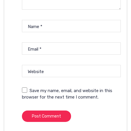
Name
*
Email
*
Website
Save my name, email, and website in this
browser for the next time I comment.