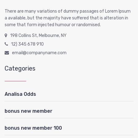
There are many variations of dummy passages of Lorem Ipsum
a available, but the majority have suffered that is alteration in
some that form injected humour or randomised.
198 Collins St, Melbourne, NY
12) 345 678 910
email@companyname.com
Categories
Analisa Odds
bonus new member
bonus new member 100