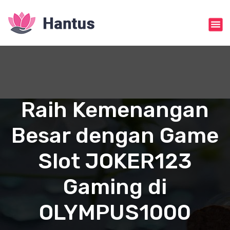
S
k
i
p
t
o
c
o
n
Raih Kemenangan
t
e
Besar dengan Game
n
t
Slot JOKER123
Gaming di
OLYMPUS1000