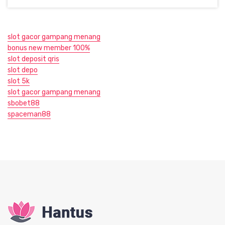
slot gacor gampang menang
bonus new member 100%
slot deposit qris
slot depo
slot 5k
slot gacor gampang menang
sbobet88
spaceman88