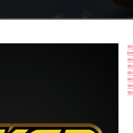
sl
bo
slo
sl
slo
sl
sb
sp