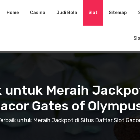
Home
Casino
Judi Bola
Slot
Sitemap
Sl
k untuk Meraih Jackpot
Gacor Gates of Olympu
Terbaik untuk Meraih Jackpot di Situs Daftar Slot Gac