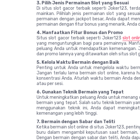
3. Pilih Jenis Permainan Slot yang Sesuai
Di situs slot gacor terbaik seperti Joker123, te
mainkan. Pilihlah jenis permainan slot yang sesu
permainan dengan jackpot besar, Anda dapat menc
permainan dengan fitur bonus yang menarik, Anda
4. Manfaatkan Fitur Bonus dan Promo
Situs slot gacor terbaik seperti Joker123
slot onli
yang menguntungkan bagi para pemainnya. Manfa
peluang Anda untuk mendapatkan kemenangan. J
dan promo lainnya yang ditawarkan oleh situs slot 
5. Kelola Waktu Bermain dengan Baik
Penting untuk Anda untuk mengelola waktu bermai
Jangan terlalu lama bermain slot online, karena
konsentrasi Anda. Aturlah waktu bermain Anda de
atau per sesi.
6. Gunakan Teknik Bermain yang Tepat
Untuk meningkatkan peluang Anda untuk menang di 
bermain yang tepat. Salah satu teknik bermain y
menggunakan teknik ini, Anda dapat meningka
kemenangan yang lebih tinggi.
7. Bermain dengan Sabar dan Teliti
Ketika bermain slot online di situs Joker123, penti
buru dalam mengambil keputusan saat bermain, 
Dengan bermain dengan sabar dan teliti, Anda da