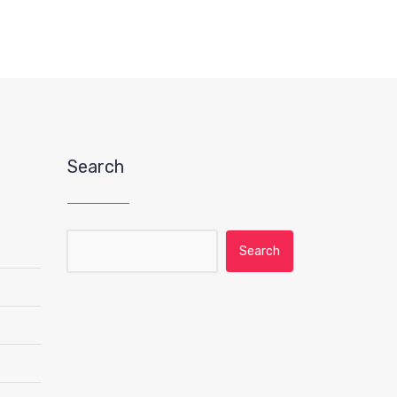
Search
Search for: