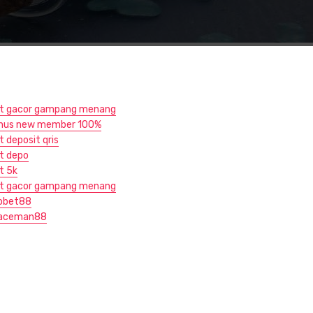
ot gacor gampang menang
nus new member 100%
t deposit qris
ot depo
t 5k
ot gacor gampang menang
obet88
aceman88