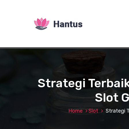
S
k
i
p
t
o
c
o
n
t
e
n
Strategi Terbai
t
Slot 
Home
Slot
Strategi 