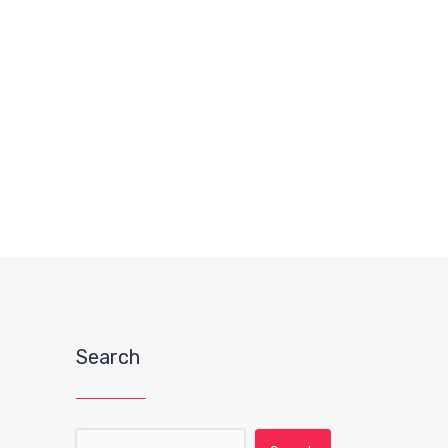
Search