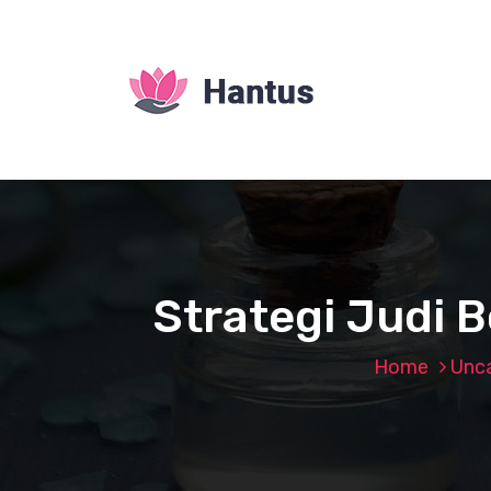
S
k
i
p
t
o
c
o
n
t
e
n
Strategi Judi 
t
Home
Unc