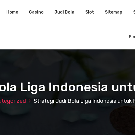
Home
Casino
Judi Bola
Slot
Sitemap
Sl
Bola Liga Indonesia un
ategorized
Strategi Judi Bola Liga Indonesia untuk