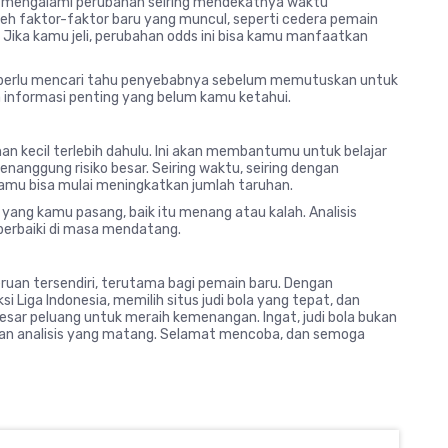
kali mengalami perubahan seiring mendekatnya waktu
leh faktor-faktor baru yang muncul, seperti cedera pemain
m. Jika kamu jeli, perubahan odds ini bisa kamu manfaatkan
amu perlu mencari tahu penyebabnya sebelum memutuskan untuk
a informasi penting yang belum kamu ketahui.
an kecil terlebih dahulu. Ini akan membantumu untuk belajar
nggung risiko besar. Seiring waktu, seiring dengan
u bisa mulai meningkatkan jumlah taruhan.
n yang kamu pasang, baik itu menang atau kalah. Analisis
perbaiki di masa mendatang.
uan tersendiri, terutama bagi pemain baru. Dengan
 Liga Indonesia, memilih situs judi bola yang tepat, dan
sar peluang untuk meraih kemenangan. Ingat, judi bola bukan
i dan analisis yang matang. Selamat mencoba, dan semoga