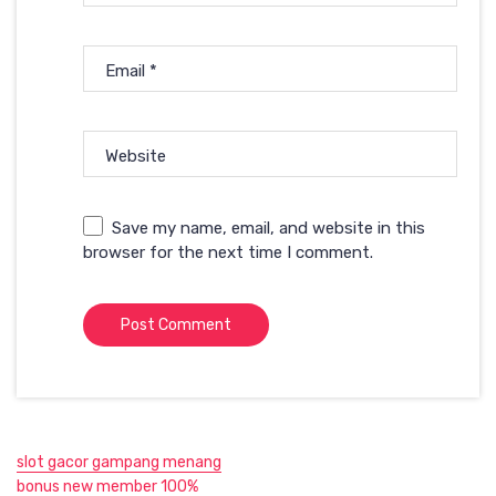
Email
*
Website
Save my name, email, and website in this
browser for the next time I comment.
slot gacor gampang menang
bonus new member 100%