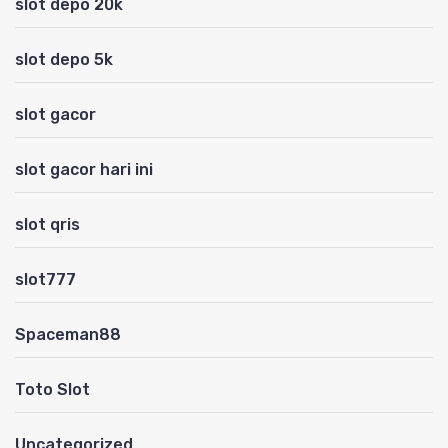
slot depo 20k
slot depo 5k
slot gacor
slot gacor hari ini
slot qris
slot777
Spaceman88
Toto Slot
Uncategorized