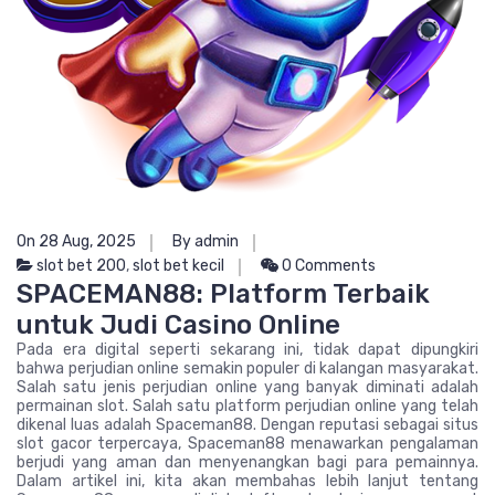
On 28 Aug, 2025
By admin
slot bet 200
,
slot bet kecil
0 Comments
SPACEMAN88: Platform Terbaik
untuk Judi Casino Online
Pada era digital seperti sekarang ini, tidak dapat dipungkiri
bahwa perjudian online semakin populer di kalangan masyarakat.
Salah satu jenis perjudian online yang banyak diminati adalah
permainan slot. Salah satu platform perjudian online yang telah
dikenal luas adalah Spaceman88. Dengan reputasi sebagai situs
slot gacor terpercaya, Spaceman88 menawarkan pengalaman
berjudi yang aman dan menyenangkan bagi para pemainnya.
Dalam artikel ini, kita akan membahas lebih lanjut tentang