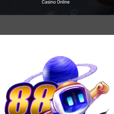
Casino Online