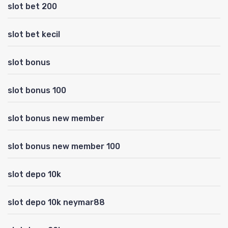
slot bet 200
slot bet kecil
slot bonus
slot bonus 100
slot bonus new member
slot bonus new member 100
slot depo 10k
slot depo 10k neymar88