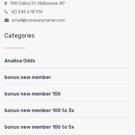
198 Collins St, Melbourne, NY
12) 345 678 910
email@companyname.com
Categories
Analisa Odds
bonus new member
bonus new member 100
bonus new member 100 to 3x
bonus new member 100 to 5x