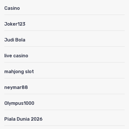
Casino
Joker123
Judi Bola
live casino
mahjong slot
neymar88
Olympus1000
Piala Dunia 2026