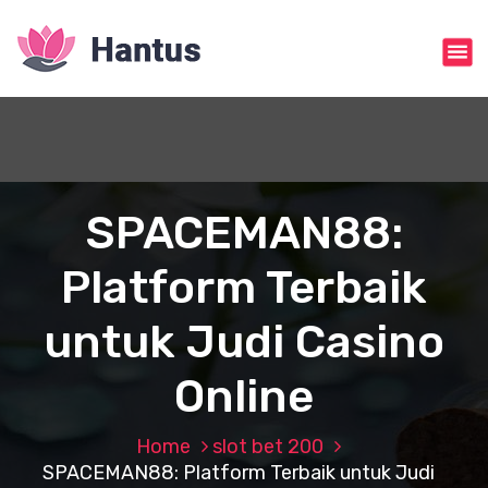
S
k
i
p
t
o
c
o
n
SPACEMAN88:
t
e
Platform Terbaik
n
t
untuk Judi Casino
Online
Home
slot bet 200
SPACEMAN88: Platform Terbaik untuk Judi