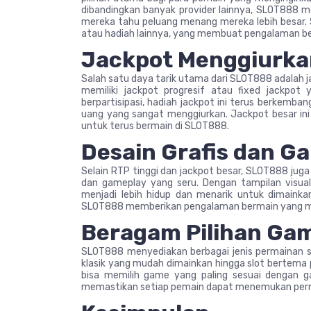
dibandingkan banyak provider lainnya, SLOT888 m
mereka tahu peluang menang mereka lebih besar. 
atau hadiah lainnya, yang membuat pengalaman b
Jackpot Menggiurka
Salah satu daya tarik utama dari SLOT888 adalah 
memiliki jackpot progresif atau fixed jackpo
berpartisipasi, hadiah jackpot ini terus berke
uang yang sangat menggiurkan. Jackpot besar in
untuk terus bermain di SLOT888.
Desain Grafis dan G
Selain RTP tinggi dan jackpot besar, SLOT888 ju
dan gameplay yang seru. Dengan tampilan visua
menjadi lebih hidup dan menarik untuk dimain
SLOT888 memberikan pengalaman bermain yang m
Beragam Pilihan Gam
SLOT888 menyediakan berbagai jenis permainan sl
klasik yang mudah dimainkan hingga slot bertema 
bisa memilih game yang paling sesuai dengan g
memastikan setiap pemain dapat menemukan perm