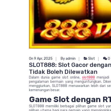
On 9 Apr, 2025
By admin
Slot
0
SLOT888: Slot Gacor dengan
Tidak Boleh Dilewatkan
Dalam dunia game slot online,
slot888
menjadi s
pengalaman bermain yang menguntungkan. Dikena
menggiurkan, SLOT888 menawarkan lebih dari se
kemenangan besar.
Game Slot dengan RT
SLOT888 memiliki berbagai pilihan game slot ya
pilihan utama bagi para pemain yang menginginka