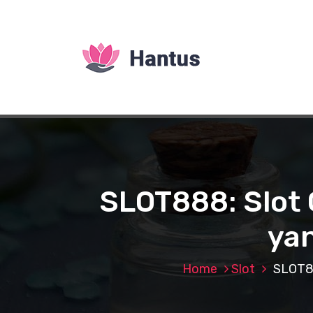
S
k
i
p
t
o
c
o
n
t
e
n
SLOT888: Slot
t
yan
Home
Slot
SLOT88