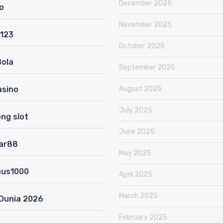
December 2025
o
November 2025
123
October 2025
Bola
September 2025
asino
August 2025
July 2025
ng slot
June 2025
ar88
May 2025
pus1000
April 2025
March 2025
 Dunia 2026
February 2025