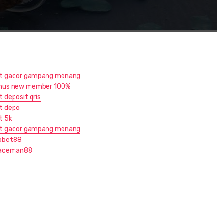
ot gacor gampang menang
nus new member 100%
t deposit qris
ot depo
t 5k
ot gacor gampang menang
obet88
aceman88