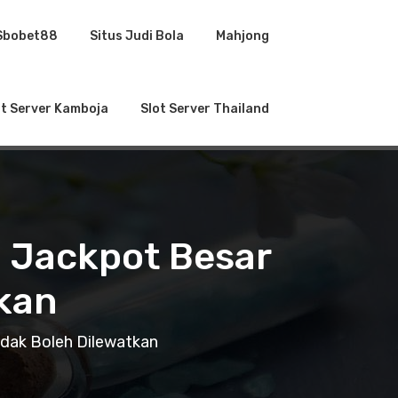
Sbobet88
Situs Judi Bola
Mahjong
ot Server Kamboja
Slot Server Thailand
 Jackpot Besar
tkan
dak Boleh Dilewatkan