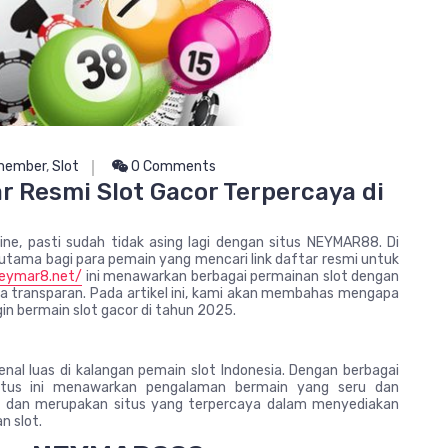
member
,
Slot
0 Comments
r Resmi Slot Gacor Terpercaya di
ne, pasti sudah tidak asing lagi dengan situs NEYMAR88. Di
utama bagi para pemain yang mencari link daftar resmi untuk
neymar8.net/
ini menawarkan berbagai permainan slot dengan
 transparan. Pada artikel ini, kami akan membahas mengapa
in bermain slot gacor di tahun 2025.
enal luas di kalangan pemain slot Indonesia. Dengan berbagai
 situs ini menawarkan pengalaman bermain yang seru dan
i dan merupakan situs yang terpercaya dalam menyediakan
n slot.