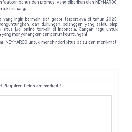
aatkan bonus dan promosi yang diberikan oleh NEYMAR88.
untuk menang.
 yang ingin bermain slot gacor terpercaya di tahun 2025.
nguntungkan, dan dukungan pelanggan yang selalu siap
itus judi online terbaik di Indonesia. Jangan ragu untuk
in yang menyenangkan dan penuh keuntungan!
smi
NEYMAR88 untuk menghindari situs palsu dan menikmati
d.
Required fields are marked
*