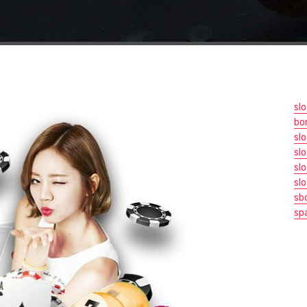
sl
bo
slo
sl
slo
sl
sb
sp