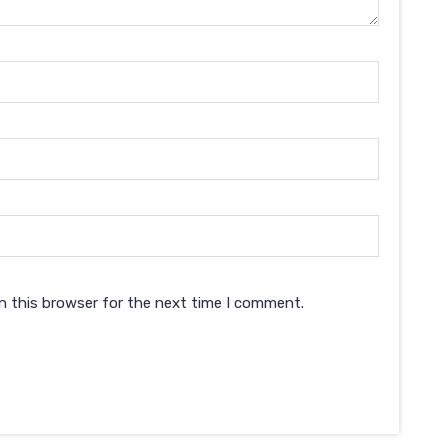
n this browser for the next time I comment.