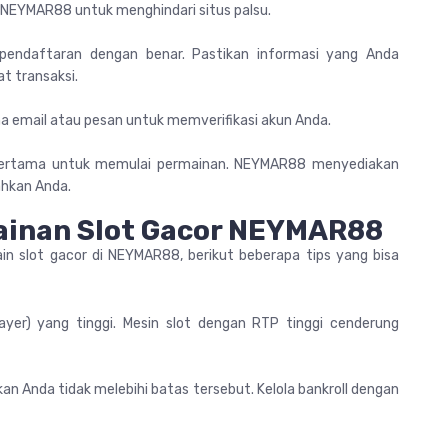
i NEYMAR88 untuk menghindari situs palsu.
r pendaftaran dengan benar. Pastikan informasi yang Anda
at transaksi.
a email atau pesan untuk memverifikasi akun Anda.
t pertama untuk memulai permainan. NEYMAR88 menyediakan
hkan Anda.
ainan Slot Gacor NEYMAR88
 slot gacor di NEYMAR88, berikut beberapa tips yang bisa
ayer) yang tinggi. Mesin slot dengan RTP tinggi cenderung
n Anda tidak melebihi batas tersebut. Kelola bankroll dengan