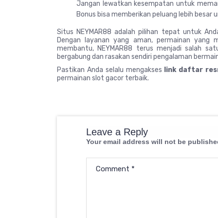
Jangan lewatkan kesempatan untuk memanf
Bonus bisa memberikan peluang lebih besar 
Situs NEYMAR88 adalah pilihan tepat untuk Anda
Dengan layanan yang aman, permainan yang me
membantu, NEYMAR88 terus menjadi salah satu s
bergabung dan rasakan sendiri pengalaman berma
Pastikan Anda selalu mengakses
link daftar re
permainan slot gacor terbaik.
Leave a Reply
Your email address will not be publishe
Comment
*