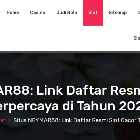
Home
Casino
Judi Bola
Slot
Sitemap
Sl
R88: Link Daftar Resm
erpercaya di Tahun 20
er
Situs NEYMAR88: Link Daftar Resmi Slot Gacor 