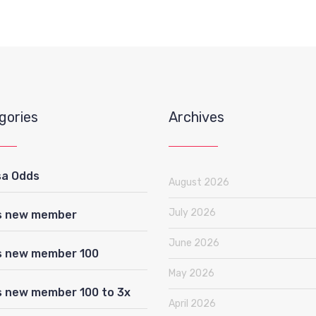
gories
Archives
sa Odds
August 2026
July 2026
s new member
June 2026
s new member 100
May 2026
 new member 100 to 3x
April 2026