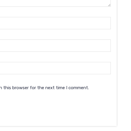
n this browser for the next time I comment.