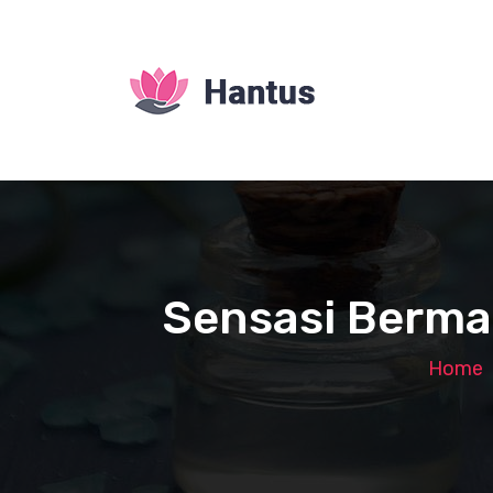
S
k
i
p
t
o
c
o
n
t
e
n
Sensasi Bermai
t
Home