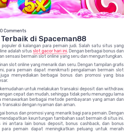
0 Comments
e Terbaik di Spaceman88
n populer di kalangan para pemain judi. Salah satu situs yang
line adalah situs
slot gacor hari ini
. Dengan berbagai bonus dan
n sensasi bermain slot online yang seru dan menguntungkan.
nan slot online yang menarik dan seru. Dengan tampilan grafis
i, para pemain dapat menikmati pengalaman bermain slot
ni juga menyediakan berbagai bonus dan promosi yang bisa
sar.
ah kemudahan untuk melakukan transaksi deposit dan withdraw.
dengan cepat dan mudah, sehingga tidak perlu menunggu lama
i juga menawarkan berbagai metode pembayaran yang aman dan
n transaksi dengan nyaman dan aman.
agai bonus dan promosi yang menarik bagi para pemain. Dengan
mendapatkan keuntungan tambahan saat bermain di situs ini.
 ini antara lain bonus deposit, bonus cashback, dan bonus
t, para pemain dapat meningkatkan peluang untuk meraih