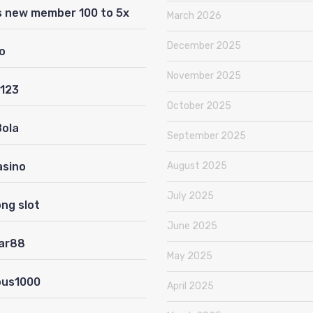
 new member 100 to 5x
March 2026
December 2025
o
November 2025
123
October 2025
Bola
September 2025
asino
August 2025
July 2025
ng slot
June 2025
ar88
May 2025
pus1000
April 2025