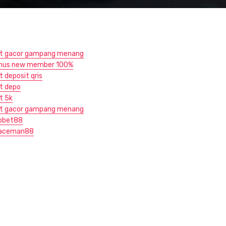
ot gacor gampang menang
nus new member 100%
t deposit qris
ot depo
t 5k
ot gacor gampang menang
obet88
aceman88