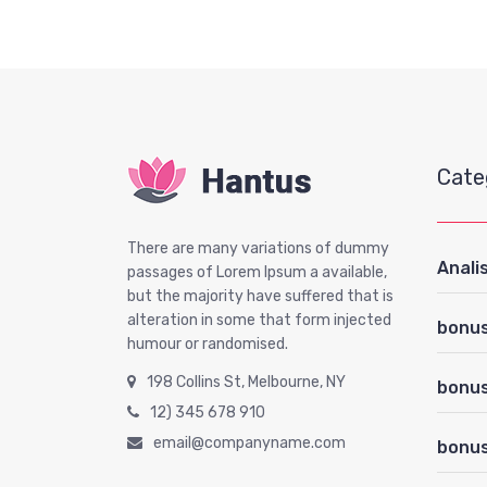
Cate
There are many variations of dummy
Anali
passages of Lorem Ipsum a available,
but the majority have suffered that is
alteration in some that form injected
bonu
humour or randomised.
198 Collins St, Melbourne, NY
bonu
12) 345 678 910
email@companyname.com
bonus