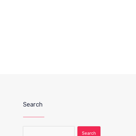
Search
Search for: