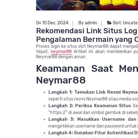
On 10 Dec, 2024
By admin
Slot
,
Uncate
Rekomendasi Link Situs Log
Pengalaman Bermain yang 
Proses login ke situs slot Neymar88 dapat menja
tepat.
neymar88
Artikel ini akan memberikan pa
Neymar88 dengan aman.
Keamanan Saat Meng
Neymar88
Langkah 1: Temukan Link Resmi Neym
seperti situs resmi Neymar88 atau media sosia
Langkah 2: Periksa Keamanan Situs
Seb
“https://” di awal dan simbol gembok di seb
Langkah 3: Masukkan Username dan
mengetikkan username dan password untuk m
Langkah 4: Gunakan Fitur Autentikasi D