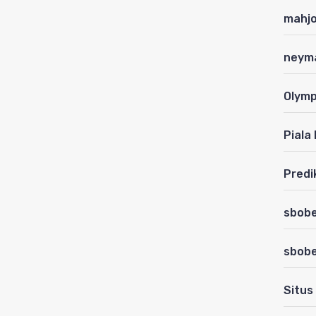
mahjo
neym
Olym
Piala
Predi
sbob
sbob
Situs