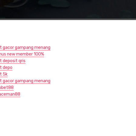
ot gacor gampang menang
nus new member 100%
t deposit qris
ot depo
t 5k
ot gacor gampang menang
obet88
aceman88