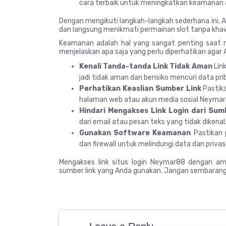
cara terbaik untuk meningkatkan keamanan 
Dengan mengikuti langkah-langkah sederhana ini, 
dan langsung menikmati permainan slot tanpa kha
Keamanan adalah hal yang sangat penting saat men
menjelaskan apa saja yang perlu diperhatikan aga
Kenali Tanda-tanda Link Tidak Aman
Link
jadi tidak aman dan berisiko mencuri data pri
Perhatikan Keaslian Sumber Link
Pastika
halaman web atau akun media sosial Neymar88
Hindari Mengakses Link Login dari Su
dari email atau pesan teks yang tidak dikenal.
Gunakan Software Keamanan
Pastikan 
dan firewall untuk melindungi data dan privas
Mengakses link situs login Neymar88 dengan a
sumber link yang Anda gunakan. Jangan sembaranga