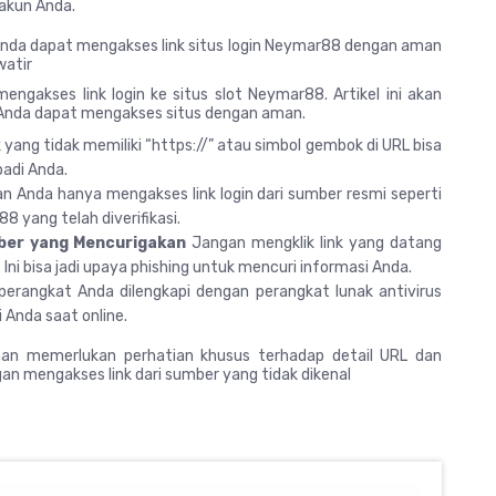
akun Anda.
Anda dapat mengakses link situs login Neymar88 dengan aman
watir
gakses link login ke situs slot Neymar88. Artikel ini akan
r Anda dapat mengakses situs dengan aman.
 yang tidak memiliki “https://” atau simbol gembok di URL bisa
badi Anda.
n Anda hanya mengakses link login dari sumber resmi seperti
 yang telah diverifikasi.
mber yang Mencurigakan
Jangan mengklik link yang datang
 Ini bisa jadi upaya phishing untuk mencuri informasi Anda.
perangkat Anda dilengkapi dengan perangkat lunak antivirus
i Anda saat online.
man memerlukan perhatian khusus terhadap detail URL dan
n mengakses link dari sumber yang tidak dikenal