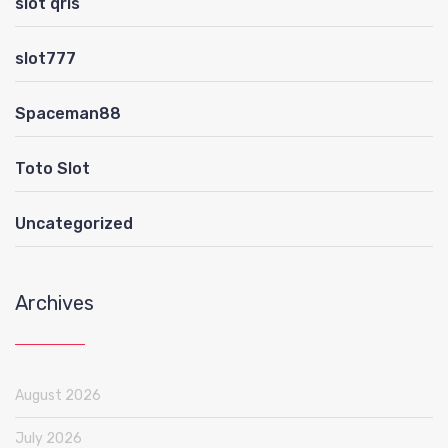
slot qris
slot777
Spaceman88
Toto Slot
Uncategorized
Archives
August 2026
July 2026