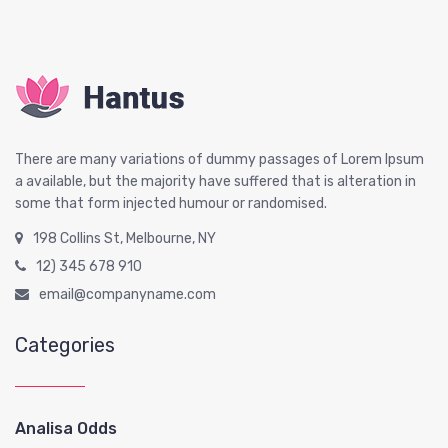
There are many variations of dummy passages of Lorem Ipsum
a available, but the majority have suffered that is alteration in
some that form injected humour or randomised.
198 Collins St, Melbourne, NY
12) 345 678 910
email@companyname.com
Categories
Analisa Odds