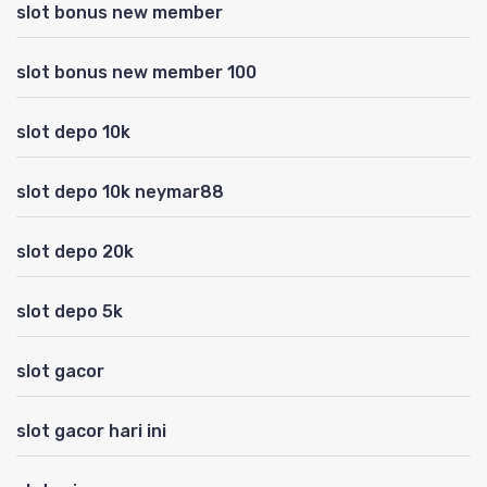
slot bonus new member
slot bonus new member 100
slot depo 10k
slot depo 10k neymar88
slot depo 20k
slot depo 5k
slot gacor
slot gacor hari ini