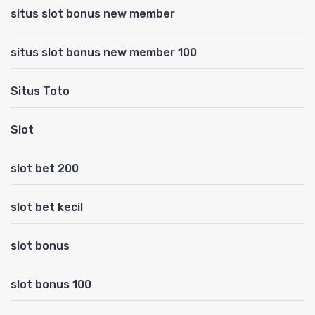
situs slot bonus new member
situs slot bonus new member 100
Situs Toto
Slot
slot bet 200
slot bet kecil
slot bonus
slot bonus 100