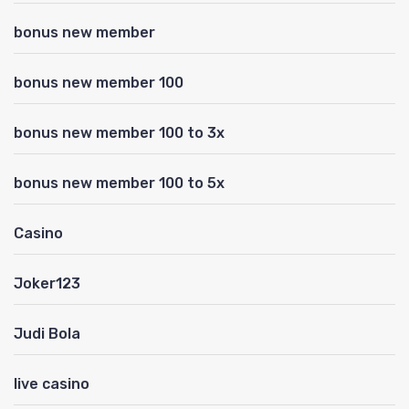
bonus new member
bonus new member 100
bonus new member 100 to 3x
bonus new member 100 to 5x
Casino
Joker123
Judi Bola
live casino