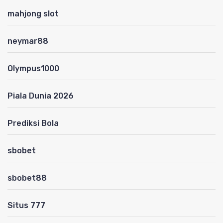
mahjong slot
neymar88
Olympus1000
Piala Dunia 2026
Prediksi Bola
sbobet
sbobet88
Situs 777