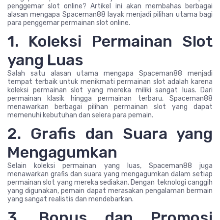
penggemar slot online? Artikel ini akan membahas berbagai
alasan mengapa Spaceman88 layak menjadi pilihan utama bagi
para penggemar permainan slot online.
1. Koleksi Permainan Slot
yang Luas
Salah satu alasan utama mengapa Spaceman88 menjadi
tempat terbaik untuk menikmati permainan slot adalah karena
koleksi permainan slot yang mereka miliki sangat luas. Dari
permainan klasik hingga permainan terbaru, Spaceman88
menawarkan berbagai pilihan permainan slot yang dapat
memenuhi kebutuhan dan selera para pemain.
2. Grafis dan Suara yang
Mengagumkan
Selain koleksi permainan yang luas, Spaceman88 juga
menawarkan grafis dan suara yang mengagumkan dalam setiap
permainan slot yang mereka sediakan. Dengan teknologi canggih
yang digunakan, pemain dapat merasakan pengalaman bermain
yang sangat realistis dan mendebarkan.
3. Bonus dan Promosi