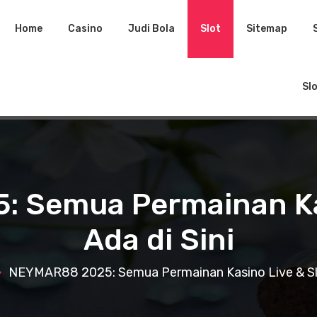
Home
Casino
Judi Bola
Slot
Sitemap
Sl
 Semua Permainan Kas
Ada di Sini
NEYMAR88 2025: Semua Permainan Kasino Live & Slo