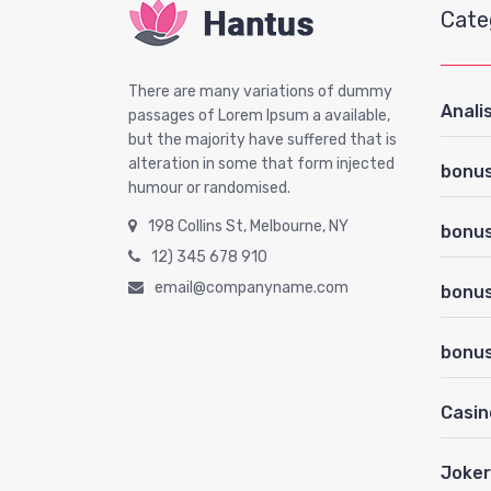
Cate
There are many variations of dummy
Anali
passages of Lorem Ipsum a available,
but the majority have suffered that is
alteration in some that form injected
bonu
humour or randomised.
198 Collins St, Melbourne, NY
bonu
12) 345 678 910
email@companyname.com
bonus
bonus
Casin
Joker