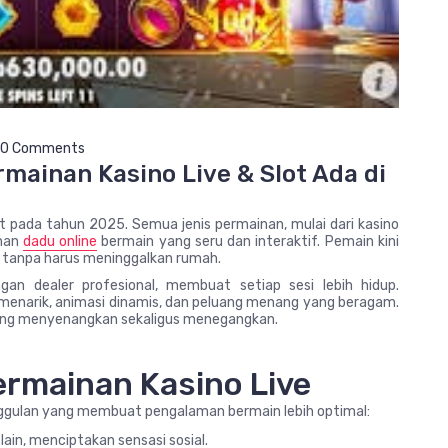
0 Comments
ainan Kasino Live & Slot Ada di
 pada tahun 2025. Semua jenis permainan, mulai dari kasino
aman
dadu online
bermain yang seru dan interaktif. Pemain kini
n tanpa harus meninggalkan rumah.
gan dealer profesional, membuat setiap sesi lebih hidup.
menarik, animasi dinamis, dan peluang menang yang beragam.
ang menyenangkan sekaligus menegangkan.
rmainan Kasino Live
nggulan yang membuat pengalaman bermain lebih optimal:
lain, menciptakan sensasi sosial.