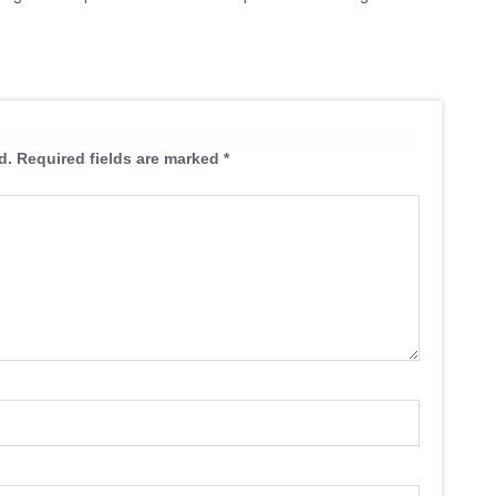
d.
Required fields are marked
*