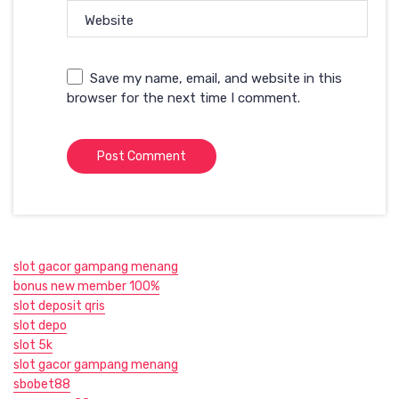
Website
Save my name, email, and website in this
browser for the next time I comment.
slot gacor gampang menang
bonus new member 100%
slot deposit qris
slot depo
slot 5k
slot gacor gampang menang
sbobet88