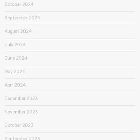
October 2024
September 2024
August 2024
July 2024
June 2024
May 2024
April 2024
December 2023
November 2023
October 2023
September 2023