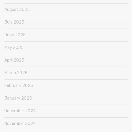
August 2025
July 2025
June 2025
May 2025
April 2025
March 2025
February 2025
January 2025
December 2024
November 2024