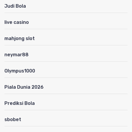
Judi Bola
live casino
mahjong slot
neymar88
Olympus1000
Piala Dunia 2026
Prediksi Bola
sbobet