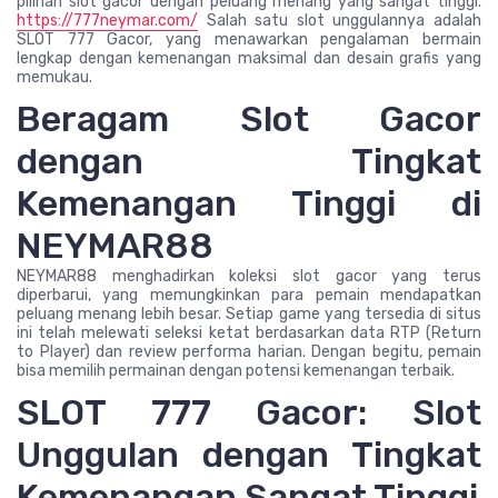
pilihan slot gacor dengan peluang menang yang sangat tinggi.
https://777neymar.com/
Salah satu slot unggulannya adalah
SLOT 777 Gacor, yang menawarkan pengalaman bermain
lengkap dengan kemenangan maksimal dan desain grafis yang
memukau.
Beragam Slot Gacor
dengan Tingkat
Kemenangan Tinggi di
NEYMAR88
NEYMAR88 menghadirkan koleksi slot gacor yang terus
diperbarui, yang memungkinkan para pemain mendapatkan
peluang menang lebih besar. Setiap game yang tersedia di situs
ini telah melewati seleksi ketat berdasarkan data RTP (Return
to Player) dan review performa harian. Dengan begitu, pemain
bisa memilih permainan dengan potensi kemenangan terbaik.
SLOT 777 Gacor: Slot
Unggulan dengan Tingkat
Kemenangan Sangat Tinggi