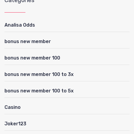
Categories
Analisa Odds
bonus new member
bonus new member 100
bonus new member 100 to 3x
bonus new member 100 to 5x
Casino
Joker123