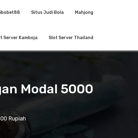
Sbobet88
Situs Judi Bola
Mahjong
ot Server Kamboja
Slot Server Thailand
gan Modal 5000
00 Rupiah