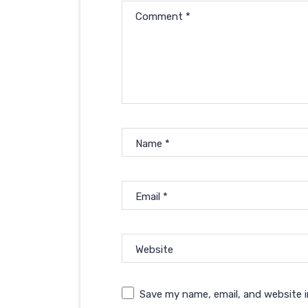
Comment
*
Name
*
Email
*
Website
Save my name, email, and website i