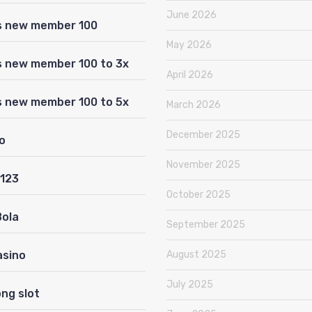
June 2026
s new member 100
May 2026
 new member 100 to 3x
April 2026
 new member 100 to 5x
March 2026
December 2025
o
November 2025
123
October 2025
Bola
September 2025
asino
August 2025
July 2025
ng slot