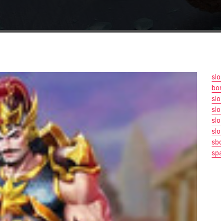
sl
bo
slo
sl
slo
sl
sb
sp