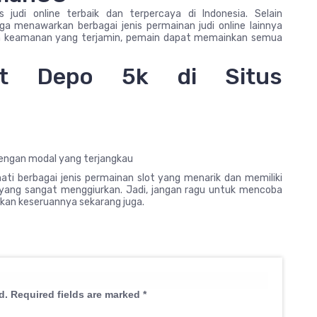
judi online terbaik dan terpercaya di Indonesia. Selain
ga menawarkan berbagai jenis permainan judi online lainnya
stem keamanan yang terjamin, pemain dapat memainkan semua
ot Depo 5k di Situs
 dengan modal yang terjangkau
i berbagai jenis permainan slot yang menarik dan memiliki
ang sangat menggiurkan. Jadi, jangan ragu untuk mencoba
akan keseruannya sekarang juga.
d.
Required fields are marked
*