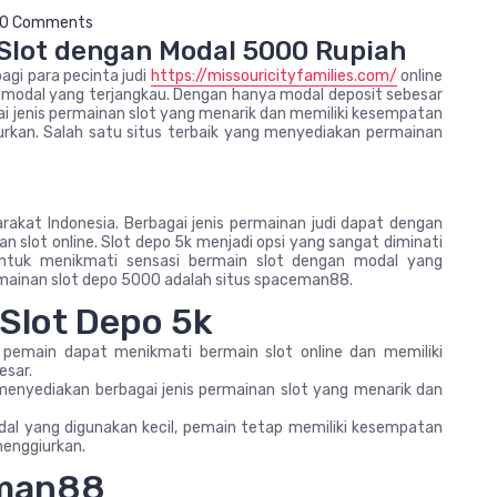
0 Comments
lot dengan Modal 5000 Rupiah
agi para pecinta judi
https://missouricityfamilies.com/
online
 modal yang terjangkau. Dengan hanya modal deposit sebesar
i jenis permainan slot yang menarik dan memiliki kesempatan
kan. Salah satu situs terbaik yang menyediakan permainan
arakat Indonesia. Berbagai jenis permainan judi dapat dengan
n slot online. Slot depo 5k menjadi opsi yang sangat diminati
tuk menikmati sensasi bermain slot dengan modal yang
rmainan slot depo 5000 adalah situs spaceman88.
Slot Depo 5k
 pemain dapat menikmati bermain slot online dan memiliki
sar.
enyediakan berbagai jenis permainan slot yang menarik dan
al yang digunakan kecil, pemain tetap memiliki kesempatan
enggiurkan.
eman88