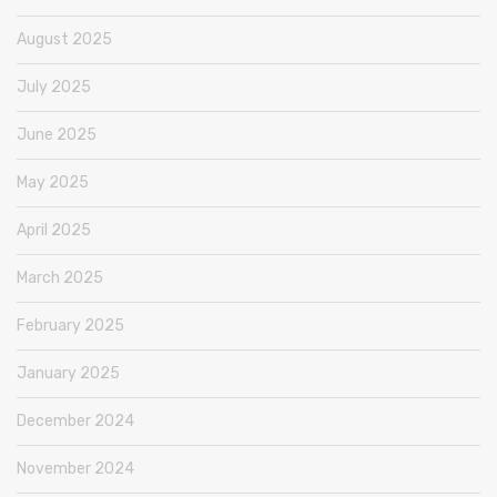
August 2025
July 2025
June 2025
May 2025
April 2025
March 2025
February 2025
January 2025
December 2024
November 2024