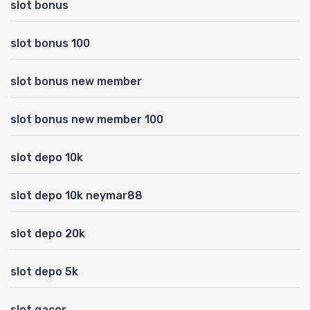
slot bonus
slot bonus 100
slot bonus new member
slot bonus new member 100
slot depo 10k
slot depo 10k neymar88
slot depo 20k
slot depo 5k
slot gacor