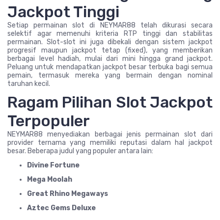
Jackpot Tinggi
Setiap permainan slot di NEYMAR88 telah dikurasi secara
selektif agar memenuhi kriteria RTP tinggi dan stabilitas
permainan. Slot-slot ini juga dibekali dengan sistem jackpot
progresif maupun jackpot tetap (fixed), yang memberikan
berbagai level hadiah, mulai dari mini hingga grand jackpot.
Peluang untuk mendapatkan jackpot besar terbuka bagi semua
pemain, termasuk mereka yang bermain dengan nominal
taruhan kecil.
Ragam Pilihan Slot Jackpot
Terpopuler
NEYMAR88 menyediakan berbagai jenis permainan slot dari
provider ternama yang memiliki reputasi dalam hal jackpot
besar. Beberapa judul yang populer antara lain:
Divine Fortune
Mega Moolah
Great Rhino Megaways
Aztec Gems Deluxe