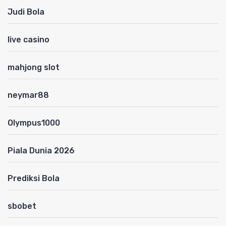
Judi Bola
live casino
mahjong slot
neymar88
Olympus1000
Piala Dunia 2026
Prediksi Bola
sbobet