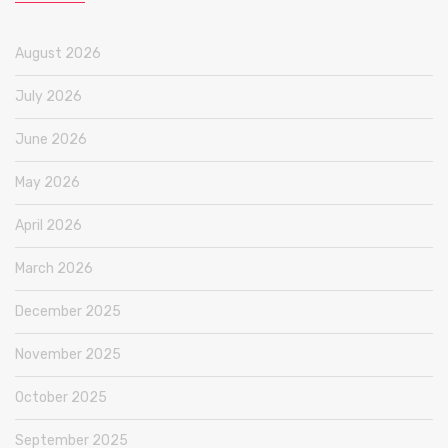
August 2026
July 2026
June 2026
May 2026
April 2026
March 2026
December 2025
November 2025
October 2025
September 2025