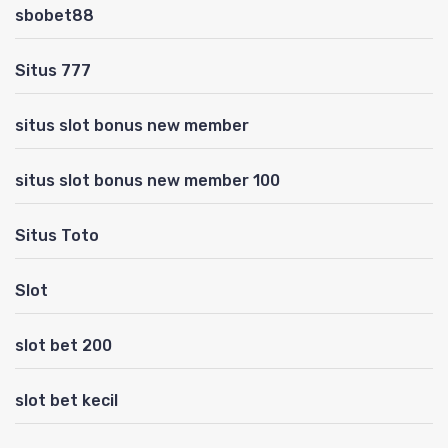
sbobet88
Situs 777
situs slot bonus new member
situs slot bonus new member 100
Situs Toto
Slot
slot bet 200
slot bet kecil