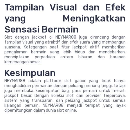
Tampilan Visual dan Efek
yang Meningkatkan
Sensasi Bermain
Slot dengan jackpot di NEYMAR88 juga dirancang dengan
tampilan visual yang atraktif dan efek suara yang membangun
suasana. Ketegangan saat fitur jackpot aktif memberikan
pengalaman bermain yang lebih hidup dan mendebarkan,
menciptakan perpaduan antara hiburan dan harapan
kemenangan besar.
Kesimpulan
NEYMAR88 adalah platform slot gacor yang tidak hanya
menghadirkan permainan dengan peluang menang tinggi, tetapi
juga membuka kesempatan bagi para pemain untuk meraih
jackpot besar. Dengan koleksi slot dari provider terpercaya,
sistem yang transparan, dan peluang jackpot untuk semua
kalangan pemain, NEYMAR88 menjadi tempat yang layak
diperhitungkan dalam dunia slot online.