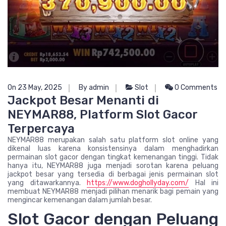
On 23 May, 2025
By admin
Slot
0 Comments
Jackpot Besar Menanti di
NEYMAR88, Platform Slot Gacor
Terpercaya
NEYMAR88 merupakan salah satu platform slot online yang
dikenal luas karena konsistensinya dalam menghadirkan
permainan slot gacor dengan tingkat kemenangan tinggi. Tidak
hanya itu, NEYMAR88 juga menjadi sorotan karena peluang
jackpot besar yang tersedia di berbagai jenis permainan slot
yang ditawarkannya.
https://www.doghollyday.com/
Hal ini
membuat NEYMAR88 menjadi pilihan menarik bagi pemain yang
mengincar kemenangan dalam jumlah besar.
Slot Gacor dengan Peluang