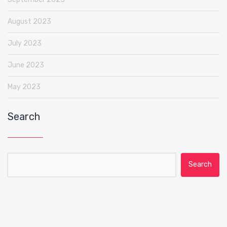
August 2023
July 2023
June 2023
May 2023
Search
Search for: