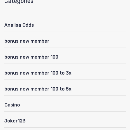
Categories
Analisa Odds
bonus new member
bonus new member 100
bonus new member 100 to 3x
bonus new member 100 to 5x
Casino
Joker123