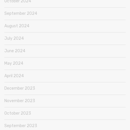
October 2024
September 2024
August 2024
July 2024
June 2024
May 2024
April 2024
December 2023
November 2023
October 2023
September 2023