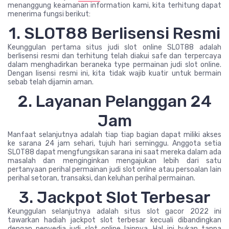
menanggung keamanan information kami, kita terhitung dapat
menerima fungsi berikut:
1. SLOT88 Berlisensi Resmi
Keunggulan pertama situs judi slot online SLOT88 adalah
berlisensi resmi dan terhitung telah diakui safe dan terpercaya
dalam menghadirkan beraneka type permainan judi slot online.
Dengan lisensi resmi ini, kita tidak wajib kuatir untuk bermain
sebab telah dijamin aman.
2. Layanan Pelanggan 24
Jam
Manfaat selanjutnya adalah tiap tiap bagian dapat miliki akses
ke sarana 24 jam sehari, tujuh hari seminggu. Anggota setia
SLOT88 dapat mengfungsikan sarana ini saat mereka dalam ada
masalah dan menginginkan mengajukan lebih dari satu
pertanyaan perihal permainan judi slot online atau persoalan lain
perihal setoran, transaksi, dan keluhan perihal permainan.
3. Jackpot Slot Terbesar
Keunggulan selanjutnya adalah situs slot gacor 2022 ini
tawarkan hadiah jackpot slot terbesar kecuali dibandingkan
dengan penyedia judi slot online lainnya. Hal ini bukan tanpa