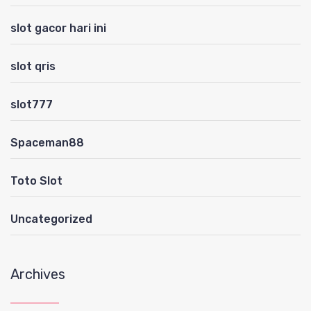
slot gacor hari ini
slot qris
slot777
Spaceman88
Toto Slot
Uncategorized
Archives