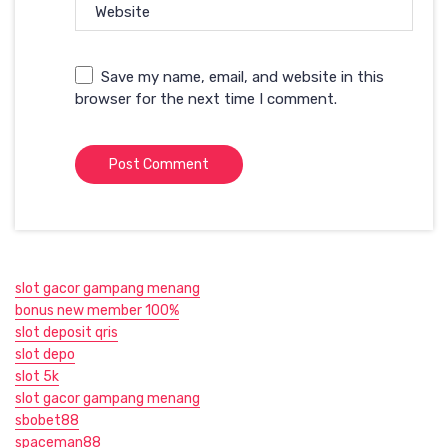
Website
Save my name, email, and website in this
browser for the next time I comment.
slot gacor gampang menang
bonus new member 100%
slot deposit qris
slot depo
slot 5k
slot gacor gampang menang
sbobet88
spaceman88