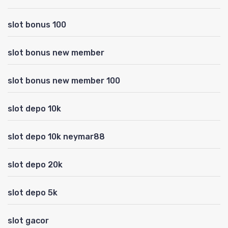
slot bonus 100
slot bonus new member
slot bonus new member 100
slot depo 10k
slot depo 10k neymar88
slot depo 20k
slot depo 5k
slot gacor