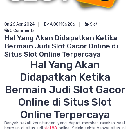
On 26 Apr, 2024
By Ai881156286
Slot
0 Comments
Hal Yang Akan Didapatkan Ketika
Bermain Judi Slot Gacor Online di
Situs Slot Online Terpercaya
Hal Yang Akan
Didapatkan Ketika
Bermain Judi Slot Gacor
Online di Situs Slot
Online Terpercaya
Banyak sekali keuntungan yang dapat member rasakan saat
bermain di situs judi
slot88
online. Selain fakta bahwa situs ini