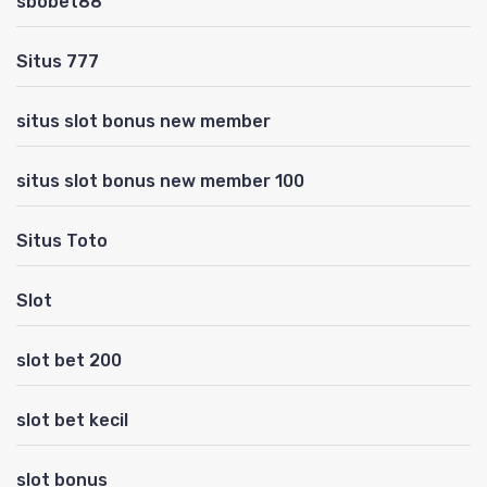
sbobet88
Situs 777
situs slot bonus new member
situs slot bonus new member 100
Situs Toto
Slot
slot bet 200
slot bet kecil
slot bonus