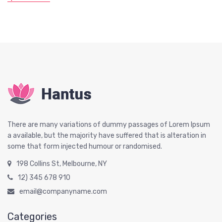
There are many variations of dummy passages of Lorem Ipsum
a available, but the majority have suffered that is alteration in
some that form injected humour or randomised.
198 Collins St, Melbourne, NY
12) 345 678 910
email@companyname.com
Categories