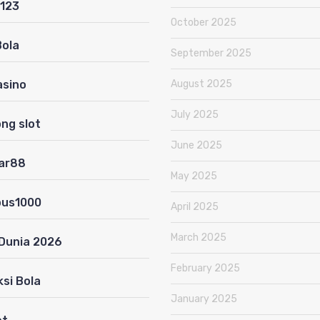
123
October 2025
Bola
September 2025
asino
August 2025
July 2025
ng slot
June 2025
ar88
May 2025
pus1000
April 2025
March 2025
 Dunia 2026
February 2025
ksi Bola
January 2025