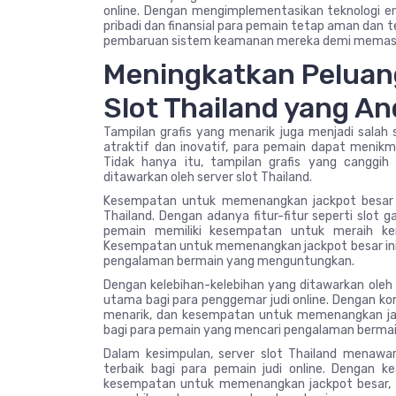
online. Dengan mengimplementasikan teknologi en
pribadi dan finansial para pemain tetap aman dan ter
pembaruan sistem keamanan mereka demi memasti
Meningkatkan Peluan
Slot Thailand yang An
Tampilan grafis yang menarik juga menjadi salah 
atraktif dan inovatif, para pemain dapat menik
Tidak hanya itu, tampilan grafis yang canggih
ditawarkan oleh server slot Thailand.
Kesempatan untuk memenangkan jackpot besar ju
Thailand. Dengan adanya fitur-fitur seperti slot
pemain memiliki kesempatan untuk meraih ke
Kesempatan untuk memenangkan jackpot besar ini t
pengalaman bermain yang menguntungkan.
Dengan kelebihan-kelebihan yang ditawarkan oleh ser
utama bagi para penggemar judi online. Dengan ko
menarik, dan kesempatan untuk memenangkan jackp
bagi para pemain yang mencari pengalaman berm
Dalam kesimpulan, server slot Thailand menawa
terbaik bagi para pemain judi online. Dengan k
kesempatan untuk memenangkan jackpot besar, 