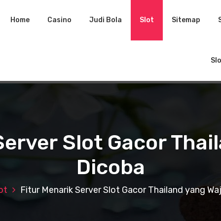
Home
Casino
Judi Bola
Slot
Sitemap
Sl
Server Slot Gacor Thai
Dicoba
ot
Fitur Menarik Server Slot Gacor Thailand yang Wa