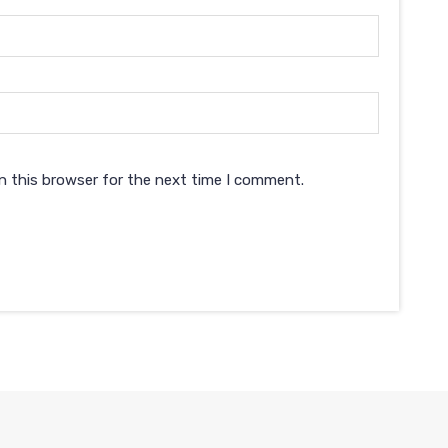
n this browser for the next time I comment.