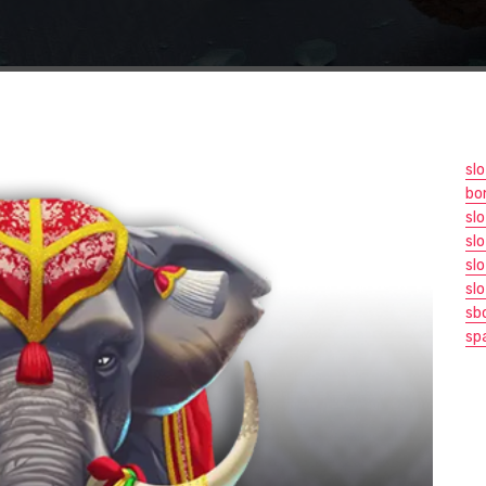
sl
bo
slo
sl
slo
sl
sb
sp