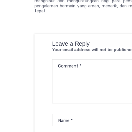
menghibur dan menguntungkan bagi para pemai
pengalaman bermain yang aman, menarik, dan me
tepat.
Leave a Reply
Your email address will not be publishe
Comment
*
Name
*