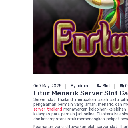
On 7 May, 2025
By admin
Slot
0
Fitur Menarik Server Slot G
Server slot Thailand merupakan salah satu pili
pengalaman bermain yang aman, menarik, dan m
server thailand
menawarkan kelebihan-kelebihan 
kalangan para pemain judi online. Diantara keleb
dan kesempatan untuk memenangkan jackpot besa
Keamanan yang ditawarkan oleh server slot Thaila