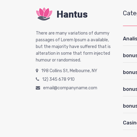
Cate
There are many variations of dummy
Anali
passages of Lorem Ipsum a available,
but the majority have suffered that is
alteration in some that form injected
bonu
humour or randomised.
198 Collins St, Melbourne, NY
bonu
12) 345 678 910
email@companyname.com
bonus
bonus
Casin