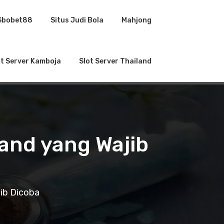
Sbobet88
Situs Judi Bola
Mahjong
ot Server Kamboja
Slot Server Thailand
land yang Wajib
jib Dicoba