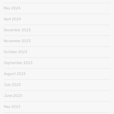
May 2024
April 2024
December 2023
November 2023
October 2023
September 2023
August 2023
July 2023
June 2023
May 2023