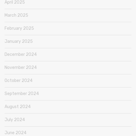
April 2025
March 2025
February 2025
January 2025
December 2024
November 2024
October 2024
September 2024
August 2024
July 2024
June 2024