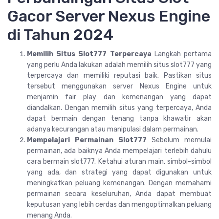
Gacor Server Nexus Engine
di Tahun 2024
Memilih Situs Slot777 Terpercaya
Langkah pertama
yang perlu Anda lakukan adalah memilih situs slot777 yang
terpercaya dan memiliki reputasi baik. Pastikan situs
tersebut menggunakan server Nexus Engine untuk
menjamin fair play dan kemenangan yang dapat
diandalkan. Dengan memilih situs yang terpercaya, Anda
dapat bermain dengan tenang tanpa khawatir akan
adanya kecurangan atau manipulasi dalam permainan.
Mempelajari Permainan Slot777
Sebelum memulai
permainan, ada baiknya Anda mempelajari terlebih dahulu
cara bermain slot777. Ketahui aturan main, simbol-simbol
yang ada, dan strategi yang dapat digunakan untuk
meningkatkan peluang kemenangan. Dengan memahami
permainan secara keseluruhan, Anda dapat membuat
keputusan yang lebih cerdas dan mengoptimalkan peluang
menang Anda.