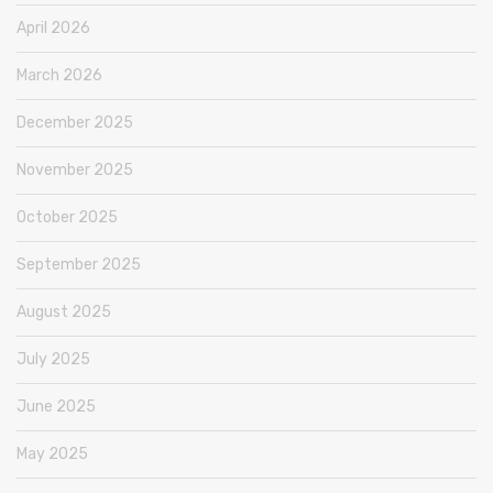
April 2026
March 2026
December 2025
November 2025
October 2025
September 2025
August 2025
July 2025
June 2025
May 2025