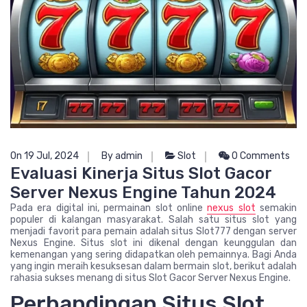
On 19 Jul, 2024
By admin
Slot
0 Comments
Evaluasi Kinerja Situs Slot Gacor
Server Nexus Engine Tahun 2024
Pada era digital ini, permainan slot online
nexus slot
semakin
populer di kalangan masyarakat. Salah satu situs slot yang
menjadi favorit para pemain adalah situs Slot777 dengan server
Nexus Engine. Situs slot ini dikenal dengan keunggulan dan
kemenangan yang sering didapatkan oleh pemainnya. Bagi Anda
yang ingin meraih kesuksesan dalam bermain slot, berikut adalah
rahasia sukses menang di situs Slot Gacor Server Nexus Engine.
Perbandingan Situs Slot