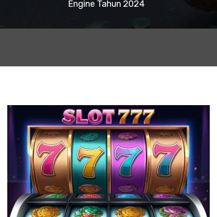
Engine Tahun 2024