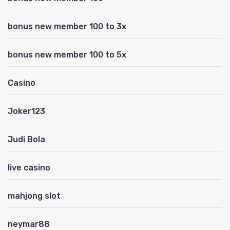
bonus new member 100 to 3x
bonus new member 100 to 5x
Casino
Joker123
Judi Bola
live casino
mahjong slot
neymar88