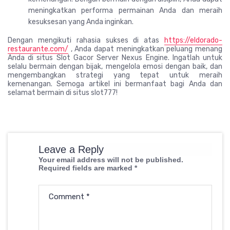
meningkatkan performa permainan Anda dan meraih
kesuksesan yang Anda inginkan.
Dengan mengikuti rahasia sukses di atas
https://eldorado-
restaurante.com/
, Anda dapat meningkatkan peluang menang
Anda di situs Slot Gacor Server Nexus Engine. Ingatlah untuk
selalu bermain dengan bijak, mengelola emosi dengan baik, dan
mengembangkan strategi yang tepat untuk meraih
kemenangan. Semoga artikel ini bermanfaat bagi Anda dan
selamat bermain di situs slot777!
Leave a Reply
Your email address will not be published.
Required fields are marked
*
Comment
*