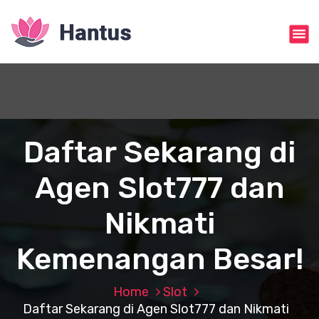
S
k
i
p
t
o
c
o
n
Daftar Sekarang di
t
e
Agen Slot777 dan
n
t
Nikmati
Kemenangan Besar!
Home
Slot
Daftar Sekarang di Agen Slot777 dan Nikmati