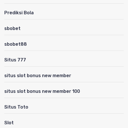
Prediksi Bola
sbobet
sbobet88
Situs 777
situs slot bonus new member
situs slot bonus new member 100
Situs Toto
Slot