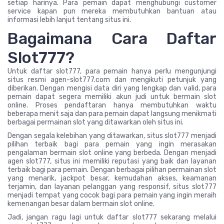
setiap harinya. Para pemain dapat menghubungi customer
service kapan pun mereka membutuhkan bantuan atau
informasi lebih lanjut tentang situs ini.
Bagaimana Cara Daftar
Slot777?
Untuk daftar slot777, para pemain hanya perlu mengunjungi
situs resmi agen-slot777.com dan mengikuti petunjuk yang
diberikan. Dengan mengisi data diri yang lengkap dan valid, para
pemain dapat segera memiliki akun judi untuk bermain slot
online. Proses pendaftaran hanya membutuhkan waktu
beberapa menit saja dan para pemain dapat langsung menikmati
berbagai permainan slot yang ditawarkan oleh situs ini.
Dengan segala kelebihan yang ditawarkan, situs slot777 menjadi
pilihan terbaik bagi para pemain yang ingin merasakan
pengalaman bermain slot online yang berbeda. Dengan menjadi
agen slot777, situs ini memiliki reputasi yang baik dan layanan
terbaik bagi para pemain. Dengan berbagai pilihan permainan slot
yang menarik, jackpot besar, kemudahan akses, keamanan
terjamin, dan layanan pelanggan yang responsif, situs slot777
menjadi tempat yang cocok bagi para pemain yang ingin meraih
kemenangan besar dalam bermain slot online.
Jadi, jangan ragu lagi untuk daftar slot777 sekarang melalui