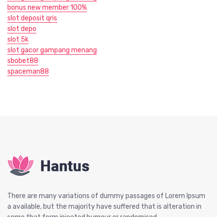
bonus new member 100%
slot deposit qris
slot depo
slot 5k
slot gacor gampang menang
sbobet88
spaceman88
There are many variations of dummy passages of Lorem Ipsum
a available, but the majority have suffered that is alteration in