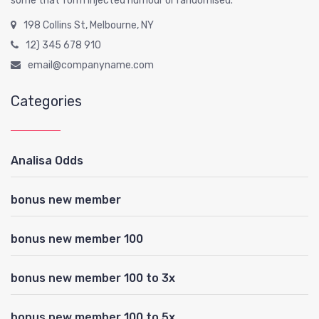
some that form injected humour or randomised.
198 Collins St, Melbourne, NY
12) 345 678 910
email@companyname.com
Categories
Analisa Odds
bonus new member
bonus new member 100
bonus new member 100 to 3x
bonus new member 100 to 5x