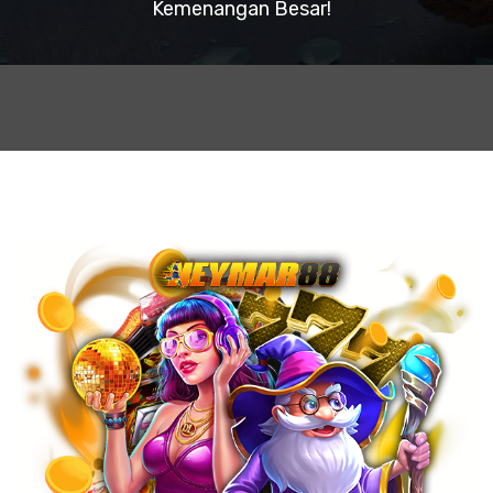
Kemenangan Besar!