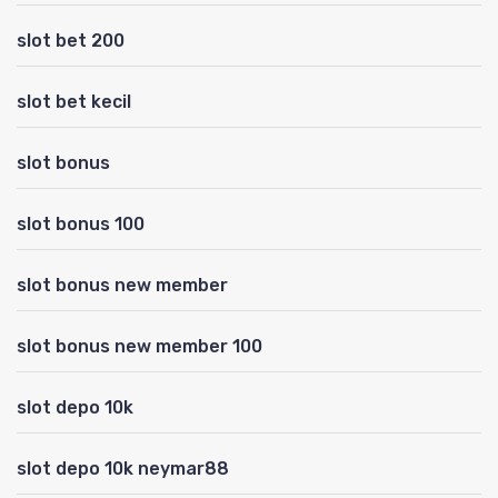
slot bet 200
slot bet kecil
slot bonus
slot bonus 100
slot bonus new member
slot bonus new member 100
slot depo 10k
slot depo 10k neymar88