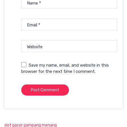
Name
*
Email
*
Website
Save my name, email, and website in this
browser for the next time I comment.
slot gacor gampang menang