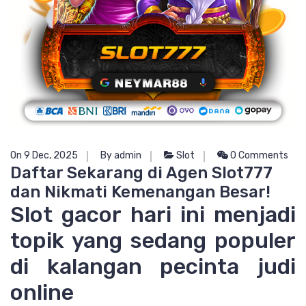
On 9 Dec, 2025
By admin
Slot
0 Comments
Daftar Sekarang di Agen Slot777
dan Nikmati Kemenangan Besar!
Slot gacor hari ini menjadi
topik yang sedang populer
di kalangan pecinta judi
online