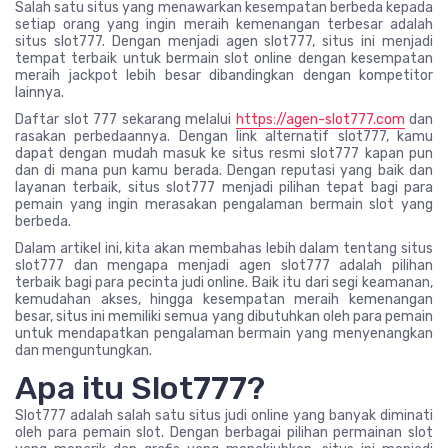
Salah satu situs yang menawarkan kesempatan berbeda kepada
setiap orang yang ingin meraih kemenangan terbesar adalah
situs slot777. Dengan menjadi agen slot777, situs ini menjadi
tempat terbaik untuk bermain slot online dengan kesempatan
meraih jackpot lebih besar dibandingkan dengan kompetitor
lainnya.
Daftar slot 777 sekarang melalui
https://agen-slot777.com
dan
rasakan perbedaannya. Dengan link alternatif slot777, kamu
dapat dengan mudah masuk ke situs resmi slot777 kapan pun
dan di mana pun kamu berada. Dengan reputasi yang baik dan
layanan terbaik, situs slot777 menjadi pilihan tepat bagi para
pemain yang ingin merasakan pengalaman bermain slot yang
berbeda.
Dalam artikel ini, kita akan membahas lebih dalam tentang situs
slot777 dan mengapa menjadi agen slot777 adalah pilihan
terbaik bagi para pecinta judi online. Baik itu dari segi keamanan,
kemudahan akses, hingga kesempatan meraih kemenangan
besar, situs ini memiliki semua yang dibutuhkan oleh para pemain
untuk mendapatkan pengalaman bermain yang menyenangkan
dan menguntungkan.
Apa itu Slot777?
Slot777 adalah salah satu situs judi online yang banyak diminati
oleh para pemain slot. Dengan berbagai pilihan permainan slot