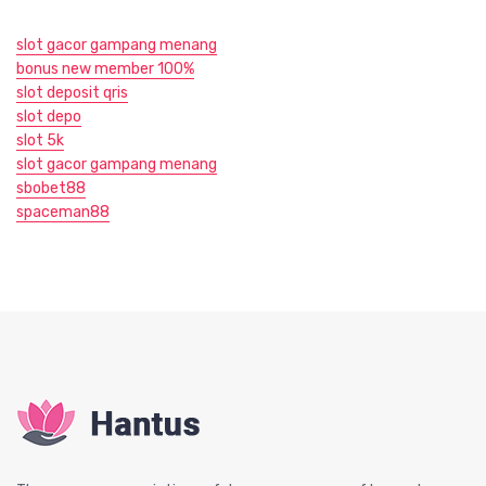
slot gacor gampang menang
bonus new member 100%
slot deposit qris
slot depo
slot 5k
slot gacor gampang menang
sbobet88
spaceman88