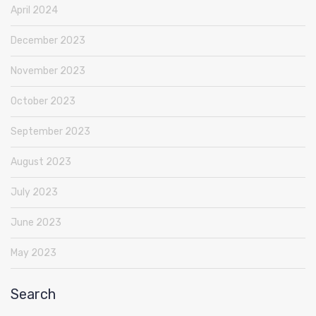
April 2024
December 2023
November 2023
October 2023
September 2023
August 2023
July 2023
June 2023
May 2023
Search