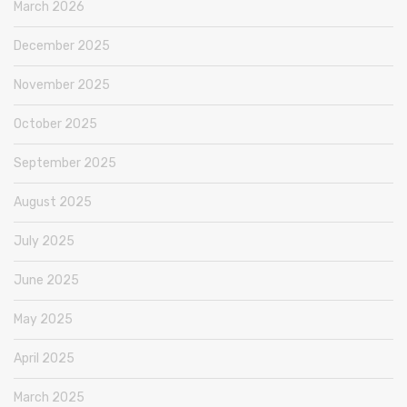
March 2026
December 2025
November 2025
October 2025
September 2025
August 2025
July 2025
June 2025
May 2025
April 2025
March 2025