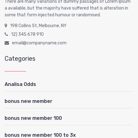
There are many variations of dummy passages of Lorem Ipsum
a available, but the majority have suffered that is alteration in
some that form injected humour or randomised.
198 Collins St, Melbourne, NY
12) 345 678 910
email@companyname.com
Categories
Analisa Odds
bonus new member
bonus new member 100
bonus new member 100 to 3x