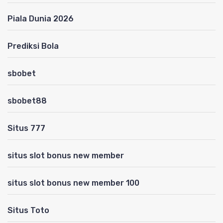
Piala Dunia 2026
Prediksi Bola
sbobet
sbobet88
Situs 777
situs slot bonus new member
situs slot bonus new member 100
Situs Toto