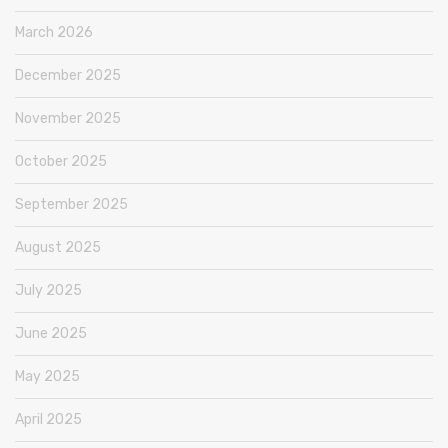
March 2026
December 2025
November 2025
October 2025
September 2025
August 2025
July 2025
June 2025
May 2025
April 2025