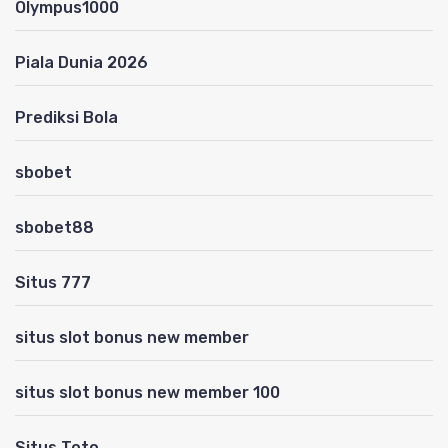
Olympus1000
Piala Dunia 2026
Prediksi Bola
sbobet
sbobet88
Situs 777
situs slot bonus new member
situs slot bonus new member 100
Situs Toto