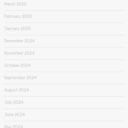
March 2025
February 2025
January 2025
December 2024
November 2024
October 2024
September 2024
August 2024
July 2024
June 2024
May 2024