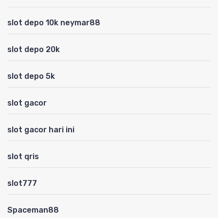
slot depo 10k neymar88
slot depo 20k
slot depo 5k
slot gacor
slot gacor hari ini
slot qris
slot777
Spaceman88