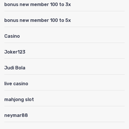
bonus new member 100 to 3x
bonus new member 100 to 5x
Casino
Joker123
Judi Bola
live casino
mahjong slot
neymar88