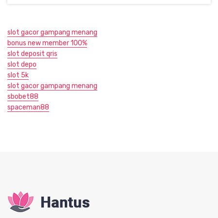
slot gacor gampang menang
bonus new member 100%
slot deposit qris
slot depo
slot 5k
slot gacor gampang menang
sbobet88
spaceman88