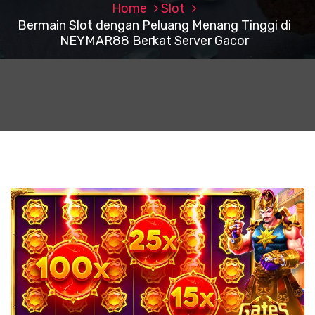
Home
Slot
Bermain Slot dengan Peluang Menang Tinggi di
NEYMAR88 Berkat Server Gacor