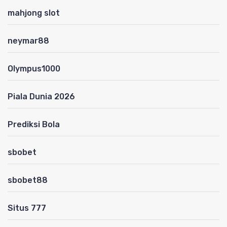
mahjong slot
neymar88
Olympus1000
Piala Dunia 2026
Prediksi Bola
sbobet
sbobet88
Situs 777