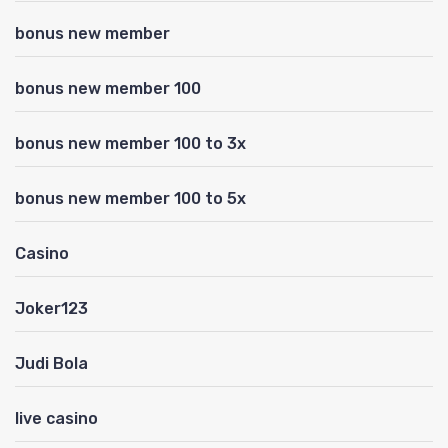
bonus new member
bonus new member 100
bonus new member 100 to 3x
bonus new member 100 to 5x
Casino
Joker123
Judi Bola
live casino