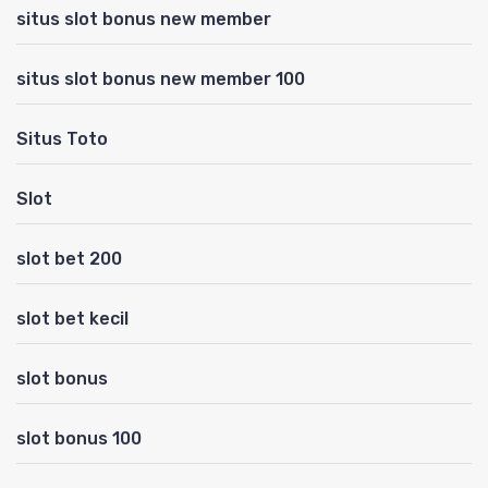
situs slot bonus new member
situs slot bonus new member 100
Situs Toto
Slot
slot bet 200
slot bet kecil
slot bonus
slot bonus 100