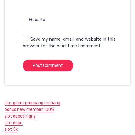
Website
Save my name, email, and website in this
browser for the next time I comment.
slot gacor gampang menang
bonus new member 100%
slot deposit qris
slot depo
slot 5k