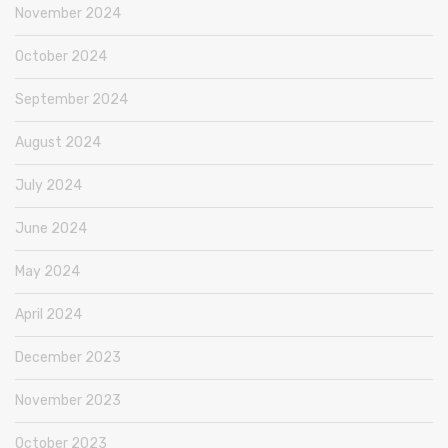
November 2024
October 2024
September 2024
August 2024
July 2024
June 2024
May 2024
April 2024
December 2023
November 2023
October 2023