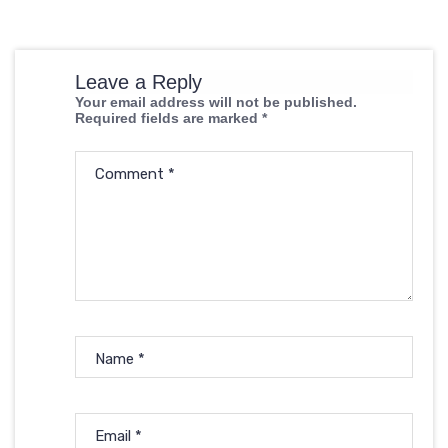
Leave a Reply
Your email address will not be published.
Required fields are marked
*
Comment
*
Name
*
Email
*