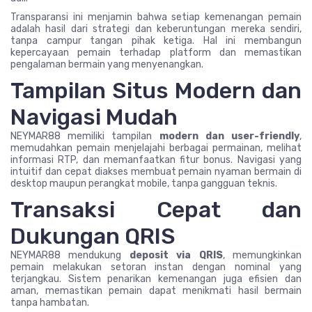
Transparansi ini menjamin bahwa setiap kemenangan pemain
adalah hasil dari strategi dan keberuntungan mereka sendiri,
tanpa campur tangan pihak ketiga. Hal ini membangun
kepercayaan pemain terhadap platform dan memastikan
pengalaman bermain yang menyenangkan.
Tampilan Situs Modern dan
Navigasi Mudah
NEYMAR88 memiliki tampilan
modern dan user-friendly
,
memudahkan pemain menjelajahi berbagai permainan, melihat
informasi RTP, dan memanfaatkan fitur bonus. Navigasi yang
intuitif dan cepat diakses membuat pemain nyaman bermain di
desktop maupun perangkat mobile, tanpa gangguan teknis.
Transaksi Cepat dan
Dukungan QRIS
NEYMAR88 mendukung
deposit via QRIS
, memungkinkan
pemain melakukan setoran instan dengan nominal yang
terjangkau. Sistem penarikan kemenangan juga efisien dan
aman, memastikan pemain dapat menikmati hasil bermain
tanpa hambatan.