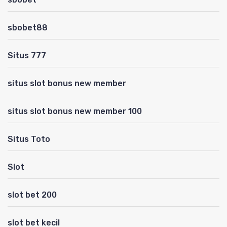
sbobet88
Situs 777
situs slot bonus new member
situs slot bonus new member 100
Situs Toto
Slot
slot bet 200
slot bet kecil