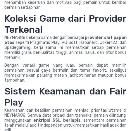
menambah keseruan dan motivasi bagi pemain untuk kembali
bermain setiap hari.
Koleksi Game dari Provider
Terkenal
NEYMAR88 bekerja sama dengan berbagai
provider slot papan
atas
seperti Pragmatic Play, PG Soft, Habanero, Joker123, dan
Spadegaming. Kerja sama ini memastikan setiap permainan
memiliki grafis berkualitas tinggi, animasi halus, dan fitur bonus
menarik.
Dengan variasi game yang luas, pemain dapat memilih
permainan sesuai gaya bermain dan tema favorit, sekaligus
memaksimalkan peluang meraih jackpot harian maupun bonus
tambahan.
Sistem Keamanan dan Fair
Play
Keamanan dan keadilan permainan menjadi prioritas utama di
NEYMAR88. Semua data pribadi dan transaksi pemain dilindungi
menggunakan
enkripsi SSL berlapis
, sementara permainan
telah melalui audit independen untuk memastikan hasil acak dan
adil.