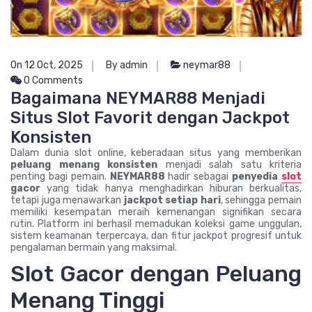
On 12 Oct, 2025
By admin
neymar88
0 Comments
Bagaimana NEYMAR88 Menjadi
Situs Slot Favorit dengan Jackpot
Konsisten
Dalam dunia slot online, keberadaan situs yang memberikan
peluang menang konsisten
menjadi salah satu kriteria
penting bagi pemain.
NEYMAR88
hadir sebagai
penyedia
slot
gacor
yang tidak hanya menghadirkan hiburan berkualitas,
tetapi juga menawarkan
jackpot setiap hari
, sehingga pemain
memiliki kesempatan meraih kemenangan signifikan secara
rutin. Platform ini berhasil memadukan koleksi game unggulan,
sistem keamanan terpercaya, dan fitur jackpot progresif untuk
pengalaman bermain yang maksimal.
Slot Gacor dengan Peluang
Menang Tinggi