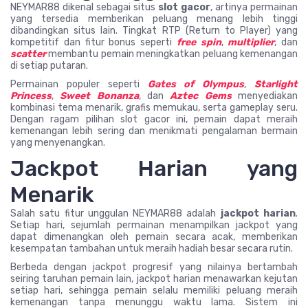
NEYMAR88 dikenal sebagai situs
slot gacor
, artinya permainan
yang tersedia memberikan peluang menang lebih tinggi
dibandingkan situs lain. Tingkat RTP (Return to Player) yang
kompetitif dan fitur bonus seperti
free spin
,
multiplier
, dan
scatter
membantu pemain meningkatkan peluang kemenangan
di setiap putaran.
Permainan populer seperti
Gates of Olympus
,
Starlight
Princess
,
Sweet Bonanza
, dan
Aztec Gems
menyediakan
kombinasi tema menarik, grafis memukau, serta gameplay seru.
Dengan ragam pilihan slot gacor ini, pemain dapat meraih
kemenangan lebih sering dan menikmati pengalaman bermain
yang menyenangkan.
Jackpot Harian yang
Menarik
Salah satu fitur unggulan NEYMAR88 adalah
jackpot harian
.
Setiap hari, sejumlah permainan menampilkan jackpot yang
dapat dimenangkan oleh pemain secara acak, memberikan
kesempatan tambahan untuk meraih hadiah besar secara rutin.
Berbeda dengan jackpot progresif yang nilainya bertambah
seiring taruhan pemain lain, jackpot harian menawarkan kejutan
setiap hari, sehingga pemain selalu memiliki peluang meraih
kemenangan tanpa menunggu waktu lama. Sistem ini