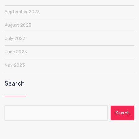
September 2023
August 2023
July 2023
June 2023
May 2023
Search
Search for: