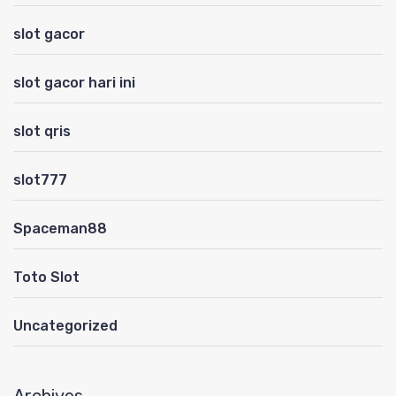
slot gacor
slot gacor hari ini
slot qris
slot777
Spaceman88
Toto Slot
Uncategorized