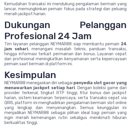
Kemudahan transaksi ini mendukung pengalaman bermain yang
lancar, memungkinkan pemain fokus pada strategi dan peluang
meraih jackpot harian.
Dukungan Pelanggan
Profesional 24 Jam
Tim layanan pelanggan NEYMAR88 siap membantu pemain
24
jam sehari
, menangani masalah teknis, panduan transaksi,
hingga informasi terkait permainan dan bonus. Layanan cepat
dan profesional meningkatkan kenyamanan serta kepercayaan
pemain saat bermain di platform ini.
Kesimpulan
NEYMAR88 menegaskan diri sebagai
penyedia slot gacor yang
menawarkan jackpot setiap hari
. Dengan koleksi game dari
provider terkenal, tingkat RTP tinggi, fitur bonus dan jackpot
harian, sistem keamanan terpercaya, serta transaksi cepat via
QRIS, platform ini menghadirkan pengalaman bermain slot online
yang lengkap dan menyenangkan. Semua keunggulan ini
menjadikan NEYMAR88 sebagai pilihan ideal bagi pemain yang
ingin meraih kemenangan rutin sekaligus menikmati hiburan
berkualitas tinggi.