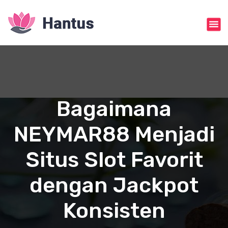
S
k
i
p
t
o
c
o
n
Bagaimana
t
e
NEYMAR88 Menjadi
n
t
Situs Slot Favorit
dengan Jackpot
Konsisten