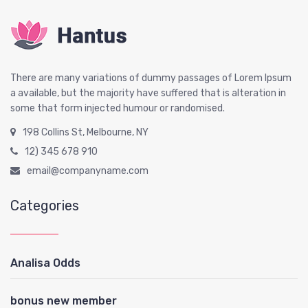
There are many variations of dummy passages of Lorem Ipsum
a available, but the majority have suffered that is alteration in
some that form injected humour or randomised.
198 Collins St, Melbourne, NY
12) 345 678 910
email@companyname.com
Categories
Analisa Odds
bonus new member