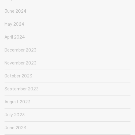
June 2024
May 2024
April 2024
December 2023
November 2023
October 2023
September 2023
August 2023
July 2023
June 2023