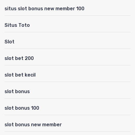
situs slot bonus new member 100
Situs Toto
Slot
slot bet 200
slot bet kecil
slot bonus
slot bonus 100
slot bonus new member