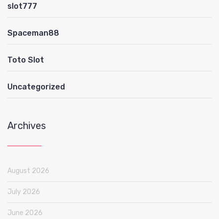
slot777
Spaceman88
Toto Slot
Uncategorized
Archives
August 2026
July 2026
June 2026