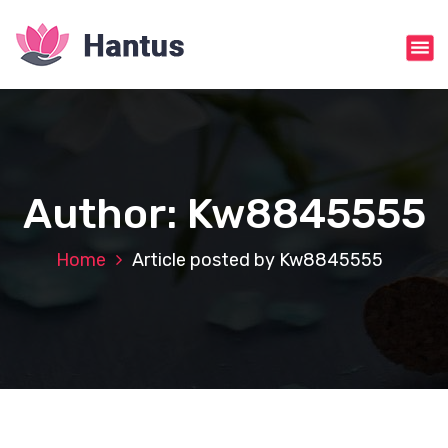
S
k
i
p
t
o
c
o
n
Author: Kw8845555
t
e
n
Home
Article posted by Kw8845555
t