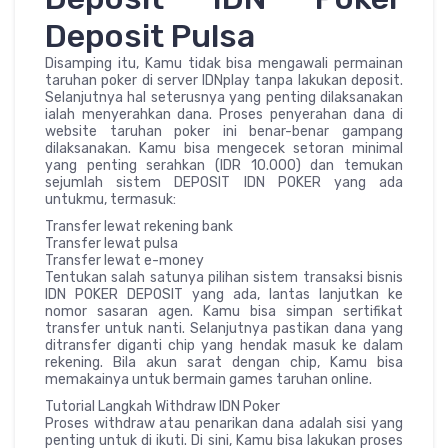
Deposit Pulsa
Disamping itu, Kamu tidak bisa mengawali permainan
taruhan poker di server IDNplay tanpa lakukan deposit.
Selanjutnya hal seterusnya yang penting dilaksanakan
ialah menyerahkan dana. Proses penyerahan dana di
website taruhan poker ini benar-benar gampang
dilaksanakan. Kamu bisa mengecek setoran minimal
yang penting serahkan (IDR 10.000) dan temukan
sejumlah sistem DEPOSIT IDN POKER yang ada
untukmu, termasuk:
Transfer lewat rekening bank
Transfer lewat pulsa
Transfer lewat e-money
Tentukan salah satunya pilihan sistem transaksi bisnis
IDN POKER DEPOSIT yang ada, lantas lanjutkan ke
nomor sasaran agen. Kamu bisa simpan sertifikat
transfer untuk nanti. Selanjutnya pastikan dana yang
ditransfer diganti chip yang hendak masuk ke dalam
rekening. Bila akun sarat dengan chip, Kamu bisa
memakainya untuk bermain games taruhan online.
Tutorial Langkah Withdraw IDN Poker
Proses withdraw atau penarikan dana adalah sisi yang
penting untuk di ikuti. Di sini, Kamu bisa lakukan proses