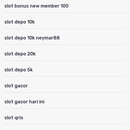
slot bonus new member 100
slot depo 10k
slot depo 10k neymar88
slot depo 20k
slot depo 5k
slot gacor
slot gacor hari ini
slot qris