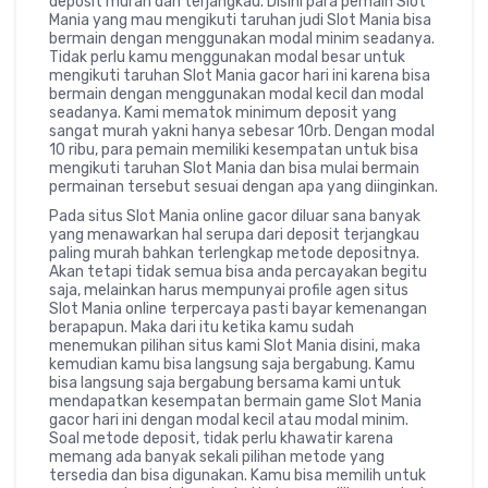
deposit murah dan terjangkau. Disini para pemain Slot
Mania yang mau mengikuti taruhan judi Slot Mania bisa
bermain dengan menggunakan modal minim seadanya.
Tidak perlu kamu menggunakan modal besar untuk
mengikuti taruhan Slot Mania gacor hari ini karena bisa
bermain dengan menggunakan modal kecil dan modal
seadanya. Kami mematok minimum deposit yang
sangat murah yakni hanya sebesar 10rb. Dengan modal
10 ribu, para pemain memiliki kesempatan untuk bisa
mengikuti taruhan Slot Mania dan bisa mulai bermain
permainan tersebut sesuai dengan apa yang diinginkan.
Pada situs Slot Mania online gacor diluar sana banyak
yang menawarkan hal serupa dari deposit terjangkau
paling murah bahkan terlengkap metode depositnya.
Akan tetapi tidak semua bisa anda percayakan begitu
saja, melainkan harus mempunyai profile agen situs
Slot Mania online terpercaya pasti bayar kemenangan
berapapun. Maka dari itu ketika kamu sudah
menemukan pilihan situs kami Slot Mania disini, maka
kemudian kamu bisa langsung saja bergabung. Kamu
bisa langsung saja bergabung bersama kami untuk
mendapatkan kesempatan bermain game Slot Mania
gacor hari ini dengan modal kecil atau modal minim.
Soal metode deposit, tidak perlu khawatir karena
memang ada banyak sekali pilihan metode yang
tersedia dan bisa digunakan. Kamu bisa memilih untuk