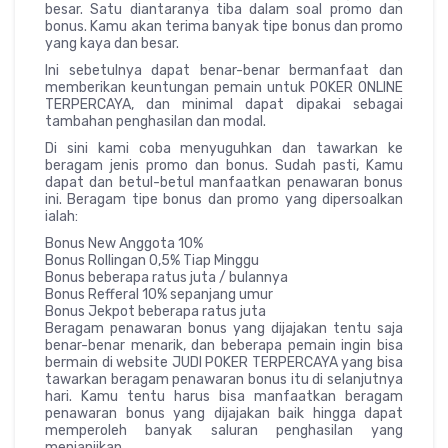
besar. Satu diantaranya tiba dalam soal promo dan
bonus. Kamu akan terima banyak tipe bonus dan promo
yang kaya dan besar.
Ini sebetulnya dapat benar-benar bermanfaat dan
memberikan keuntungan pemain untuk POKER ONLINE
TERPERCAYA, dan minimal dapat dipakai sebagai
tambahan penghasilan dan modal.
Di sini kami coba menyuguhkan dan tawarkan ke
beragam jenis promo dan bonus. Sudah pasti, Kamu
dapat dan betul-betul manfaatkan penawaran bonus
ini. Beragam tipe bonus dan promo yang dipersoalkan
ialah:
Bonus New Anggota 10%
Bonus Rollingan 0,5% Tiap Minggu
Bonus beberapa ratus juta / bulannya
Bonus Refferal 10% sepanjang umur
Bonus Jekpot beberapa ratus juta
Beragam penawaran bonus yang dijajakan tentu saja
benar-benar menarik, dan beberapa pemain ingin bisa
bermain di website JUDI POKER TERPERCAYA yang bisa
tawarkan beragam penawaran bonus itu di selanjutnya
hari. Kamu tentu harus bisa manfaatkan beragam
penawaran bonus yang dijajakan baik hingga dapat
memperoleh banyak saluran penghasilan yang
menjanjikan.