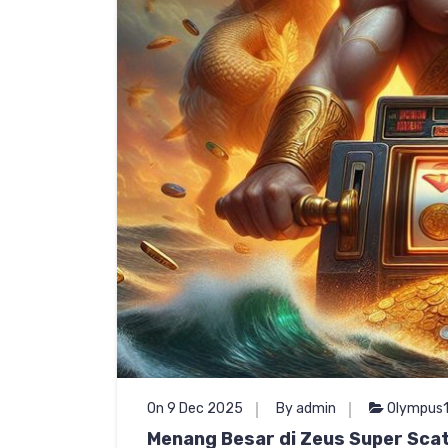
On 9 Dec 2025
By admin
Olympus
Menang Besar di Zeus Super Sca