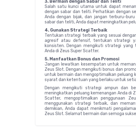
3. Bermain dengan Sabar dan Teliti
Salah satu kunci utama untuk dapat menan
dengan sabar dan teliti. Perhatikan dengan 
Anda dengan bijak, dan jangan terburu-bu
sabar dan teliti, Anda dapat meningkatkan pe
4. Gunakan Strategi Terbaik
Tentukan strategi terbaik yang sesuai denga
agresif atau defensif, tentukan strategi
konsisten. Dengan mengikuti strategi yan
Anda di Zeus Super Scatter.
5. Manfaatkan Bonus dan Promosi
Jangan lewatkan kesempatan untuk memanfa
Zeus Slot. Dengan mengikuti bonus dan pro
untuk bermain dan mengoptimalkan peluang 
syarat dan ketentuan yang berlaku untuk setia
Dengan mengikuti strategi ampun dan be
meningkatkan peluang kemenangan Anda di Z
Scatter, mengoptimalkan penggunaan Zeus
menggunakan strategi terbaik, dan meman
demikian, Anda dapat menikmati pengalam
Zeus Slot. Selamat bermain dan semoga sukse