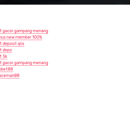
ot gacor gampang menang
nus new member 100%
t deposit qris
ot depo
t 5k
ot gacor gampang menang
obet88
aceman88