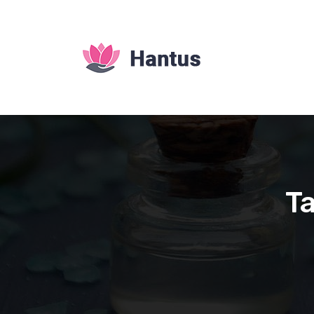
S
k
i
p
t
o
c
o
n
t
e
n
Ta
t