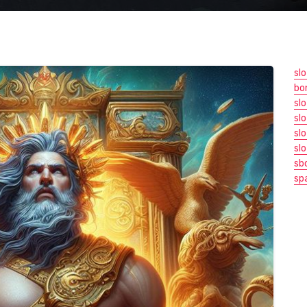
sl
bo
slo
sl
slo
sl
sb
sp