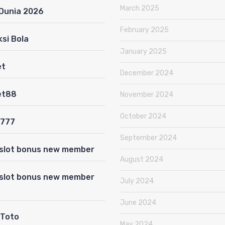
March 2025
 Dunia 2026
February 2025
ksi Bola
January 2025
et
December 2024
et88
November 2024
October 2024
 777
September 2024
 slot bonus new member
August 2024
 slot bonus new member
July 2024
June 2024
 Toto
May 2024