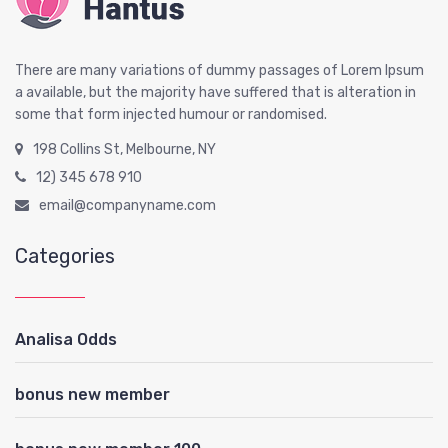
There are many variations of dummy passages of Lorem Ipsum
a available, but the majority have suffered that is alteration in
some that form injected humour or randomised.
198 Collins St, Melbourne, NY
12) 345 678 910
email@companyname.com
Categories
Analisa Odds
bonus new member