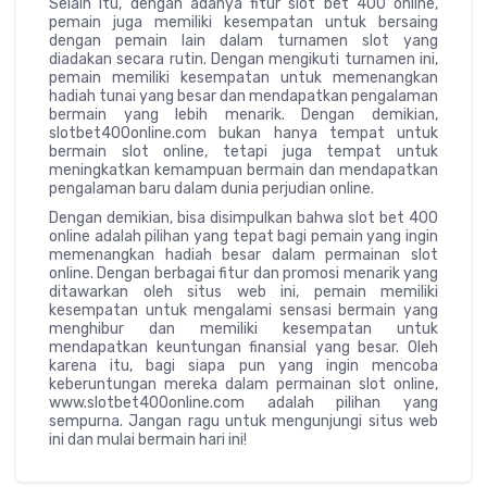
Selain itu, dengan adanya fitur slot bet 400 online,
pemain juga memiliki kesempatan untuk bersaing
dengan pemain lain dalam turnamen slot yang
diadakan secara rutin. Dengan mengikuti turnamen ini,
pemain memiliki kesempatan untuk memenangkan
hadiah tunai yang besar dan mendapatkan pengalaman
bermain yang lebih menarik. Dengan demikian,
slotbet400online.com bukan hanya tempat untuk
bermain slot online, tetapi juga tempat untuk
meningkatkan kemampuan bermain dan mendapatkan
pengalaman baru dalam dunia perjudian online.
Dengan demikian, bisa disimpulkan bahwa slot bet 400
online adalah pilihan yang tepat bagi pemain yang ingin
memenangkan hadiah besar dalam permainan slot
online. Dengan berbagai fitur dan promosi menarik yang
ditawarkan oleh situs web ini, pemain memiliki
kesempatan untuk mengalami sensasi bermain yang
menghibur dan memiliki kesempatan untuk
mendapatkan keuntungan finansial yang besar. Oleh
karena itu, bagi siapa pun yang ingin mencoba
keberuntungan mereka dalam permainan slot online,
www.slotbet400online.com adalah pilihan yang
sempurna. Jangan ragu untuk mengunjungi situs web
ini dan mulai bermain hari ini!