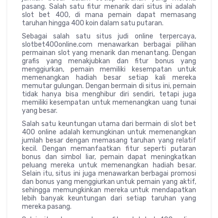
pasang. Salah satu fitur menarik dari situs ini adalah
slot bet 400, di mana pemain dapat memasang
taruhan hingga 400 koin dalam satu putaran.
Sebagai salah satu situs judi online terpercaya,
slotbet400online.com menawarkan berbagai pilihan
permainan slot yang menarik dan menantang. Dengan
grafis yang menakjubkan dan fitur bonus yang
menggiurkan, pemain memiliki kesempatan untuk
memenangkan hadiah besar setiap kali mereka
memutar gulungan. Dengan bermain di situs ini, pemain
tidak hanya bisa menghibur diri sendiri, tetapi juga
memiliki kesempatan untuk memenangkan uang tunai
yang besar.
Salah satu keuntungan utama dari bermain di slot bet
400 online adalah kemungkinan untuk memenangkan
jumlah besar dengan memasang taruhan yang relatif
kecil. Dengan memanfaatkan fitur seperti putaran
bonus dan simbol liar, pemain dapat meningkatkan
peluang mereka untuk memenangkan hadiah besar.
Selain itu, situs ini juga menawarkan berbagai promosi
dan bonus yang menggiurkan untuk pemain yang aktif,
sehingga memungkinkan mereka untuk mendapatkan
lebih banyak keuntungan dari setiap taruhan yang
mereka pasang.