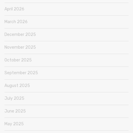
April 2026
March 2026
December 2025
November 2025
October 2025
September 2025
August 2025
July 2025
June 2025
May 2025