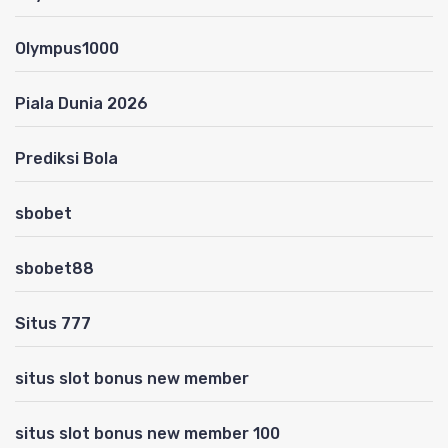
Olympus1000
Piala Dunia 2026
Prediksi Bola
sbobet
sbobet88
Situs 777
situs slot bonus new member
situs slot bonus new member 100