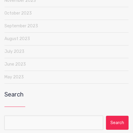
November 2023
October 2023
September 2023
August 2023
July 2023
June 2023
May 2023
Search
Search for: