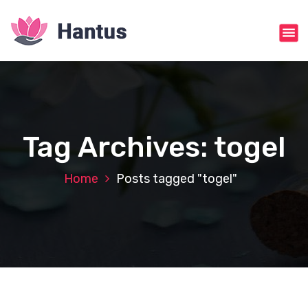
S
k
i
p
t
o
c
o
n
Tag Archives: togel
t
e
n
Home
Posts tagged "togel"
t