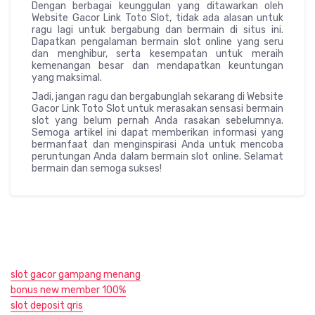
Dengan berbagai keunggulan yang ditawarkan oleh
Website Gacor Link Toto Slot, tidak ada alasan untuk
ragu lagi untuk bergabung dan bermain di situs ini.
Dapatkan pengalaman bermain slot online yang seru
dan menghibur, serta kesempatan untuk meraih
kemenangan besar dan mendapatkan keuntungan
yang maksimal.
Jadi, jangan ragu dan bergabunglah sekarang di Website
Gacor Link Toto Slot untuk merasakan sensasi bermain
slot yang belum pernah Anda rasakan sebelumnya.
Semoga artikel ini dapat memberikan informasi yang
bermanfaat dan menginspirasi Anda untuk mencoba
peruntungan Anda dalam bermain slot online. Selamat
bermain dan semoga sukses!
slot gacor gampang menang
bonus new member 100%
slot deposit qris