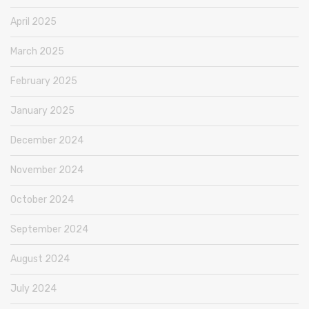
April 2025
March 2025
February 2025
January 2025
December 2024
November 2024
October 2024
September 2024
August 2024
July 2024