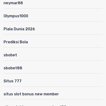
neymar88
Olympus1000
Piala Dunia 2026
Prediksi Bola
sbobet
sbobet88
Situs 777
situs slot bonus new member