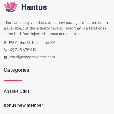
There are many variations of dummy passages of Lorem Ipsum
a available, but the majority have suffered that is alteration in
some that form injected humour or randomised.
198 Collins St, Melbourne, NY
12) 345 678 910
email@companyname.com
Categories
Analisa Odds
bonus new member