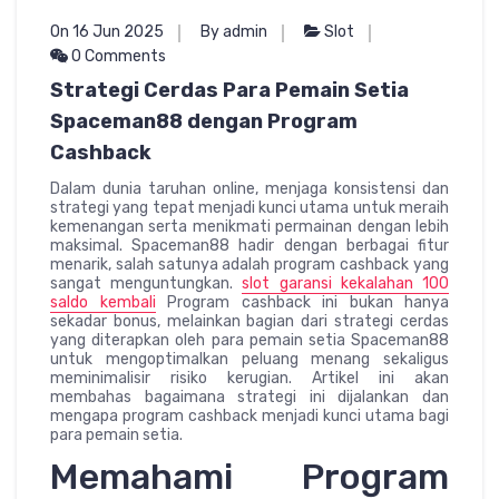
On 16 Jun 2025
By admin
Slot
0 Comments
Strategi Cerdas Para Pemain Setia
Spaceman88 dengan Program
Cashback
Dalam dunia taruhan online, menjaga konsistensi dan
strategi yang tepat menjadi kunci utama untuk meraih
kemenangan serta menikmati permainan dengan lebih
maksimal. Spaceman88 hadir dengan berbagai fitur
menarik, salah satunya adalah program cashback yang
sangat menguntungkan.
slot garansi kekalahan 100
saldo kembali
Program cashback ini bukan hanya
sekadar bonus, melainkan bagian dari strategi cerdas
yang diterapkan oleh para pemain setia Spaceman88
untuk mengoptimalkan peluang menang sekaligus
meminimalisir risiko kerugian. Artikel ini akan
membahas bagaimana strategi ini dijalankan dan
mengapa program cashback menjadi kunci utama bagi
para pemain setia.
Memahami Program