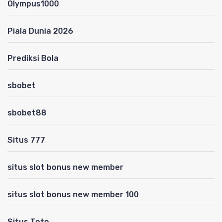
Olympus1000
Piala Dunia 2026
Prediksi Bola
sbobet
sbobet88
Situs 777
situs slot bonus new member
situs slot bonus new member 100
Situs Toto