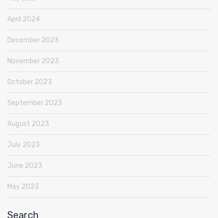
April 2024
December 2023
November 2023
October 2023
September 2023
August 2023
July 2023
June 2023
May 2023
Search