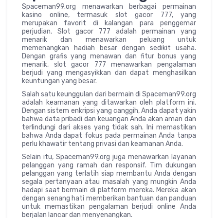
Spaceman99.org menawarkan berbagai permainan
kasino online, termasuk slot gacor 777, yang
merupakan favorit di kalangan para penggemar
perjudian. Slot gacor 777 adalah permainan yang
menarik dan menawarkan peluang untuk
memenangkan hadiah besar dengan sedikit usaha.
Dengan grafis yang menawan dan fitur bonus yang
menarik, slot gacor 777 menawarkan pengalaman
berjudi yang mengasyikkan dan dapat menghasilkan
keuntungan yang besar.
Salah satu keunggulan dari bermain di Spaceman99.org
adalah keamanan yang ditawarkan oleh platform ini.
Dengan sistem enkripsi yang canggih, Anda dapat yakin
bahwa data pribadi dan keuangan Anda akan aman dan
terlindungi dari akses yang tidak sah. Ini memastikan
bahwa Anda dapat fokus pada permainan Anda tanpa
perlu khawatir tentang privasi dan keamanan Anda.
Selain itu, Spaceman99.org juga menawarkan layanan
pelanggan yang ramah dan responsif. Tim dukungan
pelanggan yang terlatih siap membantu Anda dengan
segala pertanyaan atau masalah yang mungkin Anda
hadapi saat bermain di platform mereka. Mereka akan
dengan senang hati memberikan bantuan dan panduan
untuk memastikan pengalaman berjudi online Anda
berjalan lancar dan menyenangkan.