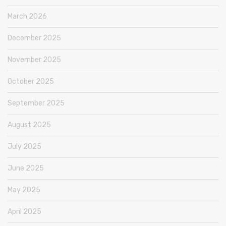
March 2026
December 2025
November 2025
October 2025
September 2025
August 2025
July 2025
June 2025
May 2025
April 2025