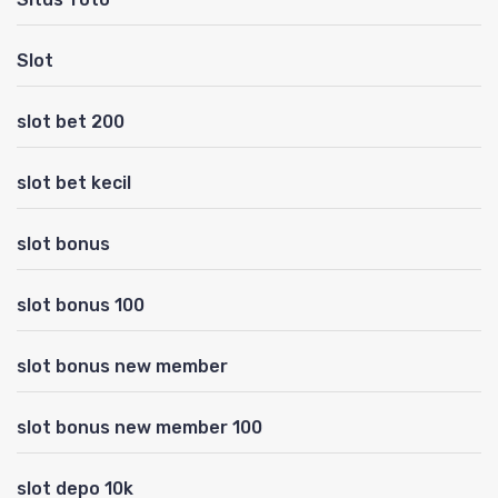
Slot
slot bet 200
slot bet kecil
slot bonus
slot bonus 100
slot bonus new member
slot bonus new member 100
slot depo 10k