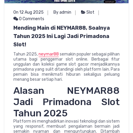
On 12 Aug 2025
By admin
Slot
0 Comments
Mending Main di NEYMAR88, Soalnya
Tahun 2025 Ini Lagi Jadi Primadona
Slot!
Tahun 2025,
neymar88
semakin populer sebagai pilihan
utama bagi penggemar slot online. Berbagai fitur
unggulan dan koleksi game slot gacor menjadikannya
primadona yang sulit ditandingi oleh platform lain. Para
pemain bisa menikmati hiburan sekaligus peluang
menang besar setiap hari.
Alasan NEYMAR88
Jadi Primadona Slot
Tahun 2025
Platform ini menghadirkan inovasi teknologi dan sistem
yang responsif, membuat pengalaman bermain jadi
semakin nyaman dan menguntungkan. Ditambah