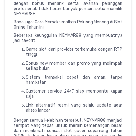
dengan bonus menarik serta layanan pelanggan
profesional, tidak heran banyak pemain setia memilih
NEYMAR88.
Baca juga: Cara Memaksimalkan Peluang Menang di Slot
Online Tahun Ini
Beberapa keunggulan NEYMAR88 yang membuatnya
jadi favorit:
Game slot dari provider terkemuka dengan RTP
tinggi
Bonus new member dan promo yang melimpah
setiap bulan
Sistem transaksi cepat dan aman, tanpa
hambatan
Customer service 24/7 siap membantu kapan
saja
Link alternatif resmi yang selalu update agar
akses lancar
Dengan semua kelebihan tersebut, NEYMAR88 menjadi
tempat yang tepat untuk meraih kemenangan besar
dan menikmati sensasi slot gacor sepanjang tahun
2025. Jadi, mending mulai sekarang dan rasakan sendiri