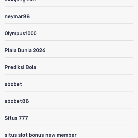
neymar88
Olympus1000
Piala Dunia 2026
Prediksi Bola
sbobet
sbobet88
Situs 777
situs slot bonus new member