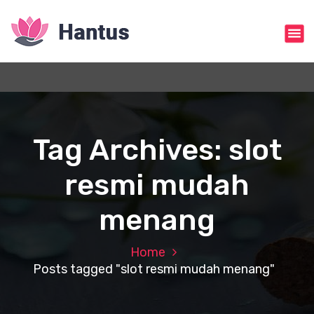
S
k
i
p
t
o
c
o
n
Tag Archives: slot
t
e
resmi mudah
n
t
menang
Home
Posts tagged "slot resmi mudah menang"