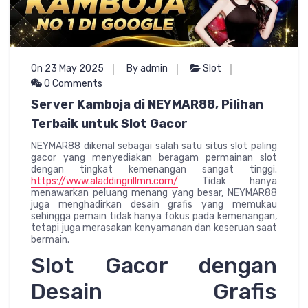
On 23 May 2025
By admin
Slot
0 Comments
Server Kamboja di NEYMAR88, Pilihan
Terbaik untuk Slot Gacor
NEYMAR88 dikenal sebagai salah satu situs slot paling
gacor yang menyediakan beragam permainan slot
dengan tingkat kemenangan sangat tinggi.
https://www.aladdingrillmn.com/
Tidak hanya
menawarkan peluang menang yang besar, NEYMAR88
juga menghadirkan desain grafis yang memukau
sehingga pemain tidak hanya fokus pada kemenangan,
tetapi juga merasakan kenyamanan dan keseruan saat
bermain.
Slot Gacor dengan
Desain Grafis