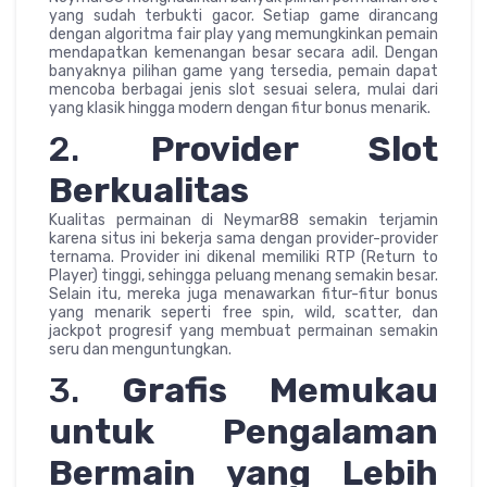
yang sudah terbukti gacor. Setiap game dirancang
dengan algoritma fair play yang memungkinkan pemain
mendapatkan kemenangan besar secara adil. Dengan
banyaknya pilihan game yang tersedia, pemain dapat
mencoba berbagai jenis slot sesuai selera, mulai dari
yang klasik hingga modern dengan fitur bonus menarik.
2.
Provider Slot
Berkualitas
Kualitas permainan di Neymar88 semakin terjamin
karena situs ini bekerja sama dengan provider-provider
ternama. Provider ini dikenal memiliki RTP (Return to
Player) tinggi, sehingga peluang menang semakin besar.
Selain itu, mereka juga menawarkan fitur-fitur bonus
yang menarik seperti free spin, wild, scatter, dan
jackpot progresif yang membuat permainan semakin
seru dan menguntungkan.
3.
Grafis Memukau
untuk Pengalaman
Bermain yang Lebih