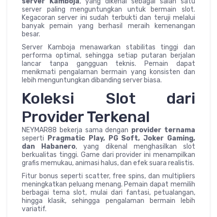
server Kamboja
, yang dikenal sebagai salah satu
server paling menguntungkan untuk bermain slot.
Kegacoran server ini sudah terbukti dan teruji melalui
banyak pemain yang berhasil meraih kemenangan
besar.
Server Kamboja menawarkan stabilitas tinggi dan
performa optimal, sehingga setiap putaran berjalan
lancar tanpa gangguan teknis. Pemain dapat
menikmati pengalaman bermain yang konsisten dan
lebih menguntungkan dibanding server biasa.
Koleksi Slot dari
Provider Terkenal
NEYMAR88 bekerja sama dengan
provider ternama
seperti
Pragmatic Play, PG Soft, Joker Gaming,
dan Habanero
, yang dikenal menghasilkan slot
berkualitas tinggi. Game dari provider ini menampilkan
grafis memukau, animasi halus, dan efek suara realistis.
Fitur bonus seperti scatter, free spins, dan multipliers
meningkatkan peluang menang. Pemain dapat memilih
berbagai tema slot, mulai dari fantasi, petualangan,
hingga klasik, sehingga pengalaman bermain lebih
variatif.