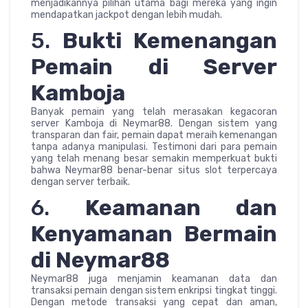
menjadikannya pilihan utama bagi mereka yang ingin
mendapatkan jackpot dengan lebih mudah.
5.
Bukti Kemenangan
Pemain di Server
Kamboja
Banyak pemain yang telah merasakan kegacoran
server Kamboja di Neymar88. Dengan sistem yang
transparan dan fair, pemain dapat meraih kemenangan
tanpa adanya manipulasi. Testimoni dari para pemain
yang telah menang besar semakin memperkuat bukti
bahwa Neymar88 benar-benar situs slot terpercaya
dengan server terbaik.
6.
Keamanan dan
Kenyamanan Bermain
di Neymar88
Neymar88 juga menjamin keamanan data dan
transaksi pemain dengan sistem enkripsi tingkat tinggi.
Dengan metode transaksi yang cepat dan aman,