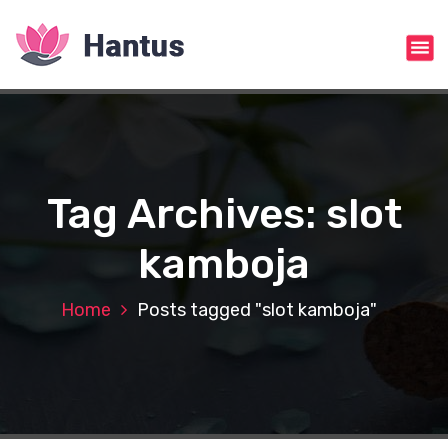
S
k
i
p
t
o
c
o
n
Tag Archives: slot
t
e
kamboja
n
t
Home
Posts tagged "slot kamboja"