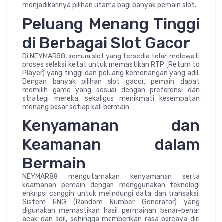
menjadikannya pilihan utama bagi banyak pemain slot.
Peluang Menang Tinggi
di Berbagai Slot Gacor
Di NEYMAR88, semua slot yang tersedia telah melewati
proses seleksi ketat untuk memastikan RTP (Return to
Player) yang tinggi dan peluang kemenangan yang adil.
Dengan banyak pilihan slot gacor, pemain dapat
memilih game yang sesuai dengan preferensi dan
strategi mereka, sekaligus menikmati kesempatan
menang besar setiap kali bermain.
Kenyamanan dan
Keamanan dalam
Bermain
NEYMAR88 mengutamakan kenyamanan serta
keamanan pemain dengan menggunakan teknologi
enkripsi canggih untuk melindungi data dan transaksi.
Sistem RNG (Random Number Generator) yang
digunakan memastikan hasil permainan benar-benar
acak dan adil, sehingga memberikan rasa percaya diri