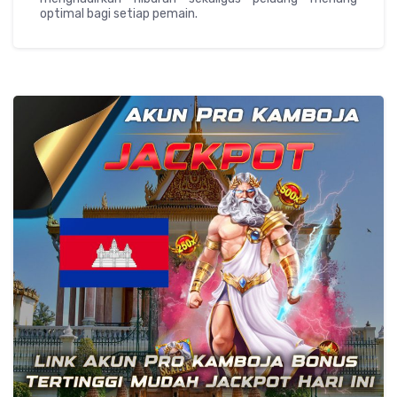
optimal bagi setiap pemain.