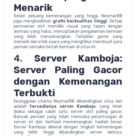
Menarik
Selain peluang kemenangan yang tinggi, Neymar88
juga menghadirkan
grafis berkualitas tinggi
. Setiap
permainan slot memiliki visual yang tajam dengan
animasi yang halus, menciptakan pengalaman bermain
yang lebih menyenangkan. Tampilan game yang
menarik dan efek suara yang menghibur membuat para
pemain semakin betah bermain di situs ini.
4.
Server Kamboja:
Server Paling Gacor
dengan Kemenangan
Terbukti
Keunggulan utama Neymar88 dibandingkan situs lain
adalah
tersedianya server Kamboja
, yang telah
diakui sebagai salah satu server slot paling gacor.
Banyak pemain yang telah mencoba peruntungan di
server ini dan berhasil memenangkan hadiah besar.
Server Kamboja dikenal dengan tingkat kemenangan
yang lebih tinggi dibandingkan server lainnya,