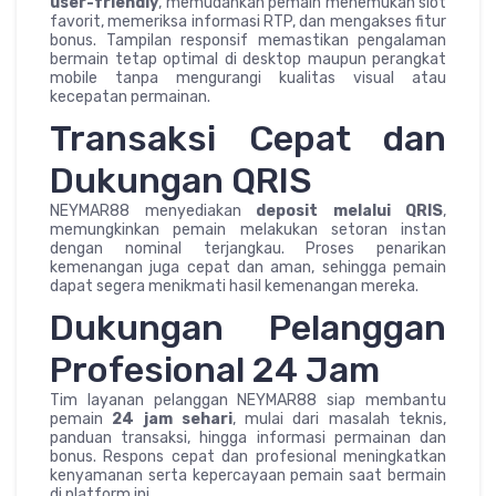
user-friendly
, memudahkan pemain menemukan slot
favorit, memeriksa informasi RTP, dan mengakses fitur
bonus. Tampilan responsif memastikan pengalaman
bermain tetap optimal di desktop maupun perangkat
mobile tanpa mengurangi kualitas visual atau
kecepatan permainan.
Transaksi Cepat dan
Dukungan QRIS
NEYMAR88 menyediakan
deposit melalui QRIS
,
memungkinkan pemain melakukan setoran instan
dengan nominal terjangkau. Proses penarikan
kemenangan juga cepat dan aman, sehingga pemain
dapat segera menikmati hasil kemenangan mereka.
Dukungan Pelanggan
Profesional 24 Jam
Tim layanan pelanggan NEYMAR88 siap membantu
pemain
24 jam sehari
, mulai dari masalah teknis,
panduan transaksi, hingga informasi permainan dan
bonus. Respons cepat dan profesional meningkatkan
kenyamanan serta kepercayaan pemain saat bermain
di platform ini.