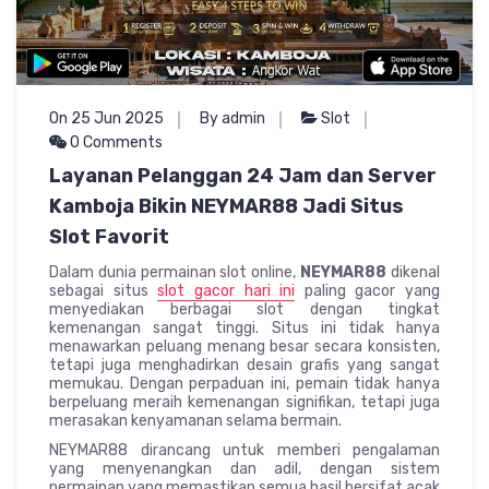
On 25 Jun 2025
By admin
Slot
0 Comments
Layanan Pelanggan 24 Jam dan Server
Kamboja Bikin NEYMAR88 Jadi Situs
Slot Favorit
Dalam dunia permainan slot online,
NEYMAR88
dikenal
sebagai situs
slot gacor hari ini
paling gacor yang
menyediakan berbagai slot dengan tingkat
kemenangan sangat tinggi. Situs ini tidak hanya
menawarkan peluang menang besar secara konsisten,
tetapi juga menghadirkan desain grafis yang sangat
memukau. Dengan perpaduan ini, pemain tidak hanya
berpeluang meraih kemenangan signifikan, tetapi juga
merasakan kenyamanan selama bermain.
NEYMAR88 dirancang untuk memberi pengalaman
yang menyenangkan dan adil, dengan sistem
permainan yang memastikan semua hasil bersifat acak