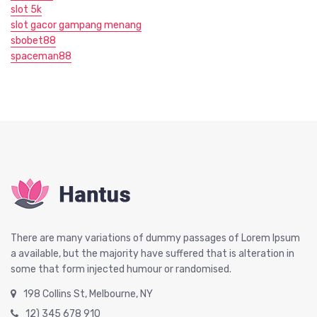
slot 5k
slot gacor gampang menang
sbobet88
spaceman88
There are many variations of dummy passages of Lorem Ipsum
a available, but the majority have suffered that is alteration in
some that form injected humour or randomised.
198 Collins St, Melbourne, NY
12) 345 678 910