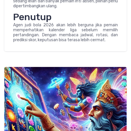
sedang lelah dan banyak pemain inti absen, pilihan perlu
dipertimbangkan ulang.
Penutup
Agen judi bola 2026 akan lebih berguna jika pemain
memperhatikan kalender liga sebelum memilih
pertandingan. Dengan membaca jadwal, rotasi, dan
prediksi skor, keputusan bisa terasa lebih cermat.