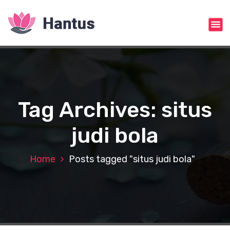
S
k
i
p
t
o
c
o
n
Tag Archives: situs
t
e
judi bola
n
t
Home
Posts tagged "situs judi bola"