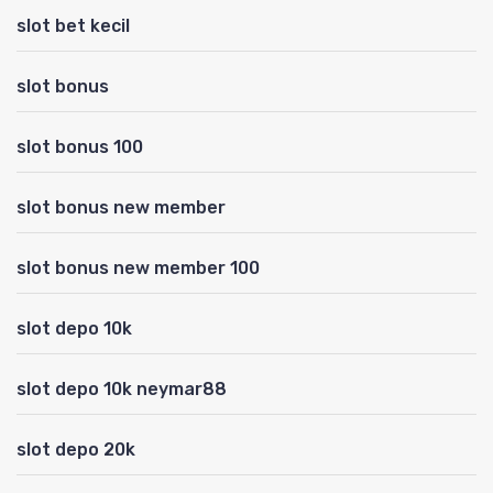
slot bet kecil
slot bonus
slot bonus 100
slot bonus new member
slot bonus new member 100
slot depo 10k
slot depo 10k neymar88
slot depo 20k