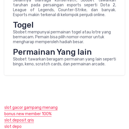
Selainnya olahraga konservatif, Sbobet tawarkan
taruhan pada persaingan esports seperti Dota 2,
League of Legends, Counter-Strike, dan banyak.
Esports makin terkenal di kelompok penjudi online.
Togel
Sbobet mempunyai permainan togel atau lotre yang
bermacam. Pemain bisa pilih nomor-nomor untuk
mengharap memperoleh hadiah besar.
Permainan Yang lain
Sbobet tawarkan beragam permainan yang lain seperti
bingo, keno, scratch cards, dan permainan arcade.
slot gacor gampang menang
bonus new member 100%
slot deposit qris
slot depo