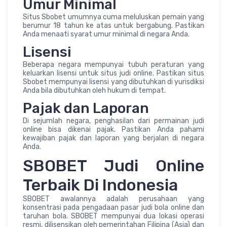
Umur Minimal
Situs Sbobet umumnya cuma meluluskan pemain yang
berumur 18 tahun ke atas untuk bergabung. Pastikan
Anda menaati syarat umur minimal di negara Anda.
Lisensi
Beberapa negara mempunyai tubuh peraturan yang
keluarkan lisensi untuk situs judi online. Pastikan situs
Sbobet mempunyai lisensi yang dibutuhkan di yurisdiksi
Anda bila dibutuhkan oleh hukum di tempat.
Pajak dan Laporan
Di sejumlah negara, penghasilan dari permainan judi
online bisa dikenai pajak. Pastikan Anda pahami
kewajiban pajak dan laporan yang berjalan di negara
Anda.
SBOBET Judi Online
Terbaik Di Indonesia
SBOBET awalannya adalah perusahaan yang
konsentrasi pada pengadaan pasar judi bola online dan
taruhan bola. SBOBET mempunyai dua lokasi operasi
resmi, dilisensikan oleh pemerintahan Filipina (Asia) dan