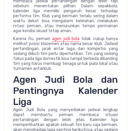
membaca jadwal pertandingan dengan lebih rapi
sebelum menentukan pilihan. Dalam sepakbola,
kalender liga memiliki pengaruh besar terhadap
performa tim. Klub yang bermain terlalu sering dalam
waktu dekat bisa mengalami kelelahan, melakukan
rotasi pemain, atau menurunkan tempo permainan
agar kondisi skuad tetap aman.
Karena itu, pemain
agen judi bola
tidak cukup hanya
melihat posisi klasemen atau nama besar klub. Jadwal
pertandingan, jarak antar laga, dan kompetisi yang
sedang diikuti tim perlu diperhatikan. Tim yang sedang
fokus pada liga domestik bisa tampil berbeda dibanding
tim yang harus membagi tenaga untuk piala lokal atau
turnamen antarklub.
Agen Judi Bola dan
Pentingnya Kalender
Liga
Agen Judi Bola yang menyediakan jadwal lengkap
dapat membantu pemain membaca situasi
pertandingan dengan lebih jelas. Kalender liga
memperlihatkan apakah sebuah tim baru saja bermain,
akan menghadapi laga penting berikutnya, atau sedang