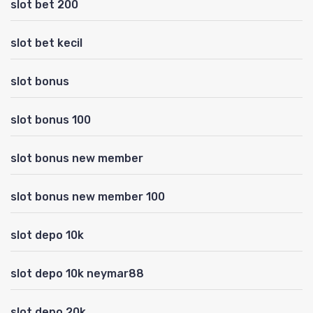
slot bet 200
slot bet kecil
slot bonus
slot bonus 100
slot bonus new member
slot bonus new member 100
slot depo 10k
slot depo 10k neymar88
slot depo 20k