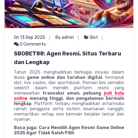
On 13 Sep 2025
By admin
Slot
0 Comments
SBOBET88: Agen Resmi, Situs Terbaru
dan Lengkap
Tahun 2025 menghadirkan berbagai inovasi dalam
dunia
game online dan taruhan digital
, termasuk
slot, live casino, dan sportsbook. Pemain kini semakin
selektif dalam memilih platform resmi yang
menawarkan
transaksi aman, peluang
judi bola
online
menang tinggi, dan pengalaman bermain
lengkap
. Platform terbaru menghadirkan antarmuka
ramah pengguna serta sistem keamanan canggih,
memastikan setiap sesi bermain berjalan lancar dan
nyaman.
Baca juga: Cara Memilih Agen Resmi Game Online
2025 Agar Tidak Salah Pilih