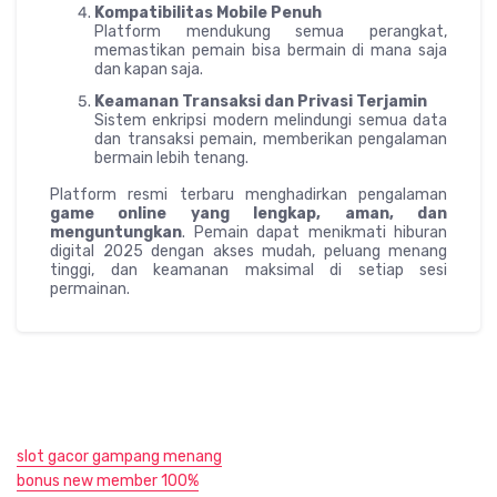
Kompatibilitas Mobile Penuh
Platform mendukung semua perangkat,
memastikan pemain bisa bermain di mana saja
dan kapan saja.
Keamanan Transaksi dan Privasi Terjamin
Sistem enkripsi modern melindungi semua data
dan transaksi pemain, memberikan pengalaman
bermain lebih tenang.
Platform resmi terbaru menghadirkan pengalaman
game online yang lengkap, aman, dan
menguntungkan
. Pemain dapat menikmati hiburan
digital 2025 dengan akses mudah, peluang menang
tinggi, dan keamanan maksimal di setiap sesi
permainan.
slot gacor gampang menang
bonus new member 100%