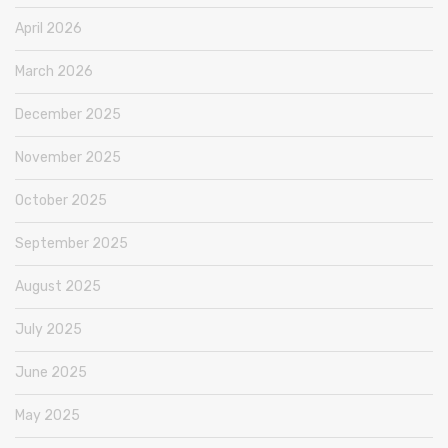
April 2026
March 2026
December 2025
November 2025
October 2025
September 2025
August 2025
July 2025
June 2025
May 2025