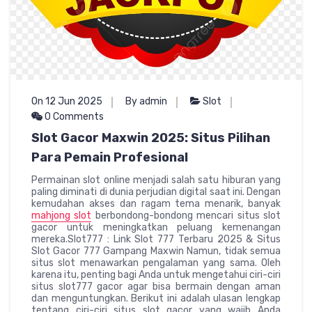
On 12 Jun 2025
By admin
Slot
0 Comments
Slot Gacor Maxwin 2025: Situs Pilihan
Para Pemain Profesional
Permainan slot online menjadi salah satu hiburan yang
paling diminati di dunia perjudian digital saat ini. Dengan
kemudahan akses dan ragam tema menarik, banyak
mahjong slot
berbondong-bondong mencari situs slot
gacor untuk meningkatkan peluang kemenangan
mereka.Slot777 : Link Slot 777 Terbaru 2025 & Situs
Slot Gacor 777 Gampang Maxwin Namun, tidak semua
situs slot menawarkan pengalaman yang sama. Oleh
karena itu, penting bagi Anda untuk mengetahui ciri-ciri
situs slot777 gacor agar bisa bermain dengan aman
dan menguntungkan. Berikut ini adalah ulasan lengkap
tentang ciri-ciri situs slot gacor yang wajib Anda