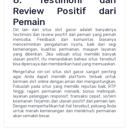
8. Testimoni dan
Review Positif dari
Pemain
Ciri lain dari situs slot gacor adalah banyaknya
testimoni dan review positif dari pemain yang pernah
mencoba. Feedback dari komunitas biasanya
mencerminkan pengalaman nyata, baik dari segi
kemenangan, kualitas permainan, maupun layanan
yang diberikan. Jika sebuah situs memiliki banyak
ulasan positif, itu menandakan bahwa situs tersebut
bisa dipercaya dan memberikan hasil yang memuaskan.
Mengetahui ciri-ciri situs slot gacor sangat penting
agar Anda dapat memilih platform terbaik untuk
bermain slot online dengan aman dan menguntungkan.
Fokuslah pada situs yang memiliki reputasi baik, RTP
tinggi, ragam permainan menarik, bonus melimpah,
layanan pelanggan responsif, transaksi cepat, sistem
keamanan terjamin, dan ulasan positif dari pemain lain.
Dengan memperhatikan hal-hal tersebut, peluang Anda
untuk meraih kemenangan dan menikmati permainan
akan semakin besar.