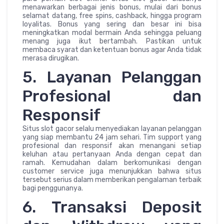
menawarkan berbagai jenis bonus, mulai dari bonus
selamat datang, free spins, cashback, hingga program
loyalitas. Bonus yang sering dan besar ini bisa
meningkatkan modal bermain Anda sehingga peluang
menang juga ikut bertambah. Pastikan untuk
membaca syarat dan ketentuan bonus agar Anda tidak
merasa dirugikan.
5. Layanan Pelanggan
Profesional dan
Responsif
Situs slot gacor selalu menyediakan layanan pelanggan
yang siap membantu 24 jam sehari. Tim support yang
profesional dan responsif akan menangani setiap
keluhan atau pertanyaan Anda dengan cepat dan
ramah. Kemudahan dalam berkomunikasi dengan
customer service juga menunjukkan bahwa situs
tersebut serius dalam memberikan pengalaman terbaik
bagi penggunanya.
6. Transaksi Deposit