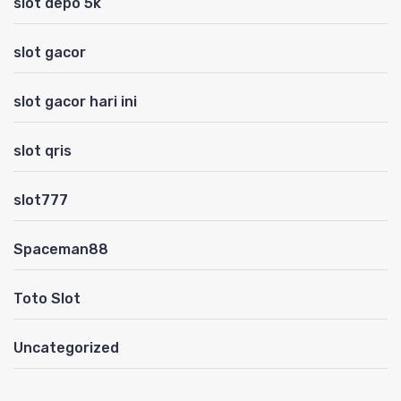
slot depo 5k
slot gacor
slot gacor hari ini
slot qris
slot777
Spaceman88
Toto Slot
Uncategorized