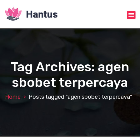
S
k
i
p
t
o
c
o
n
Tag Archives: agen
t
e
sbobet terpercaya
n
t
Home
Posts tagged "agen sbobet terpercaya"