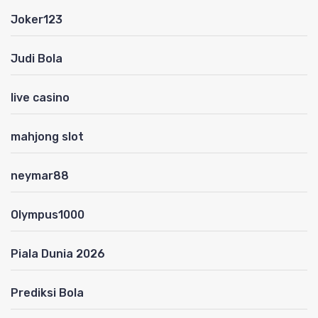
Joker123
Judi Bola
live casino
mahjong slot
neymar88
Olympus1000
Piala Dunia 2026
Prediksi Bola