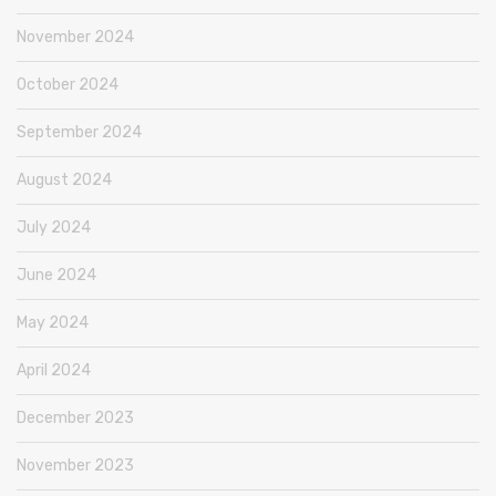
November 2024
October 2024
September 2024
August 2024
July 2024
June 2024
May 2024
April 2024
December 2023
November 2023