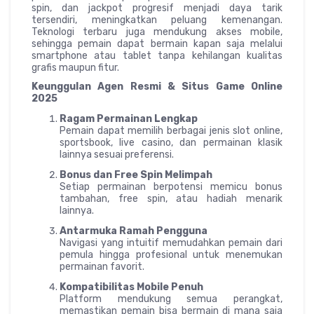
spin, dan jackpot progresif menjadi daya tarik
tersendiri, meningkatkan peluang kemenangan.
Teknologi terbaru juga mendukung akses mobile,
sehingga pemain dapat bermain kapan saja melalui
smartphone atau tablet tanpa kehilangan kualitas
grafis maupun fitur.
Keunggulan Agen Resmi & Situs Game Online
2025
Ragam Permainan Lengkap
Pemain dapat memilih berbagai jenis slot online,
sportsbook, live casino, dan permainan klasik
lainnya sesuai preferensi.
Bonus dan Free Spin Melimpah
Setiap permainan berpotensi memicu bonus
tambahan, free spin, atau hadiah menarik
lainnya.
Antarmuka Ramah Pengguna
Navigasi yang intuitif memudahkan pemain dari
pemula hingga profesional untuk menemukan
permainan favorit.
Kompatibilitas Mobile Penuh
Platform mendukung semua perangkat,
memastikan pemain bisa bermain di mana saja